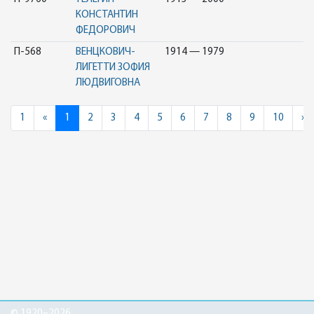
КОНСТАНТИН
ФЕДОРОВИЧ
П-568
ВЕНЦКОВИЧ-
1914 — 1979
ЛИГЕТТИ ЗОФИЯ
ЛЮДВИГОВНА
Previous
N
1
«
1
2
3
4
5
6
7
8
9
10
»
© 1920–2026