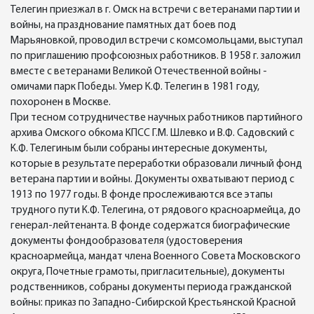
Телегин приезжал в г. Омск на встречи с ветеранами партии и
войны, на празднование памятных дат боев под
Марьяновкой, проводил встречи с комсомольцами, выступал
по приглашению профсоюзных работников. В 1958 г. заложил
вместе с ветеранами Великой Отечественной войны -
омичами парк Победы. Умер К.Ф. Телегин в 1981 году,
похоронен в Москве.
При тесном сотрудничестве научных работников партийного
архива Омского обкома КПСС Г.М. Шлевко и В.Ф. Садовский с
К.Ф. Телегиным были собраны интересные документы,
которые в результате переработки образовали личный фонд
ветерана партии и войны. Документы охватывают период с
1913 по 1977 годы. В фонде прослеживаются все этапы
трудного пути К.Ф. Телегина, от рядового красноармейца, до
генерал-лейтенанта. В фонде содержатся биографические
документы фондообразователя (удостоверения
красноармейца, мандат члена Военного Совета Московского
округа, Почетные грамоты, пригласительные), документы
родственников, собраны документы периода гражданской
войны: приказ по Западно-Сибирской Крестьянской Красной