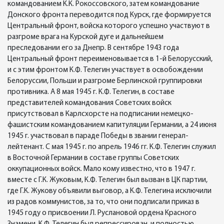
командованием К.К. Рокоссовского, затем командование
Донского фронта переводится под Курск, где формируется
Центральный фронт, войска которого успешно участвуют в
разгроме врага на Курской дуге и дальнейшем
преследовании его за Днепр. В сентябре 1943 года
Центральный фронт переименовывается в 1-й Белорусский,
и с этим фронтом К.Ф. Телегин участвует в освобождении
Белоруссии, Польши и разгроме Берлинской группировки
противника. А 8 мая 1945 г. К.Ф. Телегин, в составе
представителей командования Советских войск
присутствовал в Карлсхорсте на подписании немецко-
фашистским командованием капитуляции Германии, а 24 июня
1945 г. участвовал в параде Победы в звании генерал-
лейтенант. С мая 1945 г. по апрель 1946 гг. К.Ф. Телегин служил
в Восточной Германии в составе группы Советских
оккупационных войск. Мало кому известно, что в 1947 г.
вместе с Г.К. Жуковым, К.Ф. Телегин был вызван в ЦК партии,
где Г.К. Жукову объявили выговор, а К.Ф. Телегина исключили
из радов коммунистов, за то, что они подписали приказ в
1945 году о присвоении Л. Руслановой ордена Красного