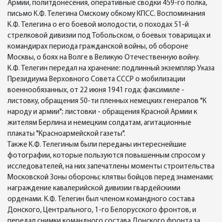
Армии, политдонесения, оперативные сводки 459-го полка,
письмо К.Ф. Телегина Омскому обкому КПСС. Воспоминания
К.Ф. Телегина о его боевой молодости, о походах 51-й
стрелковой дивизии под Тобольском, о боевых товарищах и
командирах периода гражданской войны, об обороне
Москвы, о боях на Волге в Великую Отечественную войну.
К.Ф. Телегин передал на хранение: подлинный экземпляр Указа
Президиума Верховного Совета СССР о мобилизации
военнообязанных, от 22 июня 1941 года; факсимиле -
листовку, обращения 50-ти пленных немецких генералов "К
народу и армии"; листовки - обращения Красной Армии к
жителям Берлина и немецким солдатам, агитационные
плакаты "Красноармейской газеты".
Также К.Ф. Телегиным были переданы интереснейшие
фотографии, которые пользуются повышенным спросом у
исследователей, на них запечатлены моменты строительства
Московской Зоны обороны; клятвы бойцов перед знаменами;
награждение кавалерийской дивизии гвардейскими
орденами. К.Ф. Телегин был членом командного состава
Донского, Центрального, 1-го Белорусского фронтов, и
передал снимки командного состава Донского фронта за