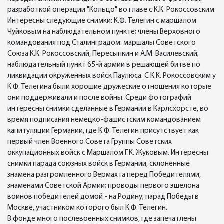
разработкой операции "Кольцо" во главе с К.К. Рокоссовским.
Интересны следующие снимки: К.Ф. Телегин с маршалом
Чуйковым на наблюдательном пункте; члены Верховного
командования под Сталинградом: маршалы Советского
Союза К.К. Рокоссовский, Пересыпкин и А.М. Василевский;
наблюдательный пункт 65-й армии в решающей битве по
ликвидации окруженных войск Паулюса. С К.К. Рокоссовским у
К.Ф. Телегина были хорошие дружеские отношения которые
они поддерживали и после войны. Среди фотографий
интересны снимки сделанные в Германии в Карлсхорсте, во
время подписания немецко-фашистским командованием
капитуляции Германии, где К.Ф. Телегин присутствует как
первый член Военного Совета Группы Советских
оккупационных войск с Маршалом Г.К. Жуковым. Интересны
снимки парада союзных войск в Германии, склоненные
знамена разгромленного Вермахта перед Победителями,
знаменами Советской Армии; проводы первого эшелона
воинов победителей домой - на Родину; парад Победы в
Москве, участником которого был К.Ф. Телегин.
В фонде много послевоенных снимков, где запечатлены