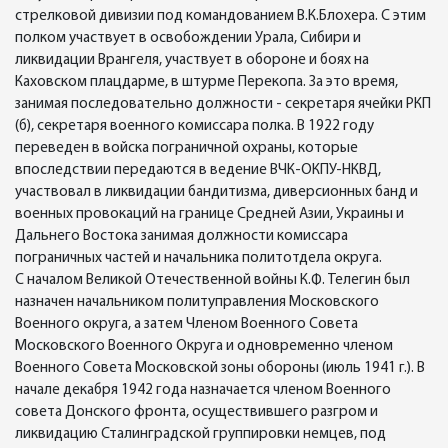
стрелковой дивизии под командованием В.К.Блохера. С этим
полком участвует в освобождении Урала, Сибири и
ликвидации Врангеля, участвует в обороне и боях на
Каховском плацдарме, в штурме Перекопа. За это время,
занимая последовательно должности - секретаря ячейки РКП
(б), секретаря военного комиссара полка. В 1922 году
переведен в войска пограничной охраны, которые
впоследствии передаются в ведение ВЧК-ОКПУ-НКВД,
участвовал в ликвидации бандитизма, диверсионных банд и
военных провокаций на границе Средней Азии, Украины и
Дальнего Востока занимая должности комиссара
пограничных частей и начальника политотдела округа.
С началом Великой Отечественной войны К.Ф. Телегин был
назначен начальником политуправления Московского
Военного округа, а затем Членом Военного Совета
Московского Военного Округа и одновременно членом
Военного Совета Московской зоны обороны (июль 1941 г.). В
начале декабря 1942 года назначается членом Военного
совета Донского фронта, осуществившего разгром и
ликвидацию Сталинградской группировки немцев, под