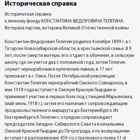
Историческая справка
Историческая справка
к личному фонду КОНСТАНТИНА ФЕДОРОВИЧА ТЕЛЕГИНА.
Ветерана партии, ветерана Великой Отечественной войны
Константин Федорович Телегин родился 4 ноября 1899 г. в г.
Татарске Новосибирской области, в крестьянской семье. В 9
лет, после смерти матери, его отдают в обучение, в сельскую
школу, где он учится два с половиной года, затем Телегин
служит чернорабочим в купеческих лавках, в 17 лет
приезжает в г. Омск. После Октябрьской революции
Константин Телегин чернорабочий Омского Совнархоза, в
мае 1918 года вступает в Омскую Красную Гвардию и
принимает участие в первых боях под станцией Марьяновка,
(май-июнь 1918 г.), затем его назначают сопровождающим
продовольственного маршрута до Екатеринбурга. Из
Екатеринбурга К.Телегин с отрядом сопровождает
председателя Западно-Сибирского Совета и начальника
Омской Красной Гвардии до Петрограда, а по возвращении
вступает в распоряжение 459-го стрелкового полка 51-й