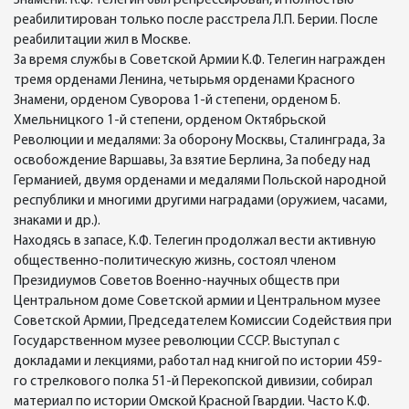
Знамени. К.Ф. Телегин был репрессирован, и полностью
реабилитирован только после расстрела Л.П. Берии. После
реабилитации жил в Москве.
За время службы в Советской Армии К.Ф. Телегин награжден
тремя орденами Ленина, четырьмя орденами Красного
Знамени, орденом Суворова 1-й степени, орденом Б.
Хмельницкого 1-й степени, орденом Октябрьской
Революции и медалями: За оборону Москвы, Сталинграда, За
освобождение Варшавы, За взятие Берлина, За победу над
Германией, двумя орденами и медалями Польской народной
республики и многими другими наградами (оружием, часами,
знаками и др.).
Находясь в запасе, К.Ф. Телегин продолжал вести активную
общественно-политическую жизнь, состоял членом
Президиумов Советов Военно-научных обществ при
Центральном доме Советской армии и Центральном музее
Советской Армии, Председателем Комиссии Содействия при
Государственном музее революции СССР. Выступал с
докладами и лекциями, работал над книгой по истории 459-
го стрелкового полка 51-й Перекопской дивизии, собирал
материал по истории Омской Красной Гвардии. Часто К.Ф.