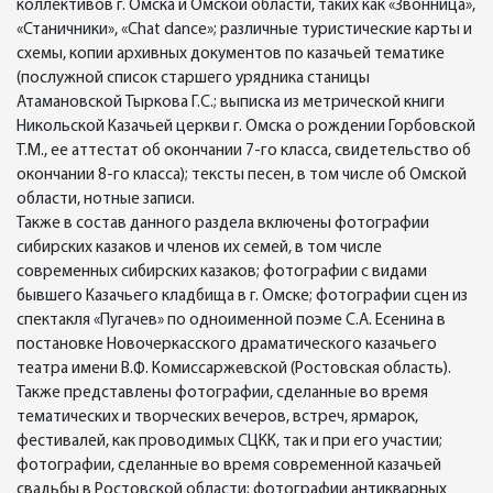
коллективов г. Омска и Омской области, таких как «Звонница»,
«Станичники», «Chat dance»; различные туристические карты и
схемы, копии архивных документов по казачьей тематике
(послужной список старшего урядника станицы
Атамановской Тыркова Г.С.; выписка из метрической книги
Никольской Казачьей церкви г. Омска о рождении Горбовской
Т.М., ее аттестат об окончании 7-го класса, свидетельство об
окончании 8-го класса); тексты песен, в том числе об Омской
области, нотные записи.
Также в состав данного раздела включены фотографии
сибирских казаков и членов их семей, в том числе
современных сибирских казаков; фотографии с видами
бывшего Казачьего кладбища в г. Омске; фотографии сцен из
спектакля «Пугачев» по одноименной поэме С.А. Есенина в
постановке Новочеркасского драматического казачьего
театра имени В.Ф. Комиссаржевской (Ростовская область).
Также представлены фотографии, сделанные во время
тематических и творческих вечеров, встреч, ярмарок,
фестивалей, как проводимых СЦКК, так и при его участии;
фотографии, сделанные во время современной казачьей
свадьбы в Ростовской области; фотографии антикварных