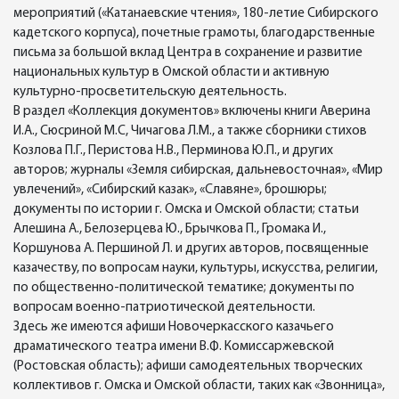
мероприятий («Катанаевские чтения», 180-летие Сибирского
кадетского корпуса), почетные грамоты, благодарственные
письма за большой вклад Центра в сохранение и развитие
национальных культур в Омской области и активную
культурно-просветительскую деятельность.
В раздел «Коллекция документов» включены книги Аверина
И.А., Сюсриной М.С, Чичагова Л.М., а также сборники стихов
Козлова П.Г., Перистова Н.В., Перминова Ю.П., и других
авторов; журналы «Земля сибирская, дальневосточная», «Мир
увлечений», «Сибирский казак», «Славяне», брошюры;
документы по истории г. Омска и Омской области; статьи
Алешина А., Белозерцева Ю., Брычкова П., Громака И.,
Коршунова А. Першиной Л. и других авторов, посвященные
казачеству, по вопросам науки, культуры, искусства, религии,
по общественно-политической тематике; документы по
вопросам военно-патриотической деятельности.
Здесь же имеются афиши Новочеркасского казачьего
драматического театра имени В.Ф. Комиссаржевской
(Ростовская область); афиши самодеятельных творческих
коллективов г. Омска и Омской области, таких как «Звонница»,