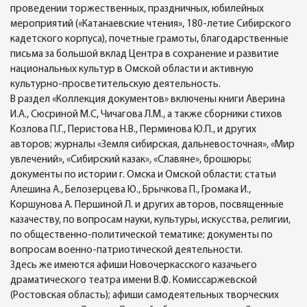
проведении торжественных, праздничных, юбилейных
мероприятий («Катанаевские чтения», 180-летие Сибирского
кадетского корпуса), почетные грамоты, благодарственные
письма за большой вклад Центра в сохранение и развитие
национальных культур в Омской области и активную
культурно-просветительскую деятельность.
В раздел «Коллекция документов» включены книги Аверина
И.А., Сюсриной М.С, Чичагова Л.М., а также сборники стихов
Козлова П.Г., Перистова Н.В., Перминова Ю.П., и других
авторов; журналы «Земля сибирская, дальневосточная», «Мир
увлечений», «Сибирский казак», «Славяне», брошюры;
документы по истории г. Омска и Омской области; статьи
Алешина А., Белозерцева Ю., Брычкова П., Громака И.,
Коршунова А. Першиной Л. и других авторов, посвященные
казачеству, по вопросам науки, культуры, искусства, религии,
по общественно-политической тематике; документы по
вопросам военно-патриотической деятельности.
Здесь же имеются афиши Новочеркасского казачьего
драматического театра имени В.Ф. Комиссаржевской
(Ростовская область); афиши самодеятельных творческих