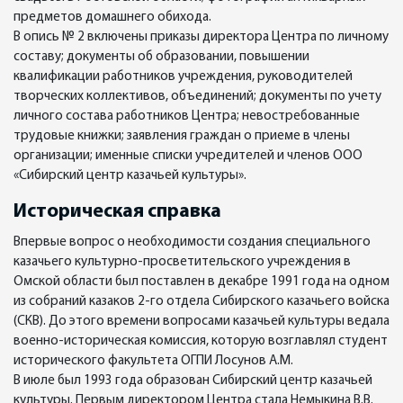
предметов домашнего обихода.
В опись № 2 включены приказы директора Центра по личному
составу; документы об образовании, повышении
квалификации работников учреждения, руководителей
творческих коллективов, объединений; документы по учету
личного состава работников Центра; невостребованные
трудовые книжки; заявления граждан о приеме в члены
организации; именные списки учредителей и членов ООО
«Сибирский центр казачьей культуры».
Историческая справка
Впервые вопрос о необходимости создания специального
казачьего культурно-просветительского учреждения в
Омской области был поставлен в декабре 1991 года на одном
из собраний казаков 2-го отдела Сибирского казачьего войска
(СКВ). До этого времени вопросами казачьей культуры ведала
военно-историческая комиссия, которую возглавлял студент
исторического факультета ОГПИ Лосунов А.М.
В июле был 1993 года образован Сибирский центр казачьей
культуры. Первым директором Центра стала Немыкина В.В.