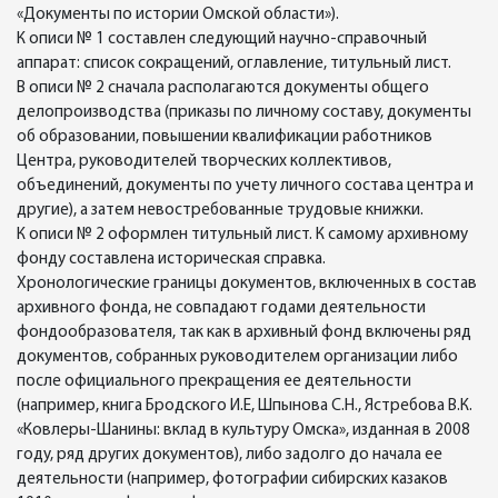
«Документы по истории Омской области»).
К описи № 1 составлен следующий научно-справочный
аппарат: список сокращений, оглавление, титульный лист.
В описи № 2 сначала располагаются документы общего
делопроизводства (приказы по личному составу, документы
об образовании, повышении квалификации работников
Центра, руководителей творческих коллективов,
объединений, документы по учету личного состава центра и
другие), а затем невостребованные трудовые книжки.
К описи № 2 оформлен титульный лист. К самому архивному
фонду составлена историческая справка.
Хронологические границы документов, включенных в состав
архивного фонда, не совпадают годами деятельности
фондообразователя, так как в архивный фонд включены ряд
документов, собранных руководителем организации либо
после официального прекращения ее деятельности
(например, книга Бродского И.Е, Шпынова С.Н., Ястребова В.К.
«Ковлеры-Шанины: вклад в культуру Омска», изданная в 2008
году, ряд других документов), либо задолго до начала ее
деятельности (например, фотографии сибирских казаков