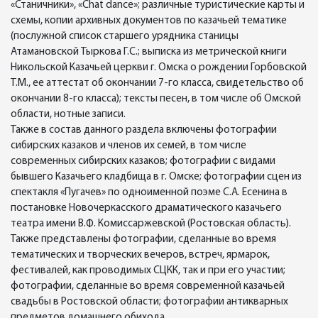
«Станичники», «Chat dance»; различные туристические карты и
схемы, копии архивных документов по казачьей тематике
(послужной список старшего урядника станицы
Атамановской Тыркова Г.С.; выписка из метрической книги
Никольской Казачьей церкви г. Омска о рождении Горбовской
Т.М., ее аттестат об окончании 7-го класса, свидетельство об
окончании 8-го класса); тексты песен, в том числе об Омской
области, нотные записи.
Также в состав данного раздела включены фотографии
сибирских казаков и членов их семей, в том числе
современных сибирских казаков; фотографии с видами
бывшего Казачьего кладбища в г. Омске; фотографии сцен из
спектакля «Пугачев» по одноименной поэме С.А. Есенина в
постановке Новочеркасского драматического казачьего
театра имени В.Ф. Комиссаржевской (Ростовская область).
Также представлены фотографии, сделанные во время
тематических и творческих вечеров, встреч, ярмарок,
фестивалей, как проводимых СЦКК, так и при его участии;
фотографии, сделанные во время современной казачьей
свадьбы в Ростовской области; фотографии антикварных
предметов домашнего обихода.