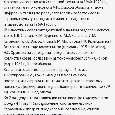
фотокопии сельскохозяйственной техники за 1960-1970 гг.,
статей из газет о колхозах и МТС Омской области, а также
цифровых таблиц по росту заготовок и себестоимости
зерновых культур, продуктов животноводства и
птицеводства за 1958-1960 гг.
Из известных советских деятелей в данном разделе имеются
фото И.В. Сталина, С.М. Буденного, М.И. Калинина, Л.М.
Кагановича, К.Е. Ворошилова, В.М. Молотова, Н.К. Крупской на II
Всесоюзном съезде колхозников (февраль 1935 г., Москва),
Н.С. Хрущева на совещании передовиков сельского
хозяйства краев, областей и автономных республик Сибири
(март 1961 г., Новосибирск).
Все фотографии, вошедшие во 2 раздел 4 тома,
аннотированы с уточнением дат и мест съемок,
просистематизированы по тематико-хронологическому
признаку, сформированы в дела (конверты) в количестве 379
ед. хранения (701 ед. учета).
Ко 2 разделу 4 тома коллекции позитивов фотодокументов
фонда 411 оп.11 (продолжение) составлен научно-
справочный аппарат: предисловие, оглавление, список