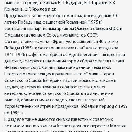
омичей – героев, таких как Н.П. Бударин, В.П. Горячев, В.В.
Коняхина, Ф.Г. Крылов и др.
Продолжают коллекцию: фотомонтаж, посвященный 30-
летию Победы над фашисткой Германией (1975 г.),
составленный партийным архивом Омского обкома КПСС и
Омским отделением Союза журналистов СССР;
фотовыставка «Омичи - Фронту», посвященная 40-летию
Победы (1985 г.); фотокопии из газеты «Омская правда» за
1941-1946 гг.; фотоматериал об Аде Занегиной – пятилетней
девочке, которая стала инициатором сбора средств на танк
«Малютка», и фотокопии плакатов военной тематики.
Вторая фотоколлекция в разделе – это «Омичи – Герои
Советского Союза. Ветераны партии, комсомола, воин и
труда», которая включила в себя портреты омских
ветеранов, Героев Советского Союза, в том числе и не
омичей, общие снимки парадов, слетов, заседаний,
торжественных встреч и праздников Победы в период с 1959
по 1990 гг.
В разделе также имеются снимки известных советских
летчиков: членов экипажа беспосадочного перелета Москва-