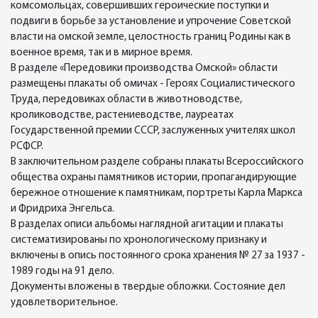
комсомольцах, совершивших героические поступки и
подвиги в борьбе за установление и упрочение Советской
власти на омской земле, целостность границ Родины как в
военное время, так и в мирное время.
В разделе «Передовики производства Омской» области
размещены плакаты об омичах - Героях Социалистического
Труда, передовиках области в животноводстве,
кролиководстве, растениеводстве, лауреатах
Государственной премии СССР, заслуженных учителях школ
РСФСР.
В заключительном разделе собраны плакаты Всероссийского
общества охраны памятников истории, пропагандирующие
бережное отношение к памятникам, портреты Карла Маркса
и Фридриха Энгельса.
В разделах описи альбомы наглядной агитации и плакаты
систематизированы по хронологическому признаку и
включены в опись постоянного срока хранения № 27 за 1937 -
1989 годы на 91 дело.
Документы вложены в твердые обложки. Состояние дел
удовлетворительное.