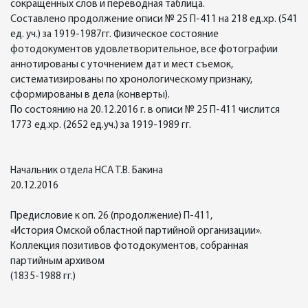
сокращенных слов и переводная таблица.
Составлено продолжение описи № 25 П-411 на 218 ед.хр. (541
ед. уч.) за 1919-1987гг. Физическое состояние
фотодокументов удовлетворительное, все фотографии
аннотированы с уточнением дат и мест съемок,
систематизированы по хронологическому признаку,
сформированы в дела (конверты).
По состоянию на 20.12.2016 г. в описи № 25 П-411 числится
1773 ед.хр. (2652 ед.уч.) за 1919-1989 гг.
Начальник отдела НСА Т.В. Бакина
20.12.2016
Предисловие к оп. 26 (продолжение) П-411,
«История Омской областной партийной организации».
Коллекция позитивов фотодокументов, собранная
партийным архивом
(1835-1988 гг.)