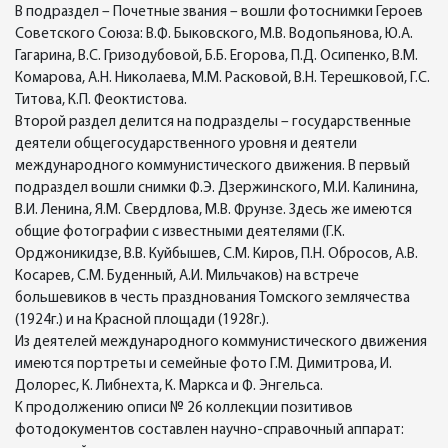
В подраздел – Почетные звания – вошли фотоснимки Героев
Советского Союза: В.Ф. Быковского, М.В. Водопьянова, Ю.А.
Гагарина, В.С. Гризодубовой, Б.Б. Егорова, П.Д. Осипенко, В.М.
Комарова, А.Н. Николаева, М.М. Расковой, В.Н. Терешковой, Г.С.
Титова, К.П. Феоктистова.
Второй раздел делится на подразделы – государственные
деятели общегосударственного уровня и деятели
международного коммунистического движения. В первый
подраздел вошли снимки Ф.Э. Дзержинского, М.И. Калинина,
В.И. Ленина, Я.М. Свердлова, М.В. Фрунзе. Здесь же имеются
общие фотографии с известными деятелями (Г.К.
Орджоникидзе, В.В. Куйбышев, С.М. Киров, П.Н. Обросов, А.В.
Косарев, С.М. Буденный, А.И. Мильчаков) на встрече
большевиков в честь празднования Томского землячества
(1924г.) и на Красной площади (1928г.).
Из деятелей международного коммунистического движения
имеются портреты и семейные фото Г.М. Димитрова, И.
Долорес, К. Либнехта, К. Маркса и Ф. Энгельса.
К продолжению описи № 26 коллекции позитивов
фотодокументов составлен научно-справочный аппарат: