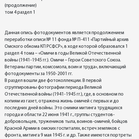
(продолжение)
том 4 раздел 1
Данная опись фотодокументов является продолжением
переработки описи № 11 фонда № П-411 «Партийный архив
Омского обкома КП РСФСР», в ходе которой образовался 1
раздел 4 тома – «Омичи в годы Великой Отечественной
войны (1941-1945 гг.). Омичи – Герои Советского Союза.
Ветераны партии, комсомола, воин и труда», включающий
фотодокументы за 1950-2001 гг.
В раздел вошли две фотоколлекции. В первой
сгруппированы фотографии периода Великой
Отечественной войны (1941-1945 гг.), где, в основном по
копиям из газет, отражена жизнь омичей с первых и до
последних дней войны. Это снимки митинга трудящихся
города и области 22 июня 1941 г., группы студентов-
добровольцев, тружеников тыла, воинов-омичей, бойцов
Красной Армии в омских госпиталях, встреч земляков с
фронта, митинга 9 мая 1945 г. и др. Также имеются портреты