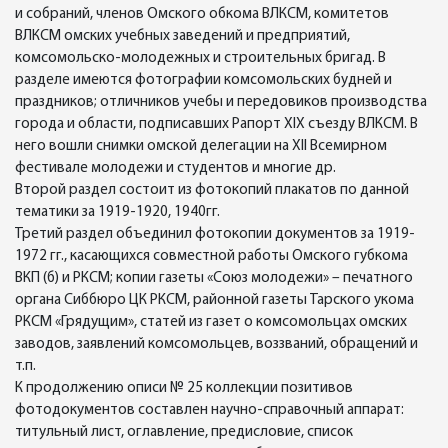
и собраний, членов Омского обкома ВЛКСМ, комитетов
ВЛКСМ омских учебных заведений и предприятий,
комсомольско-молодежных и строительных бригад. В
разделе имеются фотографии комсомольских будней и
праздников; отличников учебы и передовиков производства
города и области, подписавших Рапорт XIX съезду ВЛКСМ. В
него вошли снимки омской делегации на XII Всемирном
фестивале молодежи и студентов и многие др.
Второй раздел состоит из фотокопий плакатов по данной
тематики за 1919-1920, 1940гг.
Третий раздел объединил фотокопии документов за 1919-
1972 гг., касающихся совместной работы Омского губкома
ВКП (б) и РКСМ; копии газеты «Союз молодежи» – печатного
органа Сиббюро ЦК РКСМ, районной газеты Тарского укома
РКСМ «Грядущим», статей из газет о комсомольцах омских
заводов, заявлений комсомольцев, воззваний, обращений и
т.п.
К продолжению описи № 25 коллекции позитивов
фотодокументов составлен научно-справочный аппарат:
титульный лист, оглавление, предисловие, список