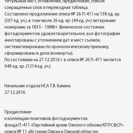
титульный лист, оглавление, предисловие, список
сокращенных слов и переводная таблица.
Составлено продолжение описи № 26 П-411 на 138 ед. хр.
(307 ед. уч.), в том числе 26 ед. хр. (44 ед. уч.) литерными
номерами, за 1835 - 1988гг. Физическое состояние
фотодокументов удовлетворительное, все фотографии
аннотированы с уточнением дат и мест съемок,
систематизированы по хронологическому признаку,
сформированы в дела (конверты).
По состоянию на 27.12.2016 г. в описи № 26 П-411 числится
949 ед. хр. (1214 ед. уч.).
Начальник отдела НСА Т.В. Бакина
27.12.2016
Предисловие
к коллекции позитивов фотодокументов
фонда П-411 «Партийный архив Омского обкома КП РСФСР»
описи № 11 «История Омска и Омской области»