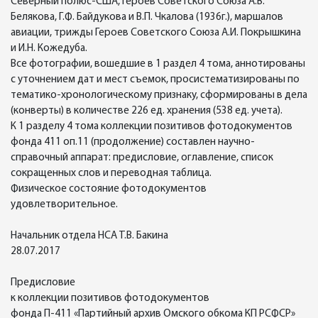
Северный полюс-США, Героев Советского Союза А.В.
Белякова, Г.Ф. Байдукова и В.П. Чкалова (1936г.), маршалов
авиации, трижды Героев Советского Союза А.И. Покрышкина
и И.Н. Кожедуба.
Все фотографии, вошедшие в 1 раздел 4 тома, аннотированы
с уточнением дат и мест съемок, просистематизированы по
тематико-хронологическому признаку, сформированы в дела
(конверты) в количестве 226 ед. хранения (538 ед. учета).
К 1 разделу 4 тома коллекции позитивов фотодокументов
фонда 411 оп.11 (продолжение) составлен научно-
справочный аппарат: предисловие, оглавление, список
сокращенных слов и переводная таблица.
Физическое состояние фотодокументов
удовлетворительное.
Начальник отдела НСА Т.В. Бакина
28.07.2017
Предисловие
к коллекции позитивов фотодокументов
фонда П-411 «Партийный архив Омского обкома КП РСФСР»