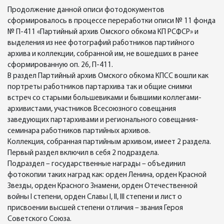
Продолжение данной описи фотодокументов
сформировалось в процессе переработки описи № 11 фонда
№ П-411 «Партийный архив Омского обкома КП РСФСР» и
выделения из нее фотографий работников партийного
архива и коллекции, собранной им, не вошедших в ранее
сформированную оп. 26, П-411.
В раздел Партийный архив Омского обкома КПСС вошли как
портреты работников партархива так и общие снимки
встреч со старыми большевиками и бывшими коллегами-
архивистами, участников Всесоюзного совещания
заведующих партархивами и регионального совещания-
семинара работников партийных архивов.
Коллекция, собранная партийным архивом, имеет 2 раздела.
Первый раздел включил в себя 2 подраздела.
Подраздел – государственные награды – объединил
фотокопии таких наград как: орден Ленина, орден Красной
Звезды, орден Красного Знамени, орден Отечественной
войны I степени, орден Славы I, II, III степени и лист о
присвоении высшей степени отличия – звания Героя
Советского Союза.