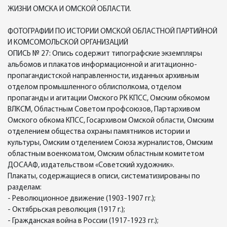
ЖИЗНИ ОМСКА И ОМСКОЙ ОБЛАСТИ.
ФОТОГРАФИИ ПО ИСТОРИИ ОМСКОЙ ОБЛАСТНОЙ ПАРТИЙНОЙ
И КОМСОМОЛЬСКОЙ ОРГАНИЗАЦИЙ
ОПИСЬ № 27: Опись содержит типографские экземпляры
альбомов и плакатов информационной и агитационно-
пропагандистской направленности, изданных архивным
отделом промышленного облисполкома, отделом
пропаганды и агитации Омского РК КПСС, Омским обкомом
ВЛКСМ, Областным Советом профсоюзов, Партархивом
Омского обкома КПСС, Госархивом Омской области, Омским
отделением общества охраны памятников истории и
культуры, Омским отделением Союза журналистов, Омским
областным военкоматом, Омским областным комитетом
ДОСААФ, издательством «Советский художник».
Плакаты, содержащиеся в описи, систематизированы по
разделам:
- Революционное движение (1903-1907 гг.);
- Октябрьская революция (1917 г.);
- Гражданская война в России (1917-1923 гг.);