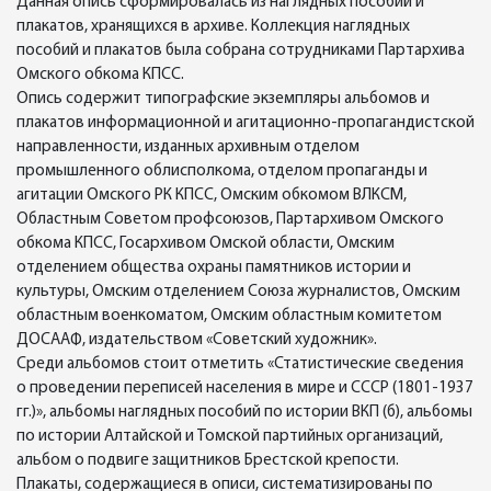
Данная опись сформировалась из наглядных пособий и
плакатов, хранящихся в архиве. Коллекция наглядных
пособий и плакатов была собрана сотрудниками Партархива
Омского обкома КПСС.
Опись содержит типографские экземпляры альбомов и
плакатов информационной и агитационно-пропагандистской
направленности, изданных архивным отделом
промышленного облисполкома, отделом пропаганды и
агитации Омского РК КПСС, Омским обкомом ВЛКСМ,
Областным Советом профсоюзов, Партархивом Омского
обкома КПСС, Госархивом Омской области, Омским
отделением общества охраны памятников истории и
культуры, Омским отделением Союза журналистов, Омским
областным военкоматом, Омским областным комитетом
ДОСААФ, издательством «Советский художник».
Среди альбомов стоит отметить «Статистические сведения
о проведении переписей населения в мире и СССР (1801-1937
гг.)», альбомы наглядных пособий по истории ВКП (б), альбомы
по истории Алтайской и Томской партийных организаций,
альбом о подвиге защитников Брестской крепости.
Плакаты, содержащиеся в описи, систематизированы по