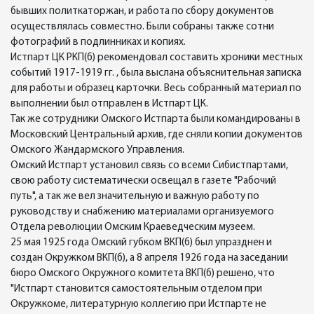
бывших политкаторжан, и работа по сбору документов
осуществлялась совместно. Были собраны также сотни
фотографий в подлинниках и копиях.
Истпарт ЦК РКП(б) рекомендовал составить хроники местных
событий 1917-1919 гг. , была выслана объяснительная записка
для работы и образец карточки. Весь собранный материал по
выполнении был отправлен в Истпарт ЦК.
Так же сотрудники Омского Истпарта были командированы в
Московский Центральный архив, где сняли копии документов
Омского Жандармского Управления.
Омский Истпарт установил связь со всеми Сибистпартами,
свою работу систематически освещал в газете "Рабочий
путь", а так же вел значительную и важную работу по
руководству и снабжению материалами организуемого
Отдела революции Омским Краеведческим музеем.
25 мая 1925 года Омский губком ВКП(б) был упразднен и
создан Окружком ВКП(б), а 8 апреля 1926 года на заседании
бюро Омского Окружного комитета ВКП(б) решено, что
"Истпарт становится самостоятельным отделом при
Окружкоме, литературную коллегию при Истпарте не