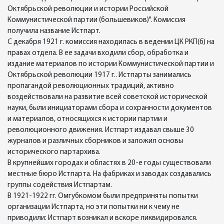
Октябрьской революции и истории Российской
Коммунистической партии (большевиков)". Комиссия
получила название Истпарт.
С декабря 1921 г. комиссия находилась в ведении ЦК РКП(б) на
правах отдела. В ее задачи входили сбор, обработка и
издание материалов по истории Коммунистической партии и
Октябрьской революции 1917 г.. Истпарты занимались
пропагандой революционных традиций, активно
воздействовали на развитие всей советской исторической
науки, были инициаторами сбора и сохранности документов
и материалов, относящихся к истории партии и
революционного движения. Истпарт издавал свыше 30
журналов и различных сборников и заложил основы
исторического партархива.
В крупнейших городах и областях в 20-е годы существовали
местные бюро Истпарта. На фабриках и заводах создавались
группы содействия Истпартам.
В 1921-1922 гг. Омгубкомом были предприняты попытки
организации Истпарта, но эти попытки ни к чему не
приводили: Истпарт возникал и вскоре ликвидировался.