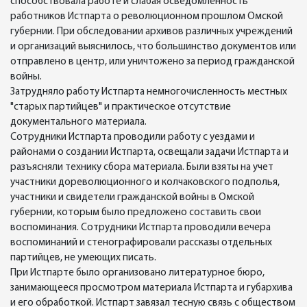
способствовала работе и слабая осведомленность
работников Истпарта о революционном прошлом Омской
губернии. При обследовании архивов различных учреждений
и организаций выяснилось, что большинство документов или
отправлено в центр, или уничтожено за период гражданской
войны.
Затрудняло работу Истпарта немногочисленность местных
"старых партийцев" и практическое отсутствие
документального материала.
Сотрудники Истпарта проводили работу с уездами и
районами о создании Истпарта, освещали задачи Истпарта и
разъясняли технику сбора материала. Были взяты на учет
участники дореволюционного и колчаковского подполья,
участники и свидетели гражданской войны в Омской
губернии, которым было предложено составить свои
воспоминания. Сотрудники Истпарта проводили вечера
воспоминаний и стенографировали рассказы отдельных
партийцев, не умеющих писать.
При Истпарте было организовано литературное бюро,
занимающееся просмотром материала Истпарта и губархива
и его обработкой. Истпарт завязал тесную связь с обществом