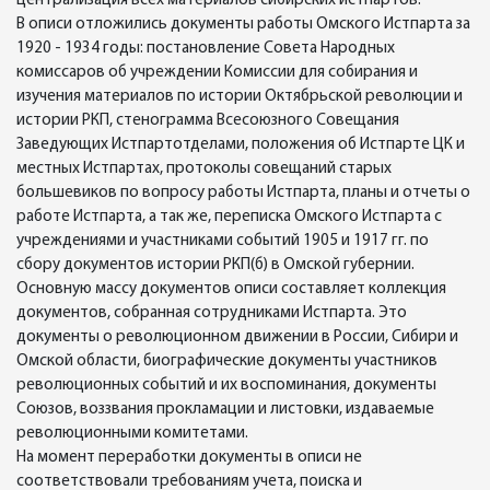
централизация всех материалов сибирских истпартов.
В описи отложились документы работы Омского Истпарта за
1920 - 1934 годы: постановление Совета Народных
комиссаров об учреждении Комиссии для собирания и
изучения материалов по истории Октябрьской революции и
истории РКП, стенограмма Всесоюзного Совещания
Заведующих Истпартотделами, положения об Истпарте ЦК и
местных Истпартах, протоколы совещаний старых
большевиков по вопросу работы Истпарта, планы и отчеты о
работе Истпарта, а так же, переписка Омского Истпарта с
учреждениями и участниками событий 1905 и 1917 гг. по
сбору документов истории РКП(б) в Омской губернии.
Основную массу документов описи составляет коллекция
документов, собранная сотрудниками Истпарта. Это
документы о революционном движении в России, Сибири и
Омской области, биографические документы участников
революционных событий и их воспоминания, документы
Союзов, воззвания прокламации и листовки, издаваемые
революционными комитетами.
На момент переработки документы в описи не
соответствовали требованиям учета, поиска и