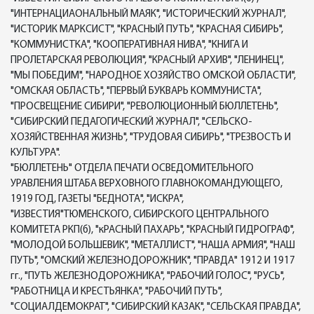
"ИНТЕРНАЦИАОНАЛЬНЫЙ МАЯК", "ИСТОРИЧЕСКИЙ ЖУРНАЛ",
"ИСТОРИК МАРКСИСТ", "КРАСНЫЙ ПУТЬ", "КРАСНАЯ СИБИРЬ",
"КОММУНИСТКА", "КООПЕРАТИВНАЯ НИВА", "КНИГА И
ПРОЛЕТАРСКАЯ РЕВОЛЮЦИЯ", "КРАСНЫЙ АРХИВ", "ЛЕНИНЕЦ",
"МЫ ПОБЕДИМ", "НАРОДНОЕ ХОЗЯЙСТВО ОМСКОЙ ОБЛАСТИ",
"ОМСКАЯ ОБЛАСТЬ", "ПЕРВЫЙ БУКВАРЬ КОММУНИСТА",
"ПРОСВЕЩЕНИЕ СИБИРИ", "РЕВОЛЮЦИОННЫЙ БЮЛЛЕТЕНЬ",
"СИБИРСКИЙ ПЕДАГОГИЧЕСКИЙ ЖУРНАЛ", "СЕЛЬСКО-
ХОЗЯЙСТВЕННАЯ ЖИЗНЬ", "ТРУДОВАЯ СИБИРЬ", "ТРЕЗВОСТЬ И
КУЛЬТУРА".
"БЮЛЛЕТЕНЬ" ОТДЕЛА ПЕЧАТИ ОСВЕДОМИТЕЛЬНОГО
УРАВЛЕНИЯ ШТАБА ВЕРХОВНОГО ГЛАВНОКОМАНДУЮЩЕГО,
1919 ГОД, ГАЗЕТЫ "БЕДНОТА", "ИСКРА",
"ИЗВЕСТИЯ"ТЮМЕНСКОГО, СИБИРСКОГО ЦЕНТРАЛЬНОГО
КОМИТЕТА РКП(б), "кРАСНЫЙ ПАХАРЬ", "КРАСНЫЙ ГИДРОГРАФ",
"МОЛОДОЙ БОЛЬШЕВИК", "МЕТАЛЛИСТ", "НАША АРМИЯ", "НАШ
ПУТЬ", "ОМСКИЙ ЖЕЛЕЗНОДОРОЖНИК", "ПРАВДА" 1912 И 1917
гг., "ПУТЬ ЖЕЛЕЗНОДОРОЖНИКА", "РАБОЧИЙ ГОЛОС", "РУСЬ",
"РАБОТНИЦА И КРЕСТЬЯНКА", "РАБОЧИЙ ПУТЬ",
"СОЦИАЛДЕМОКРАТ", "СИБИРСКИЙ КАЗАК", "СЕЛЬСКАЯ ПРАВДА",