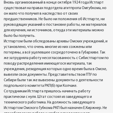
Вновь организованный в конце октября 1924 года Истпарт
существовал на правах подотдела агитпропа Омгубкома, но
он мало что получил в наследство от своих
предшественников. Не было ни положения об Истпарте, ни
руководящих указаний о постановке работы, ни материалов
для изучения, ни источников, откуда эти материалы можно
было бы получить.
Истпартом были обследованы архивы Омских учреждений, и
установлено, что очень многие из них сожжены или
потеряны, а всё уцелевшее сосредоточено в Губархиве. Так
же затрудняла работу несогласованность с Сибистпартом по
поводу распределения имеющегося материала, так
учреждения, резиденция которых одно время была в Омске,
вывезли свои документы. Представительством ГПУ по
Сибири были так же вывезены документы о деятельности
подпольного комитета РКП(б) при Колчаке.
Сотрудникам Истпарта пришлось начинать работу
практически с нуля. Штат состоял из заведующего и
технического работника. На должность заведующего
Истпартом Омского Губкома РКП был назначен Е.Киржнер. Не