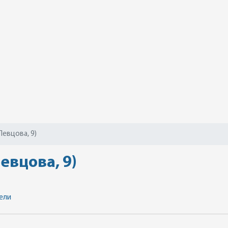
Певцова, 9)
евцова, 9)
ели