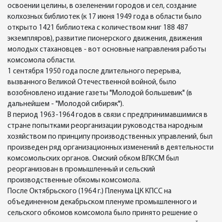
освоении целины, в озеленении городов и сел, создание
колхозных библиотек (к 17 июня 1949 года в области было
открыто 1421 библиотека с количеством книг 188 487
экземпляров), развитие пионерского движения, движения
молодых стахановцев - вот основные направления работы
комсомола области.
1 сентября 1950 года после длительного перерыва,
вызванного Великой Отечественной войной, было
возобновлено издание газеты "Молодой большевик" (в
дальнейшем - "Молодой сибиряк").
В период 1963-1964 годов в связи с предпринимавшимися в
стране попытками реорганизации руководства народным
хозяйством по принципу производственных управлений, был
произведен ряд организационных изменений в деятельности
комсомольских органов. Омский обком ВЛКСМ был
реорганизован в промышленный и сельский
производственные обкомы комсомола.
После Октябрьского (1964 г.) Пленума ЦК КПСС на
объединенном декабрьском пленуме промышленного и
сельского обкомов комсомола было принято решение о