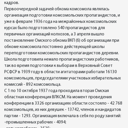
кадров.
Первоочередной задачей обкома комсомола являлась
организация подготовки комсомольских пропагандистов, и
уже в феврале 1936 года на межрайонных комсомольских
курсах было подготовлено 540 пропагандистов для
первичных организаций колхозов, а 3 апреля вышло
постановление Омского обкома ВКП (б) об организации при
обкоме комсомола постоянно действующей школы
переподготовки комсомольских пропагандистов деревни.
Школа подготовила немало пропагандистских работников,
так во время подготовки к выборам в Верховный Совет
РСФСР в 1939 году в области агитаторами работали 16130
комсомольцев, председателями участковых избирательных
комиссий - 892 комсомольца.
С 1 по 10 октября 1937 года проходила вторая Омская
областная конференция ВЛКСМ. На момент проведения
конференции в 3326 организациях области состояло - 42 768
комсомольцев, из них девушек - 13742, членов и кандидатов
партии - 1293. Организация включала в себя по роду занятий:
-промышленных рабочих - 4094;