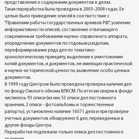
представления о содержании документов в делах.
Такая переработка была проведена в 2005-2008 годах. Ее
целью было приведение описей в соответствие с
"Правилами работы государственных архивов РФ", усиление
информативности описей, составление отвечающего
современным требованиям научно-справочного аппарата,
упорядочение документов по годовым разделам,
переформирование ряда дел по тематико-
хронологическому принципу, выделение к уничтожению
копий документов, и документов, не имеющих практической
и научно-исторической ценности, выявление особо ценных
документов.
В 1999 году Центром было проведена проверка наличия дел
по фонду Омского обкома ВЛКСМ. По итогам сверки в фонде
числилось 93 описи (из них 53 описи дел постоянного
хранения, 2 описи - фотоальбомы и торжественные
рапорты), установлено наличие 16071 дела и при проверке
учетных документов обнаружено 6 дел, переведенных в
другие фонды Центра.
Переработке подлежали только описи дел постоянного