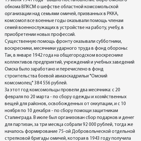
19 июля 1941 года - вышло постановление бюро Омского
обкома ВЛКСМ о шефстве областной комсомольской
организации над семьями омичей, призванных в РККА,
комсомол все военные годы оказывали помощь членам
семей военнослужащих в устройстве на работу, учебу, в
приобретении новых профессий.
Существенную помощь фронту оказывали субботники,
воскресники, месячники ударного труда в фонд обороны:
Так, в январе 1942 года на общегородском воскреснике
коллективов предприятий, учреждений и учебных заведений
Омска было заработано и перечислено в фонд
строительства боевой авиаэскадрильи "Омский
комсомолец" 384 556 рублей.
За этот год комсомольцы провели два месячника: с 20
февраля по 20 марта - по сбору одежды и хозяйственных
вещей для районов, освобожденных от оккупации, и с 10
ноября по 10 декабря - по сбору помощи защитникам
Сталинграда. В июле был организован сбор подарков и денег
для партизан, за три месяца собрали 92 000 рублей, тогда же
началось формирование 75-ой Добровольческой отдельной
стрелковой бригады омичей, которая в 1943 году получила