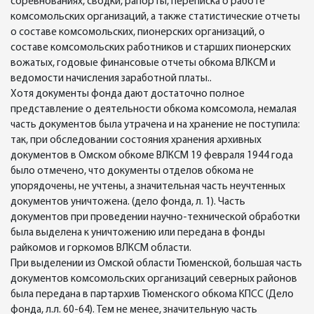
соревнованиях, сводки, рапорты, переписка о работе
комсомольских организаций, а также статистические отчеты
о составе комсомольских, пионерских организаций, о
составе комсомольских работников и старших пионерских
вожатых, годовые финансовые отчеты обкома ВЛКСМ и
ведомости начисления заработной платы..
Хотя документы фонда дают достаточно полное
представление о деятельности обкома комсомола, немалая
часть документов была утрачена и на хранение не поступила:
так, при обследовании состояния хранения архивных
документов в Омском обкоме ВЛКСМ 19 февраля 1944 года
было отмечено, что документы отделов обкома не
упорядочены, не учтены, а значительная часть неучтенных
документов уничтожена. (дело фонда, л. 1). Часть
документов при проведении научно-технической обработки
была выделена к уничтожению или передана в фонды
райкомов и горкомов ВЛКСМ области.
При выделении из Омской области Тюменской, большая часть
документов комсомольских организаций северных районов
была передана в партархив Тюменского обкома КПСС (Дело
фонда, л.л. 60-64). Тем не менее, значительную часть