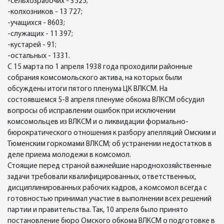
-сельхозрабочих - 3525;
-колхозников - 13 727;
-учащихся - 8603;
-служащих - 11 397;
-кустарей - 91;
-остальных - 1331.
С 15 марта по 1 апреля 1938 года проходили районные
собрания комсомольского актива, на которых были
обсуждены итоги пятого пленума ЦК ВЛКСМ. На
состоявшемся 5-8 апреля пленуме обкома ВЛКСМ обсудил
вопросы об исправлении ошибок при исключении
комсомольцев из ВЛКСМ и о ликвидации формально-
бюрократического отношения к разбору апелляций Омским и
Тюменским горкомами ВЛКСМ; об устранении недостатков в
деле приема молодежи в комсомол.
Стоящие перед страной важнейшие народнохозяйственные
задачи требовали квалифицированных, ответственных,
дисциплинированных рабочих кадров, а комсомол всегда с
готовностью принимал участие в выполнении всех решений
партии и правительства. Так, 10 апреля было принято
постановление бюро Омского обкома ВЛКСМ о подготовке в