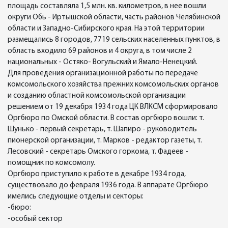
площадь составляла 1,5 млн. кв. километров, в нее вошли
округи Обь - Иртышской области, часть районов Челябинской
области и Западно-Сибирского края. На этой территории
размещались 8 городов, 7719 сельских населенных пунктов, в
область входило 69 районов и 4 округа, в том числе 2
национальных - Остяко- Вогульский и Ямало-Ненецкий.
Для проведения организационной работы по передаче
комсомольского хозяйства прежних комсомольских органов
и созданию областной комсомольской организации
решением от 19 декабря 1934 года ЦК ВЛКСМ сформировало
Оргбюро по Омской области. В состав оргбюро вошли: т.
Шунько - первый секретарь, т. Шапиро - руководитель
пионерской организации, т. Марков - редактор газеты, т.
Лесовский - секретарь Омского горкома, т. Фадеев -
помощник по комсомолу.
Оргбюро приступило к работе в декабре 1934 года,
существовало до февраля 1936 года. В аппарате Оргбюро
имелись следующие отделы и секторы:
-бюро:
-особый сектор