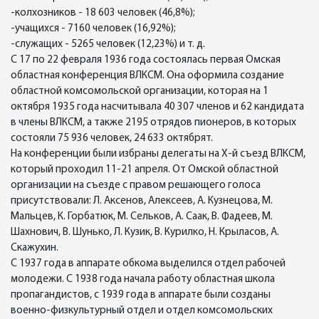
-колхозников - 18 603 человек (46,8%);
-учащихся - 7160 человек (16,92%);
-служащих - 5265 человек (12,23%) и т. д.
С 17 по 22 февраля 1936 года состоялась первая Омская
областная конференция ВЛКСМ. Она оформила создание
областной комсомольской организации, которая на 1
октября 1935 года насчитывала 40 307 членов и 62 кандидата
в члены ВЛКСМ, а также 2195 отрядов пионеров, в которых
состояли 75 936 человек, 24 633 октябрят.
На конференции были избраны делегаты на Х-й съезд ВЛКСМ,
который проходил 11-21 апреля. От Омской областной
организации на съезде с правом решающего голоса
присутствовали: Л. Аксенов, Алексеев, А. Кузнецова, М.
Мальцев, К. Горбатюк, М. Сельков, А. Саак, В. Фадеев, М.
Шахнович, В. Шунько, Л. Кузик, В. Курилко, Н. Крыласов, А.
Скажухин.
С 1937 года в аппарате обкома выделился отдел рабочей
молодежи. С 1938 года начала работу областная школа
пропагандистов, с 1939 года в аппарате были созданы
военно-физкультурный отдел и отдел комсомольских