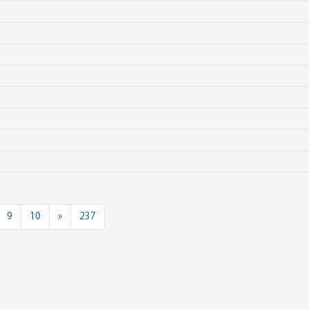
Next
9
10
»
237