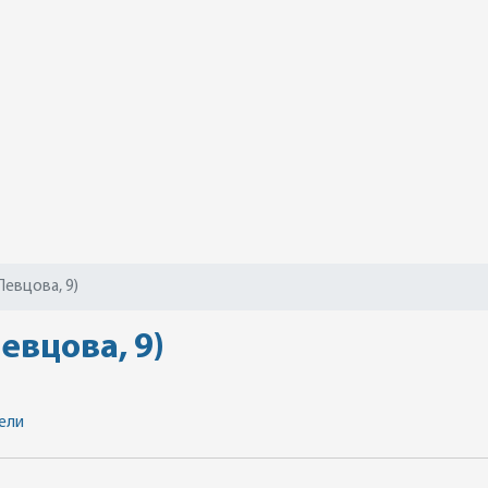
Певцова, 9)
евцова, 9)
ели