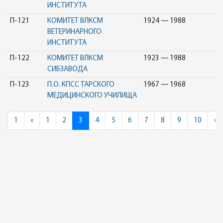
ИНСТИТУТА
П-121
КОМИТЕТ ВЛКСМ
1924 — 1988
ВЕТЕРИНАРНОГО
ИНСТИТУТА
П-122
КОМИТЕТ ВЛКСМ
1923 — 1988
СИБЗАВОДА
П-123
П.О. КПСС ТАРСКОГО
1967 — 1968
МЕДИЦИНСКОГО УЧИЛИЩА
Previous
N
1
«
1
2
3
4
5
6
7
8
9
10
»