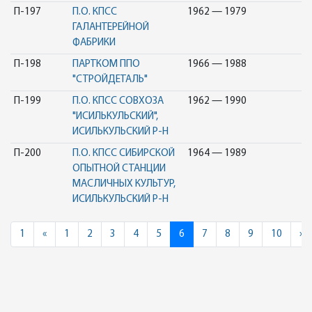
П-197
П.О. КПСС
1962 — 1979
ГАЛАНТЕРЕЙНОЙ
ФАБРИКИ
П-198
ПАРТКОМ ППО
1966 — 1988
"СТРОЙДЕТАЛЬ"
П-199
П.О. КПСС СОВХОЗА
1962 — 1990
"ИСИЛЬКУЛЬСКИЙ",
ИСИЛЬКУЛЬСКИЙ Р-Н
П-200
П.О. КПСС СИБИРСКОЙ
1964 — 1989
ОПЫТНОЙ СТАНЦИИ
МАСЛИЧНЫХ КУЛЬТУР,
ИСИЛЬКУЛЬСКИЙ Р-Н
Previous
N
1
«
1
2
3
4
5
6
7
8
9
10
»