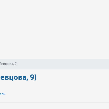
Певцова, 9)
евцова, 9)
ели