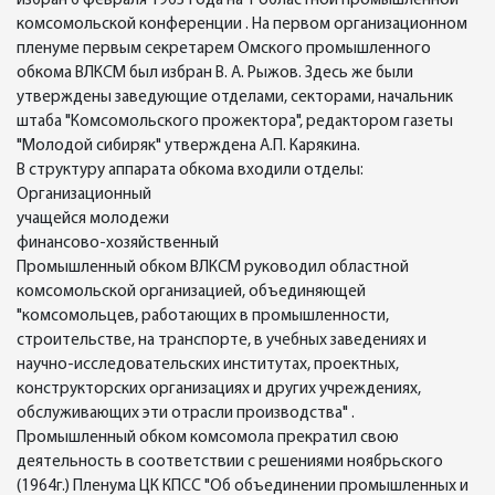
избран 6 февраля 1963 года на 1 областной промышленной
комсомольской конференции . На первом организационном
пленуме первым секретарем Омского промышленного
обкома ВЛКСМ был избран В. А. Рыжов. Здесь же были
утверждены заведующие отделами, секторами, начальник
штаба "Комсомольского прожектора", редактором газеты
"Молодой сибиряк" утверждена А.П. Карякина.
В структуру аппарата обкома входили отделы:
Организационный
учащейся молодежи
финансово-хозяйственный
Промышленный обком ВЛКСМ руководил областной
комсомольской организацией, объединяющей
"комсомольцев, работающих в промышленности,
строительстве, на транспорте, в учебных заведениях и
научно-исследовательских институтах, проектных,
конструкторских организациях и других учреждениях,
обслуживающих эти отрасли производства" .
Промышленный обком комсомола прекратил свою
деятельность в соответствии с решениями ноябрьского
(1964г.) Пленума ЦК КПСС "Об объединении промышленных и