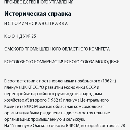
ПРОИЗВОДСТВЕННОГО УПРАВЛЕНИЯ
Историческая справка
И С Т О Р И Ч Е С К А Я С П Р А В К А
К Ф О Н Д У № 25
ОМСКОГО ПРОМЫШЛЕННОГО ОБЛАСТНОГО КОМИТЕТА
ВСЕСОЮЗНОГО КОММУНИСТИЧЕСКОГО СОЮЗА МОЛОДЕЖИ
В соответствии с постановлениями ноябрьского (1962 г.)
пленума ЦК КПСС, "О развитии экономики СССР и
перестройке партийного руководства народным
хозяйством", второго (1962 г.) пленума Центрального
Комитета ВЛКСМ омская областная комсомольская
организация была разделена на две самостоятельные
организации: промышленную и сельскую.
На 1У пленуме Омского обкома ВЛКСМ, который состоялся 28