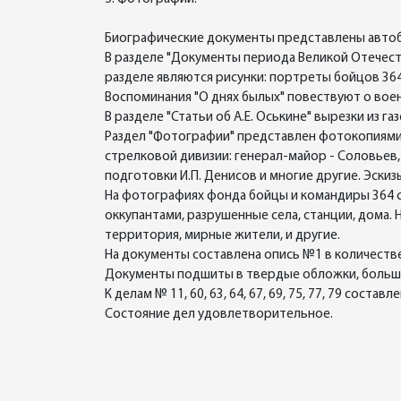
Биографические документы представлены автоби
В разделе "Документы периода Великой Отечест
разделе являются рисунки: портреты бойцов 364 
Воспоминания "О днях былых" повествуют о вое
В разделе "Статьи об А.Е. Оськине" вырезки из га
Раздел "Фотографии" представлен фотокопиями 
стрелковой дивизии: генерал-майор - Соловьев,
подготовки И.П. Денисов и многие другие. Эскиз
На фотографиях фонда бойцы и командиры 364 с
оккупантами, разрушенные села, станции, дома
территория, мирные жители, и другие.
На документы составлена опись №1 в количеств
Документы подшиты в твердые обложки, больш
К делам № 11, 60, 63, 64, 67, 69, 75, 77, 79 состав
Состояние дел удовлетворительное.