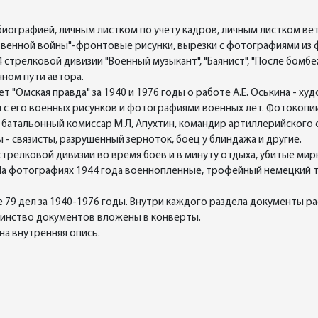
ографией, личным листком по учету кадров, личным листком вет
венной войны"-фронтовые рисунки, вырезки с фотографиями из 
стрелковой дивизии "Военный музыкант", "Баянист", "После бомбе
нном пути автора.
зет "Омская правда" за 1940 и 1976 годы о работе А.Е. Оськина - х
с его военных рисунков и фотографиями военных лет. Фотокопии
 батальонный комиссар М.Л, Апухтин, командир артиллерийского 
ы - связисты, разрушенный зерноток, боец у блиндажа и другие.
трелковой дивизии во время боев и в минуту отдыха, убитые мир
. На фотографиях 1944 года военнопленные, трофейный немецкий 
е 79 дел за 1940-1976 годы. Внутри каждого раздела документы 
инство документов вложены в конверты.
лена внутренняя опись.