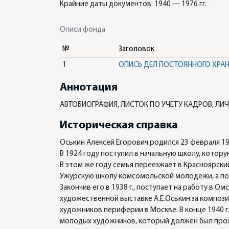
Крайние даты документов: 1940 — 1976 гг.
Описи фонда
№
Заголовок
1
ОПИСЬ ДЕЛ ПОСТОЯННОГО ХРА
Аннотация
АВТОБИОГРАФИЯ, ЛИСТОК ПО УЧЕТУ КАДРОВ, ЛИ
Историческая справка
Оськин Алексей Егорович родился 23 февраля 19
В 1924 году поступил в начальную школу, которую
В этом же году семья переезжает в Красноярски
Ужурскую школу комсомольской молодежи, а пос
Закончив его в 1938 г., поступает на работу в 
художественной выставке А.Е.Оськин за компози
художников периферии в Москве. В конце 1940 г
молодых художников, который должен был проход