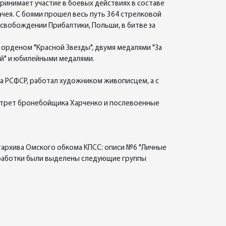
н принимает участие в боевых действиях в составе
ачея. С боями прошел весь путь 364 стрелковой
освобождении Прибалтики, Польши, в битве за
 орденом "Красной Звезды", двумя медалями "За
ией" и юбилейными медалями.
а РСФСР, работал художником живописцем, а с
ортрет бронебойщика Харченко и послевоенные
тархива Омского обкома КПСС: описи №6 "Личные
еработки были выделены следующие группы