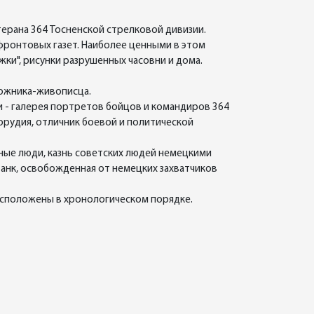
ерана 364 Тосненской стрелковой дивизии.
фронтовых газет. Наиболее ценными в этом
жки", рисунки разрушенных часовни и дома.
удожника-живописца.
 - галерея портретов бойцов и командиров 364
орудия, отличник боевой и политической
ные люди, казнь советских людей немецкими
танк, освобожденная от немецких захватчиков
расположены в хронологическом порядке.