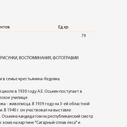
ентов
Ед.хр.
79
, РИСУНКИ, ВОСПОМИНАНИЯ, ФОТОГРАФИИ
и в семье крестьянина-бедняка.
школе в 1930 году А.Е. Оськин поступает в
еское училище.
ка - живописца. В 1939 году на 3-ей областной
В 1940 г. он участвовал на выставке
Е. Оськина кандидатом на республиканский смотр
скиз на картине "Сигарный сплав леса" и