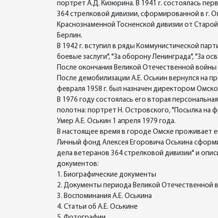
портрет А.Д. Кизюрина. В 1941 г. состоялась перв
364 стрелковой дивизии, сформированной в г. О
Краснознаменной Тосненской дивизии от Старой 
Берлин.
В 1942 г. вступил в ряды Коммунистической пар
боевые заслуги", "За оборону Ленинграда", "За о
После окончания Великой Отечественной войны 
После демобилизации А.Е. Оськин вернулся на 
февраля 1958 г. был назначен директором Омск
В 1976 году состоялась его вторая персональн
полотна: портрет Н. Островского, "Посылка на ф
Умер А.Е. Оськин 1 апреля 1979 года.
В настоящее время в городе Омске проживает ег
Личный фонд Алексея Егоровича Оськина сформи
дела ветеранов 364 стрелковой дивизии" и опи
документов:
1. Биографические документы
2. Документы периода Великой Отечественной 
3. Воспоминания А.Е. Оськина
4. Статьи об А.Е. Оськине
5. Фотографии.