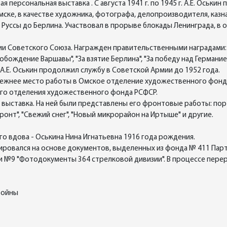
ая персональная выставка . С августа 1941 г. по 1945 г. А.Е. Оськи
мске, в качестве художника, фотографа, делопроизводителя, казн
Руссы до Берлина. Участвовал в прорыве блокады Ленинграда, в 
тии Советского Союза. Награжден правительственными наградами:
свобождение Варшавы", "За взятие Берлина", "За победу над Герман
А.Е. Оськин продолжил службу в Советской Армии до 1952 года.
прежнее место работы в Омское отделение художественного фонд
ого отделения художественного фонда РСФСР.
ая выставка. На ней были представлены его фронтовые работы: п
ронт", "Свежий снег", "Новый микрорайон на Иртыше" и другие.
о вдова - Оськина Нина Игнатьевна 1916 года рождения.
ровался на основе документов, выделенных из фонда № 411 Пар
си №9 "Фотодокументы 364 стрелковой дивизии". В процессе пер
войны