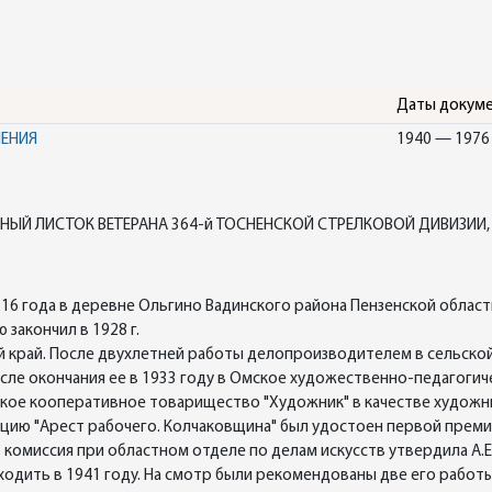
Даты докум
НЕНИЯ
1940 — 1976
ЧНЫЙ ЛИСТОК ВЕТЕРАНА 364-й ТОСНЕНСКОЙ СТРЕЛКОВОЙ ДИВИЗИИ
16 года в деревне Ольгино Вадинского района Пензенской област
 закончил в 1928 г.
й край. После двухлетней работы делопроизводителем в сельской 
ле окончания ее в 1933 году в Омское художественно-педагогич
Омское кооперативное товарищество "Художник" в качестве художни
цию "Арест рабочего. Колчаковщина" был удостоен первой премии. 
. комиссия при областном отделе по делам искусств утвердила А.
ить в 1941 году. На смотр были рекомендованы две его работы: э