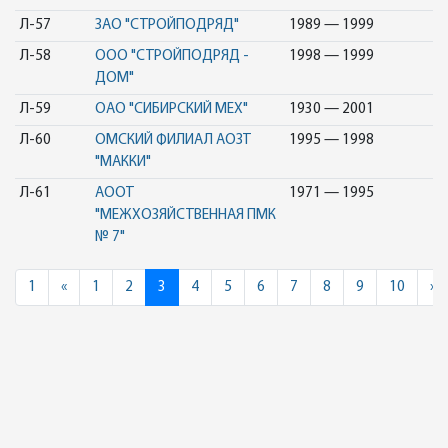
Л-57
ЗАО "СТРОЙПОДРЯД"
1989 — 1999
Л-58
ООО "СТРОЙПОДРЯД -
1998 — 1999
ДОМ"
Л-59
ОАО "СИБИРСКИЙ МЕХ"
1930 — 2001
Л-60
ОМСКИЙ ФИЛИАЛ АОЗТ
1995 — 1998
"МАККИ"
Л-61
АООТ
1971 — 1995
"МЕЖХОЗЯЙСТВЕННАЯ ПМК
№ 7"
Previous
N
1
«
1
2
3
4
5
6
7
8
9
10
»