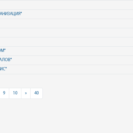
АНИЗАЦИЯ"
ОМ"
АЛОВ"
ИС"
Next
9
10
»
40