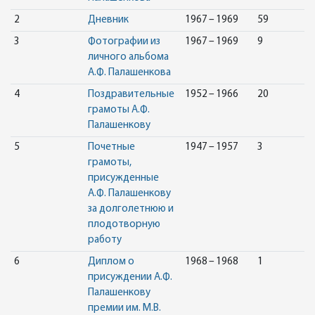
2
Дневник
1967 – 1969
59
3
Фотографии из
1967 – 1969
9
личного альбома
А.Ф. Палашенкова
4
Поздравительные
1952 – 1966
20
грамоты А.Ф.
Палашенкову
5
Почетные
1947 – 1957
3
грамоты,
присужденные
А.Ф. Палашенкову
за долголетнюю и
плодотворную
работу
6
Диплом о
1968 – 1968
1
присуждении А.Ф.
Палашенкову
премии им. М.В.