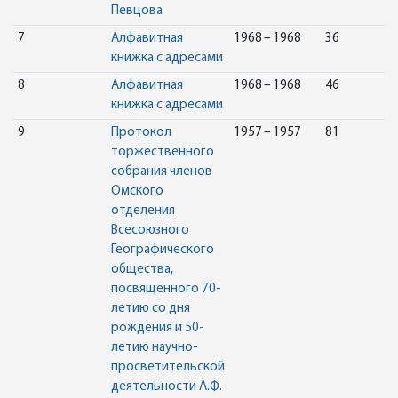
Певцова
7
Алфавитная
1968 – 1968
36
книжка с адресами
8
Алфавитная
1968 – 1968
46
книжка с адресами
9
Протокол
1957 – 1957
81
торжественного
собрания членов
Омского
отделения
Всесоюзного
Географического
общества,
посвященного 70-
летию со дня
рождения и 50-
летию научно-
просветительской
деятельности А.Ф.