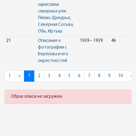
зарисовки
северных рек:
Ляпин, Щекурье,
Северная Сосьва,
Обь, Иртыш
21
Описание к
1939 – 1939
46
фотографии г.
Берёзова и его
окрестностей
Previous
N
1
«
1
2
3
4
5
6
7
8
9
10
»
Образ описи не загружен.