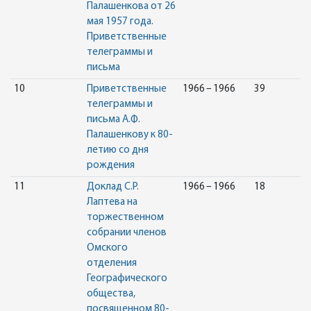
Палашенкова от 26
мая 1957 года.
Приветственные
телеграммы и
письма
10
Приветственные
1966 – 1966
39
телеграммы и
письма А.Ф.
Палашенкову к 80-
летию со дня
рождения
11
Доклад С.Р.
1966 – 1966
18
Лаптева на
торжественном
собрании членов
Омского
отделения
Географического
общества,
посвященном 80-