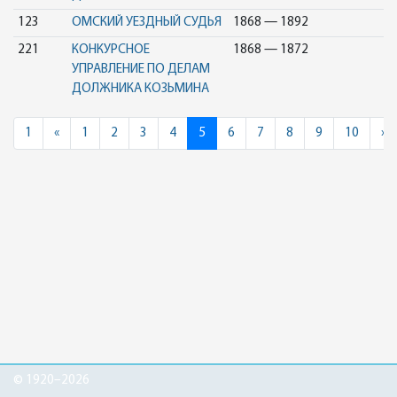
123
ОМСКИЙ УЕЗДНЫЙ СУДЬЯ
1868 — 1892
221
КОНКУРСНОЕ
1868 — 1872
УПРАВЛЕНИЕ ПО ДЕЛАМ
ДОЛЖНИКА КОЗЬМИНА
Previous
N
1
«
1
2
3
4
5
6
7
8
9
10
»
© 1920–2026