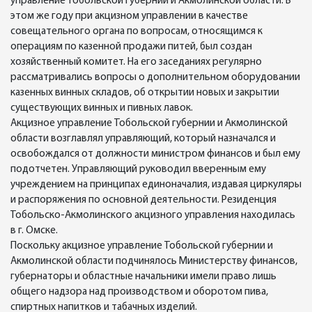
управление Тобольской губернии и Акмолинской области. В
этом же году при акцизном управлении в качестве
совещательного органа по вопросам, относящимся к
операциям по казенной продажи питей, был создан
хозяйственный комитет. На его заседаниях регулярно
рассматривались вопросы о дополнительном оборудовании
казенных винных складов, об открытии новых и закрытии
существующих винных и пивных лавок.
Акцизное управление Тобольской губернии и Акмолинской
области возглавлял управляющий, который назначался и
освобождался от должности министром финансов и был ему
подотчетен. Управляющий руководил вверенным ему
учреждением на принципах единоначалия, издавая циркуляры
и распоряжения по основной деятельности. Резиденция
Тобольско-Акмолинского акцизного управления находилась
в г. Омске.
Поскольку акцизное управление Тобольской губернии и
Акмолинской области подчинялось Министерству финансов,
губернаторы и областные начальники имели право лишь
общего надзора над производством и оборотом пива,
спиртных напитков и табачных изделий.