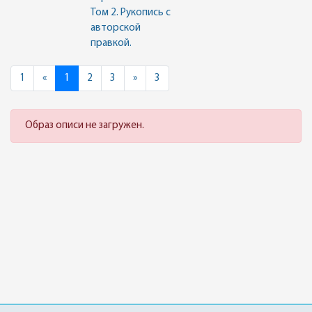
Том 2. Рукопись с
авторской
правкой.
Previous
Next
1
«
1
2
3
»
3
Образ описи не загружен.