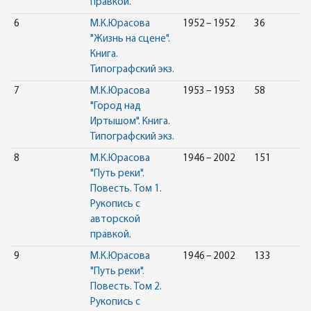
правкой.
6
М.К.Юрасова
1952 – 1952
36
"Жизнь на сцене".
Книга.
Типографский экз.
7
М.К.Юрасова
1953 – 1953
58
"Город над
Иртышом". Книга.
Типографский экз.
8
М.К.Юрасова
1946 – 2002
151
"Путь реки".
Повесть. Том 1.
Рукопись с
авторской
правкой.
9
М.К.Юрасова
1946 – 2002
133
"Путь реки".
Повесть. Том 2.
Рукопись с