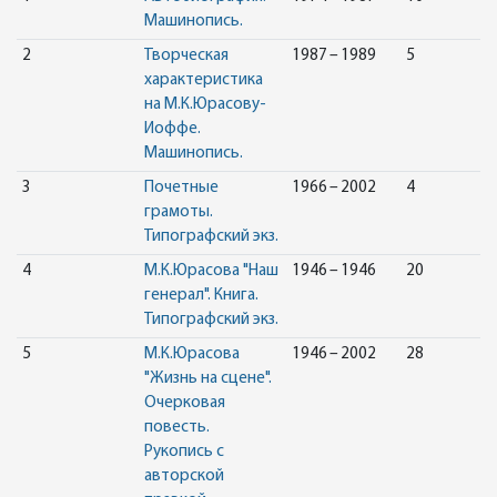
Машинопись.
2
Творческая
1987 – 1989
5
характеристика
на М.К.Юрасову-
Иоффе.
Машинопись.
3
Почетные
1966 – 2002
4
грамоты.
Типографский экз.
4
М.К.Юрасова "Наш
1946 – 1946
20
генерал". Книга.
Типографский экз.
5
М.К.Юрасова
1946 – 2002
28
"Жизнь на сцене".
Очерковая
повесть.
Рукопись с
авторской