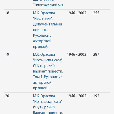
Типографский экз.
18
М.К.Юрасова
1946 – 2002
255
"Нефтяник".
Документальная
повесть.
Рукопись с
авторской
правкой.
19
М.К.Юрасова
1946 – 2002
287
"Иртышская сага".
("Путь реки").
Вариант повести.
Том 1. Рукопись с
авторской
правкой.
20
М.К.Юрасова
1946 – 2002
192
"Иртышская сага".
("Путь реки").
Вариант повести.