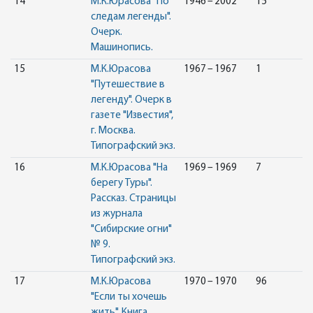
14
М.К.Юрасова "По
1946 – 2002
15
следам легенды".
Очерк.
Машинопись.
15
М.К.Юрасова
1967 – 1967
1
"Путешествие в
легенду". Очерк в
газете "Известия",
г. Москва.
Типографский экз.
16
М.К.Юрасова "На
1969 – 1969
7
берегу Туры".
Рассказ. Страницы
из журнала
"Сибирские огни"
№ 9.
Типографский экз.
17
М.К.Юрасова
1970 – 1970
96
"Если ты хочешь
жить". Книга.