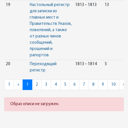
19
Настольный регистр
1813 – 1813
13
для записки из
главных мест и
Правительств Указов,
повелений, а также
от разных чинов
сообщений,
прошений и
рапортов
20
Переходящий
1813 – 1814
5
регистр
Previous
N
1
«
1
2
3
4
5
6
7
8
9
10
»
Образ описи не загружен.