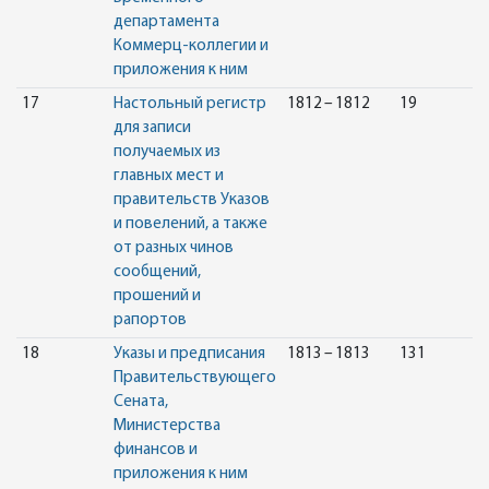
департамента
Коммерц-коллегии и
приложения к ним
17
Настольный регистр
1812 – 1812
19
для записи
получаемых из
главных мест и
правительств Указов
и повелений, а также
от разных чинов
сообщений,
прошений и
рапортов
18
Указы и предписания
1813 – 1813
131
Правительствующего
Сената,
Министерства
финансов и
приложения к ним