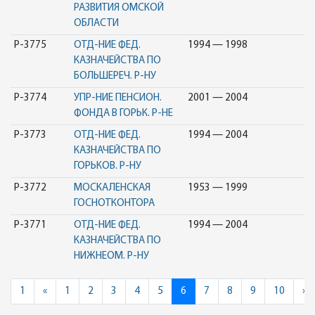
РАЗВИТИЯ ОМСКОЙ
ОБЛАСТИ
Р-3775
ОТД-НИЕ ФЕД.
1994 — 1998
КАЗНАЧЕЙСТВА ПО
БОЛЬШЕРЕЧ. Р-НУ
Р-3774
УПР-НИЕ ПЕНСИОН.
2001 — 2004
ФОНДА В ГОРЬК. Р-НЕ
Р-3773
ОТД-НИЕ ФЕД.
1994 — 2004
КАЗНАЧЕЙСТВА ПО
ГОРЬКОВ. Р-НУ
Р-3772
МОСКАЛЕНСКАЯ
1953 — 1999
ГОСНОТКОНТОРА
Р-3771
ОТД-НИЕ ФЕД.
1994 — 2004
КАЗНАЧЕЙСТВА ПО
НИЖНЕОМ. Р-НУ
Previous
N
1
«
1
2
3
4
5
6
7
8
9
10
»