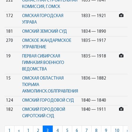
222
ОБЛАСТНАЯ СТРОИТЕЛЬНАЯ
1833 — 1841
КОМИССИЯ, Г.ОМСК
172
ОМСКАЯ ГОРОДСКАЯ
1833 — 1921
УПРАВА
181
ОМСКИЙ ЗЕМСКИЙ СУД
1834 — 1890
270
ОМСКОЕ ЖАНДАРМСКОЕ
1835 — 1917
УПРАВЛЕНИЕ
19
ПЕРВАЯ СИБИРСКАЯ
1835 — 1918
ГИМНАЗИЯ ВОЕННОГО
ВЕДОМСТВА
15
ОМСКАЯ ОБЛАСТНАЯ
1836 — 1882
ТЮРЬМА
АКМОЛИНСК.ОБЛПРАВЛЕНИЯ
124
ОМСКИЙ ГОРОДОВОЙ СУД
1840 — 1840
182
ОМСКИЙ ГОРОДОВОЙ
1840 — 1911
СИРОТСКИЙ СУД
Previous
N
1
«
1
2
3
4
5
6
7
8
9
10
»