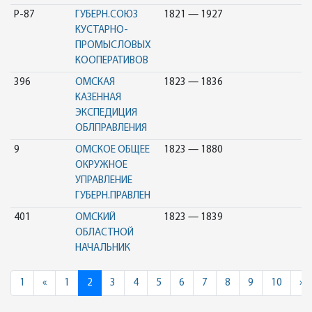
Р-87
ГУБЕРН.СОЮЗ
1821 — 1927
КУСТАРНО-
ПРОМЫСЛОВЫХ
КООПЕРАТИВОВ
396
ОМСКАЯ
1823 — 1836
КАЗЕННАЯ
ЭКСПЕДИЦИЯ
ОБЛПРАВЛЕНИЯ
9
ОМСКОЕ ОБЩЕЕ
1823 — 1880
ОКРУЖНОЕ
УПРАВЛЕНИЕ
ГУБЕРН.ПРАВЛЕН
401
ОМСКИЙ
1823 — 1839
ОБЛАСТНОЙ
НАЧАЛЬНИК
Previous
N
1
«
1
2
3
4
5
6
7
8
9
10
»