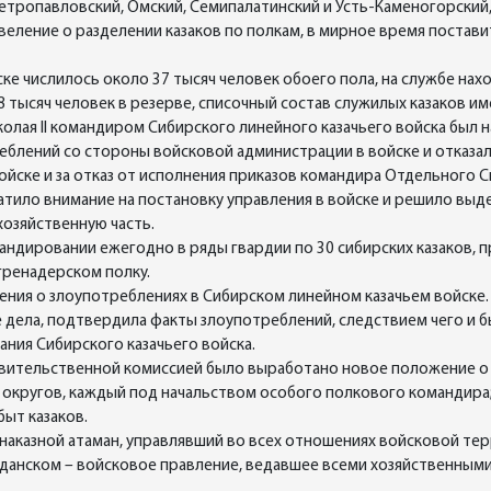
етропавловский, Омский, Семипалатинский и Усть-Каменогорский, 
веление о разделении казаков по полкам, в мирное время постави
ке числилось около 37 тысяч человек обоего пола, на службе нахо
 тысяч человек в резерве, списочный состав служилых казаков им
колая II командиром Сибирского линейного казачьего войска был 
блений со стороны войсковой администрации в войске и отказалс
ойске и за отказ от исполнения приказов командира Отдельного 
атило внимание на постановку управления в войске и решило выд
хозяйственную часть.
андировании ежегодно в ряды гвардии по 30 сибирских казаков, 
гренадерском полку.
дения о злоупотреблениях в Сибирском линейном казачьем войске
 дела, подтвердила факты злоупотреблений, следствием чего и 
ия Сибирского казачьего войска.
вительственной комиссией было выработано новое положение о 
 округов, каждый под начальством особого полкового командира
быт казаков.
й наказной атаман, управлявший во всех отношениях войсковой т
ажданском – войсковое правление, ведавшее всеми хозяйственным