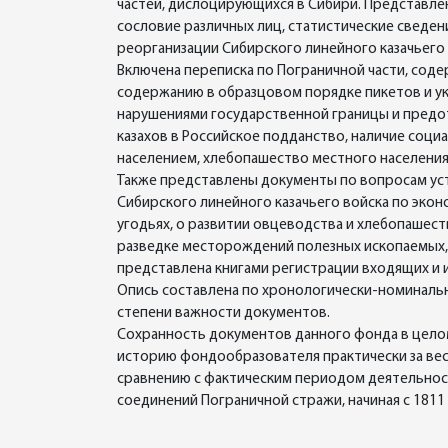
частей, дислоцирующихся в Сибири. Представлен
сословие различных лиц, статистические сведен
реорганизации Сибирского линейного казачьего 
Включена переписка по Пограничной части, сод
содержанию в образцовом порядке пикетов и ук
нарушениями государственной границы и предо
казахов в Российское подданство, наличие соци
населением, хлебопашество местного населения, 
Также представлены документы по вопросам уст
Сибирского линейного казачьего войска по эко
угодьях, о развитии овцеводства и хлебопашест
разведке месторождений полезных ископаемых,
представлена книгами регистрации входящих и 
Опись составлена по хронологически-номинальн
степени важности документов.
Сохранность документов данного фонда в цело
историю фондообразователя практически за ве
сравнению с фактическим периодом деятельнос
соединений Пограничной стражи, начиная с 1811 