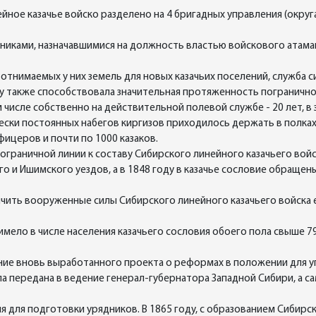
ное казачье войско разделено на 4 бригадных управления (округ
ьниками, назначавшимися на должность властью войскового ата
 отнимаемых у них земель для новых казачьих поселений, служба 
му также способствовала значительная протяженность погранично
 числе собственно на действительной полевой службе - 20 лет, в з
чески постоянных набегов киргизов приходилось держать в полках
ицеров и почти по 1000 казаков.
ограничной линии к составу Сибирского линейного казачьего войс
го и Ишимского уездов, а в 1848 году в казачье сословие обраще
чить вооруженные силы Сибирского линейного казачьего войска 
 имело в числе населения казачьего сословия обоего пола свыше 
ние вновь выработанного проекта о реформах в положении для у
ла передана в ведение генерал-губернатора Западной Сибири, а с
ня для подготовки урядников. В 1865 году, с образованием Сибир