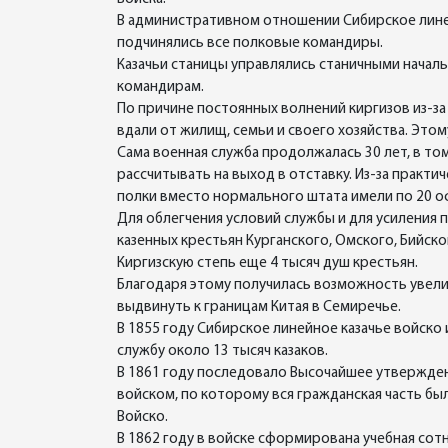
В административном отношении Сибирское линей
подчинялись все полковые командиры.
Казачьи станицы управлялись станичными начал
командирам.
По причине постоянных волнений киргизов из-за
вдали от жилищ, семьи и своего хозяйства. Это
Сама военная служба продолжалась 30 лет, в том
рассчитывать на выход в отставку. Из-за практи
полки вместо нормального штата имели по 20 оф
Для облегчения условий службы и для усиления п
казенных крестьян Курганского, Омского, Бийско
Киргизскую степь еще 4 тысяч душ крестьян.
Благодаря этому получилась возможность увели
выдвинуть к границам Китая в Семиречье.
В 1855 году Сибирское линейное казачье войско
службу около 13 тысяч казаков.
В 1861 году последовало Высочайшее утвержде
войском, по которому вся гражданская часть бы
Войско.
В 1862 году в войске сформирована учебная сот