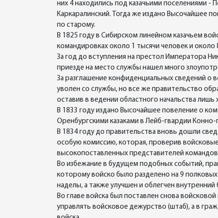
них 4 находились под казачьими поселениями - П
Каркаралинский. Тогда же издано Высочайшее по
по старому.
В 1825 году в Сибирском линейном казачьем войс
командировках около 1 тысячи человек и около 8
За год до вступления на престол Императора Ни
приезде на место службы нашел много злоупотре
За разглашение конфиденциальных сведений о в
уволен со службы, но все же правительство обр
оставив в ведении областного начальства лишь 
В 1833 году издано Высочайшее повеление о ком
Оренбургскими казаками в Лейб-гвардии Конно-
В 1834 году до правительства вновь дошли све
особую комиссию, которая, проверив войсковые
высокопоставленных представителей командован
Во избежание в будущем подобных событий, пра
которому войско было разделено на 9 полковых
наделы, а также улучшен и облегчен внутренний 
Во главе войска был поставлен снова войсково
управлять войсковое дежурство (штаб), а в гр
войска.