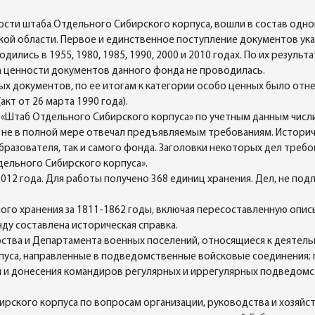
сти штаба Отдельного Сибирского корпуса, вошли в состав одно
ой области. Первое и единственное поступление документов указ
дились в 1955, 1980, 1985, 1990, 2000 и 2010 годах. По их резул
за ценности документов данного фонда не проводилась.
ых документов, по ее итогам к категории особо ценных было отн
акт от 26 марта 1990 года).
6 «Штаб Отдельного Сибирского корпуса» по учетным данным числил
не в полной мере отвечал предъявляемым требованиям. Историче
бразователя, так и самого фонда. Заголовки некоторых дел треб
ельного Сибирского корпуса».
12 года. Для работы получено 368 единиц хранения. Дел, не по
ного хранения за 1811-1862 годы, включая пересоставленную опи
нду составлена историческая справка.
ства и Департамента военных поселений, относящиеся к деятель
уса, направленные в подведомственные войсковые соединения; п
ы и донесения командиров регулярных и иррегулярных подведомс
ирского корпуса по вопросам организации, руководства и хозяйс