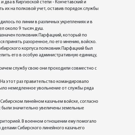
и два в Киргизской степи - Кокчетавский и
ть их на полковой учет, оставив порядок службы
дилось по линии в различных укреплениях и в
ел около 9 тысяч душ.
назначен полковник Парфацкий, который по
я принять разоренное, по его мнению, войско.
Сибирского корпуса полковник Парфацкий был
елить его в особую административную единицу,
причем службу свою они проходили совместно с
. На этот раз правительство командировало
было немедленное увольнение от службы ряда
Сибирском линейном казачьем войске, согласно
; были значительно увеличены земельные
ерриторией. В военном отношении ему помогало
и делами Сибирского линейного казачьего