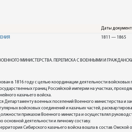
Даты докумен
НЕНИЯ
1811 — 1865
ВОЕННОГО МИНИСТЕРСТВА. ПЕРЕПИСКА С ВОЕННЫМИ И ГРАЖДАНСК
ован в 1816 году с целью координации деятельности войсковых 
государственных границ Российской империи на участках, проходящи
ейного казачьего войска.
я Департаменту военных поселений Военного министерства и зан
улярных войсковых соединений и казачьих частей, расквартирова
 должности приказом Военного министра и осуществлял руковод
по основной деятельности и личному составу.
 территория Сибирского казачьего войска вошла в состав Омской об