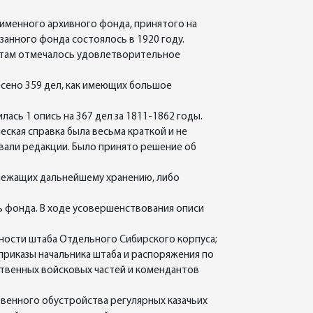
именного архивного фонда, принятого на
анного фонда состоялось в 1920 году.
ьтатам отмечалось удовлетворительное
есено 359 дел, как имеющих большое
ась 1 опись на 367 дел за 1811-1862 годы.
ская справка была весьма краткой и не
овали редакции. Было принято решение об
длежащих дальнейшему хранению, либо
сь фонда. В ходе усовершенствования описи
ности штаба Отдельного Сибирского корпуса;
риказы начальника штаба и распоряжения по
твенных войсковых частей и комендантов
твенного обустройства регулярных казачьих