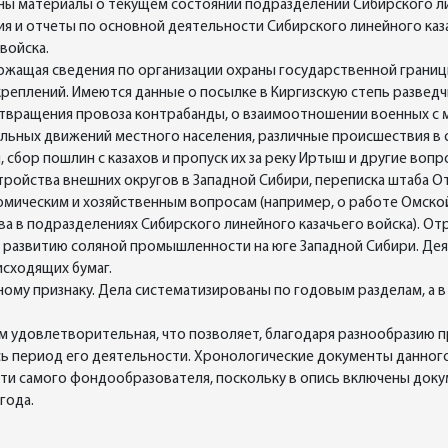
ы материалы о текущем состоянии подразделений Сибирского лине
ия и отчеты по основной деятельности Сибирского линейного каза
войска.
ержащая сведения по организации охраны государственной границ
реплений. Имеются данные о посылке в Киргизскую степь разведч
твращения провоза контрабанды, о взаимоотношении военных с м
альных движений местного населения, различные происшествия в 
сбор пошлин с казахов и пропуск их за реку Иртыш и другие вопр
ройства внешних округов в Западной Сибири, переписка штаба О
номическим и хозяйственным вопросам (например, о работе Омск
ва в подразделениях Сибирского линейного казачьего войска). О
 развитию соляной промышленности на юге Западной Сибири. Де
исходящих бумаг.
ому признаку. Дела систематизированы по годовым разделам, а в
м удовлетворительная, что позволяет, благодаря разнообразию 
сь период его деятельности. Хронологические документы данног
ти самого фондообразователя, поскольку в опись включены док
года.