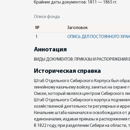
Крайние даты документов: 1811 — 1865 гг.
Описи фонда
№
Заголовок
1
ОПИСЬ ДЕЛ ПОСТОЯННОГО ХРА
Аннотация
ВИДЫ ДОКУМЕНТОВ: ПРИКАЗЫ И РАСПОРЯЖЕНИЯ 
Историческая справка
Штаб Отдельного Сибирского Корпуса был образ
линейному казачьему войску, занятых на охране 
Омске, который являлся центром Сибирского лин
Штаб Отдельного Сибирского корпуса подчинялс
хозяйственной деятельности регулярных и иррег
Начальник штаба назначался и освобождался от
единоначалия, издавая приказы и распоряжения 
В 1822 году, при разделении Сибири на области,