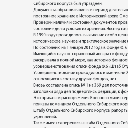
Сибирского корпуса был упразднен.
Документы, образовавшиеся в период деятельно
постоянное хранение в Исторический архив Омск
Проверки наличия и состояния документов прово
состояние дел и условия их хранения. Эксперти
В 1990 году проводилось выявление особо ценн
историческое, научное и практическое значение (
По состоянию на 1 января 2012 года в фонде Ф. 
Имеющийся научно-справочный аппарат к фонду 
раскрывала в полной мере, как историю фондоо
усовершенствовании описи фонда Ф.6 «Штаб Отд
Усовершенствование проводилось в мае-июне 20
относящихся к составу других фондов, нет.
Вновь составлена опись № 1 на 369 дел постоян
заголовки ряда дел подверглись редакции, к фо
Это приказы и распоряжения Военного министер
приказы командира Отдельного Сибирского корп
штабу Отдельного Сибирского корпуса; рапорт
укреплений.
Также имеется переписка штаба Отдельного Сиб