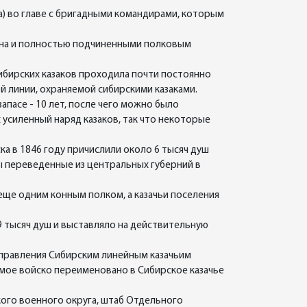
а) во главе с бригадными командирами, которым
мана и полностью подчиненными полковым
сибирских казаков проходила почти постоянно
й линии, охраняемой сибирскими казаками.
апасе - 10 лет, после чего можно было
 усиленный наряд казаков, так что некоторые
ка в 1846 году причислили около 6 тысяч душ
ны переведенные из центральных губерний в
еще одним конным полком, а казачьи поселения
79 тысяч душ и выставляло на действительную
правления Сибирским линейным казачьим
амое войско переименовано в Сибирское казачье
ского военного округа, штаб Отдельного