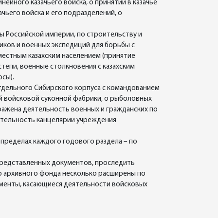
йного казачьего войска, о принятии в казачье
чьего войска и его подразделений, о
ы Российской империи, по строительству и
иков и военных экспедиций для борьбы с
естным казахским населением (принятие
степи, военные столкновения с казахским
осы).
тдельного Сибирского корпуса с командованием
ой войсковой суконной фабрики, о рыболовных
тражена деятельность военных и гражданских по
ятельность канцелярии учреждения
 пределах каждого годового раздела – по
представленных документов, проследить
о архивного фонда несколько расширены по
ументы, касающиеся деятельности войсковых