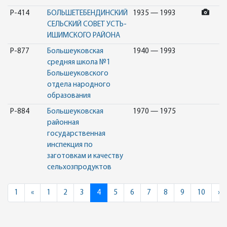
Р-414
БОЛЬШЕТЕБЕНДИНСКИЙ
1935 — 1993
СЕЛЬСКИЙ СОВЕТ УСТЬ-
ИШИМСКОГО РАЙОНА
Р-877
Большеуковская
1940 — 1993
средняя школа №1
Большеуковского
отдела народного
образования
Р-884
Большеуковская
1970 — 1975
районная
государственная
инспекция по
заготовкам и качеству
сельхозпродуктов
Previous
N
1
«
1
2
3
4
5
6
7
8
9
10
»