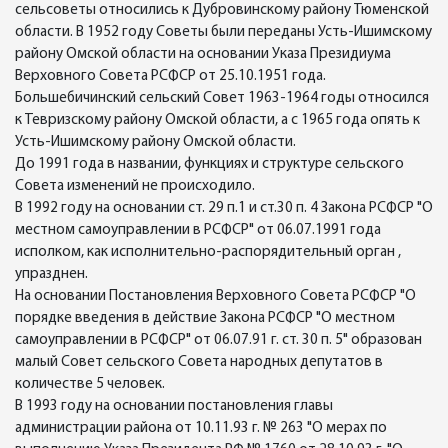
сельсоветы относились к Дубровинскому району Тюменской
области. В 1952 году Советы были переданы Усть-Ишимскому
району Омской области на основании Указа Президиума
Верховного Совета РСФСР от 25.10.1951 года.
Большебичинский сельский Совет 1963-1964 годы относился
к Тевризскому району Омской области, а с 1965 года опять к
Усть-Ишимскому району Омской области.
До 1991 года в названии, функциях и структуре сельского
Совета изменений не происходило.
В 1992 году на основании ст. 29 п.1 и ст.30 п. 4 Закона РСФСР "О
местном самоуправлении в РСФСР" от 06.07.1991 года
исполком, как исполнительно-распорядительный орган ,
упразднен.
На основании Постановления Верховного Совета РСФСР "О
порядке введения в действие Закона РСФСР "О местном
самоуправлении в РСФСР" от 06.07.91 г. ст. 30 п. 5" образован
малый Совет сельского Совета народных депутатов в
количестве 5 человек.
В 1993 году на основании постановления главы
администрации района от 10.11.93 г. № 263 "О мерах по