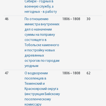
Сибири - годных в
военную службу, а
негодных - в работу
46
По отношению
1806 – 1808
30
министра внутренних
дел о назначении
суммы на поправку
состоящего в
Тобольске каменного
и постройку новых
деревянных
острогов по городам
уездным
47
О водворении
1806 – 1808
62
поселенцев в
Тюменский и
Красноярский округа
(инструкция Бийскому
поселенческому
комиссару