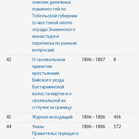
земских денежных
повинностей по
Тобольской губернии
(о мостовой около
ограды Знаменского
монастыря и
переписка по разным
вопросам)
42
О своевольном
1806 – 1807
8
принятии
крестьянами
Бийского уезда
Бухтарминской
волости киргиз и о
своевольной их
отлучке за границу
43
Журнал исходящий
1806 – 1806
456
44
Указы
1806 – 1806
372
Правительствующего