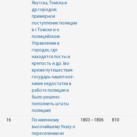
Якутска, Томска и
др.городов;
примерное
поступление полиции
в г.Томске и о
полицейском
Управлении в
городах, где
находятся посты и
крепость и др. (во
время путешествия
государь нашел кое-
какие недостатки в
работе полиции и
было решено
пополнить штаты
полиции)
16
По именному
1803 – 1806
810
высочайшему Указу о
переселении из