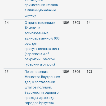
толмачу и о
причислении казаков
в линейную казачью
службу
14
О приготовлении в
1803 – 1803
74
Томске на
ассигнованные
единовременно 6 000
руб. для
присутственных мест
(переписка и об
открытии Томской
губернии и о проч.)
15
По отношению
1803 – 1806
193
Министра Внутренних
дел, о составлении
штатов полиции.
Ведомости годового
прихода и расхода
городов Иркутска,