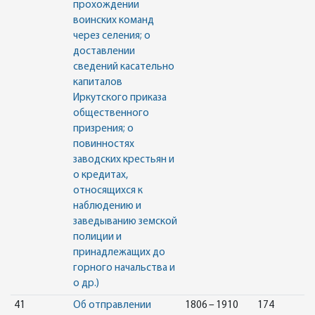
прохождении
воинских команд
через селения; о
доставлении
сведений касательно
капиталов
Иркутского приказа
общественного
призрения; о
повинностях
заводских крестьян и
о кредитах,
относящихся к
наблюдению и
заведыванию земской
полиции и
принадлежащих до
горного начальства и
о др.)
41
Об отправлении
1806 – 1910
174