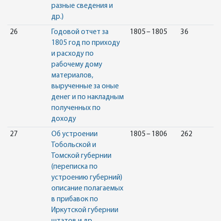
разные сведения и
др.)
26
Годовой отчет за
1805 – 1805
36
1805 год по приходу
и расходу по
рабочему дому
материалов,
вырученные за оные
денег и по накладным
полученных по
доходу
27
Об устроении
1805 – 1806
262
Тобольской и
Томской губернии
(переписка по
устроению губерний)
описание полагаемых
в прибавок по
Иркутской губернии