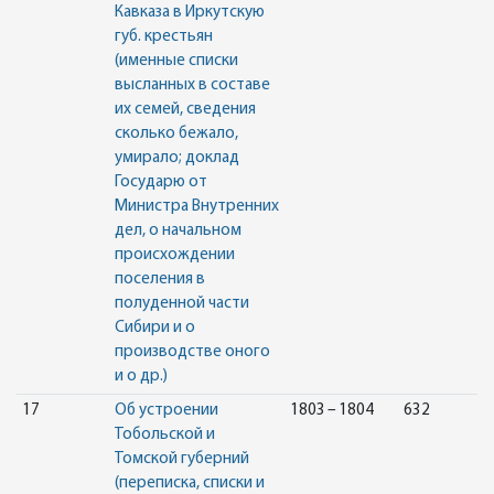
Кавказа в Иркутскую
губ. крестьян
(именные списки
высланных в составе
их семей, сведения
сколько бежало,
умирало; доклад
Государю от
Министра Внутренних
дел, о начальном
происхождении
поселения в
полуденной части
Сибири и о
производстве оного
и о др.)
17
Об устроении
1803 – 1804
632
Тобольской и
Томской губерний
(переписка, списки и