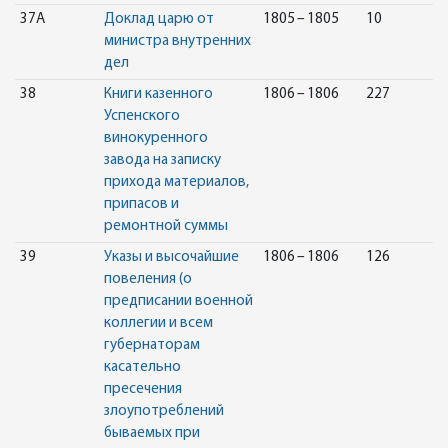
37А
Доклад царю от
1805 – 1805
10
министра внутренних
дел
38
Книги казенного
1806 – 1806
227
Успенского
винокуренного
завода на записку
прихода материалов,
припасов и
ремонтной суммы
39
Указы и высочайшие
1806 – 1806
126
повеления (о
предписании военной
коллегии и всем
губернаторам
касательно
пресечения
злоупотреблений
бываемых при