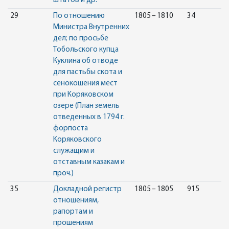
штатов и др.
29
По отношению
1805 – 1810
34
Министра Внутренних
дел; по просьбе
Тобольского купца
Куклина об отводе
для пастьбы скота и
сенокошения мест
при Коряковском
озере (План земель
отведенных в 1794 г.
форпоста
Коряковского
служащим и
отставным казакам и
проч.)
35
Докладной регистр
1805 – 1805
915
отношениям,
рапортам и
прошениям