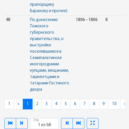
прапорщику
Баранову и прочее)
48
По донесению
1806 – 1806
8
Томского
губернского
правительства, о
выстройке
поселившимся в
Семипалатинске
иногородними
купцами, мещанами,
ташкентцами и
татарами Гостиного
двора
Previous
N
1
«
1
2
3
4
5
6
7
8
9
10
»
Стр.