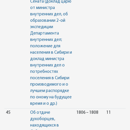
Сената (доклад царю
от министра
внутренних дел, об
образовании 2-ой
экспедиции
Департамента
внутренних дел;
положение для
населения в Сибири и
доклад министра
внутренних дел о
потребностях
поселения в Сибири
производимого и о
лучшем распорядке
по оному на будущее
время и о др.)
45
Об отдаче
1806 – 1808
11
духоборцев,
находящихся в