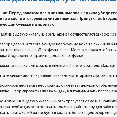
ние! Перед заказом дел в читальные залы архива убедитес
ете в соответствующий читальный зал. Пропуск необходим
вующий бумажный пропуск.
дел на выдачу в читальные залы архива осуществляется через
Кат
 отбора дел из Каталога фондов необходимо войти в личный каб
при нажатии на значок «Портфель» слева. Можно сначала отобрать 
адки «Подборки» отправить дела в «Портфель».
акомиться с заказами можно в личном кабинете в разделе «Заказы» 
атите внимание, что в разные читальные залы архива оформляются
 формирования заказа необходимо отметить галочкой отобранные 
 ниже «Сформировать заказ на выдачу в читальный зал», после наж
овом окне «На выдачу в читальный зал» требуется отметить галочк
е
), при необходимости оставить комментарий к заказу для работни
вить заказ». Если Вам требуется заказать более 5 дел, оформите дв