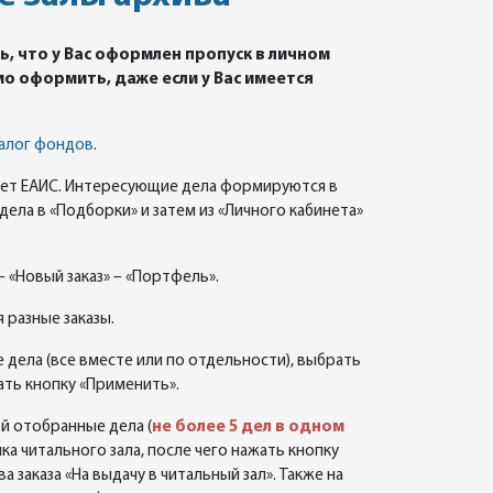
ь, что у Вас оформлен пропуск в личном
о оформить, даже если у Вас имеется
алог фондов
.
инет ЕАИС. Интересующие дела формируются в
дела в «Подборки» и затем из «Личного кабинета»
– «Новый заказ» – «Портфель».
 разные заказы.
дела (все вместе или по отдельности), выбрать
ать кнопку «Применить».
ой отобранные дела (
не более 5 дел в одном
ка читального зала, после чего нажать кнопку
а заказа «На выдачу в читальный зал». Также на