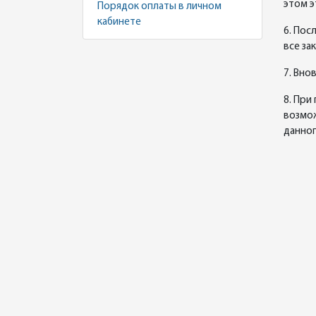
этом э
Порядок оплаты в личном
кабинете
6. Пос
все за
7. Вно
8. При
возмож
данног