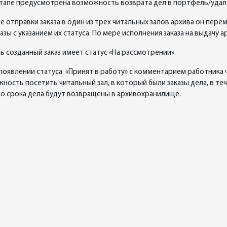
тапе предусмотрена возможность возврата дел в портфель/удал
ле отправки заказа в один из трех читальных залов архива он пере
казы с указанием их статуса. По мере исполнения заказа на выдачу 
вь созданный заказ имеет статус «На рассмотрении».
 появлении статуса «Принят в работу» с комментарием работника 
ность посетить читальный зал, в который были заказы дела, в те
о срока дела будут возвращены в архивохранилище.