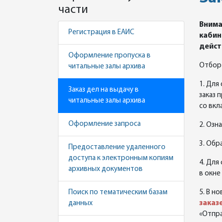
части
Внима
Регистрация в ЕАИС
кабин
дейст
Оформление пропуска в
Отбор 
читальные залы архива
1. Для
Заказ дел на выдачу в
заказ 
читальные залы архива
со вкл
Оформление запроса
2. Озн
3. Обр
Предоставление удаленного
доступа к электронным копиям
4. Для
архивных документов
в окне
Поиск по тематическим базам
5. В н
данных
заказ
«Отпра