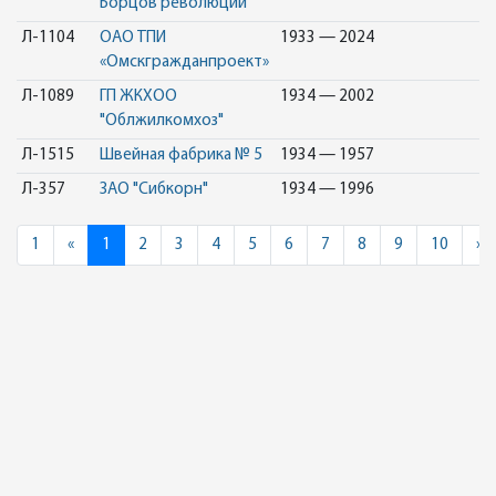
Борцов революции"
Л-1104
ОАО ТПИ
1933 — 2024
«Омскгражданпроект»
Л-1089
ГП ЖКХОО
1934 — 2002
"Облжилкомхоз"
Л-1515
Швейная фабрика № 5
1934 — 1957
Л-357
ЗАО "Сибкорн"
1934 — 1996
Previous
N
1
«
1
2
3
4
5
6
7
8
9
10
»