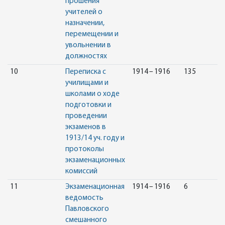
прошения
учителей о
назначении,
перемещении и
увольнении в
должностях
10
Переписка с
1914 – 1916
135
училищами и
школами о ходе
подготовки и
проведении
экзаменов в
1913/14 уч. году и
протоколы
экзаменационных
комиссий
11
Экзаменационная
1914 – 1916
6
ведомость
Павловского
смешанного