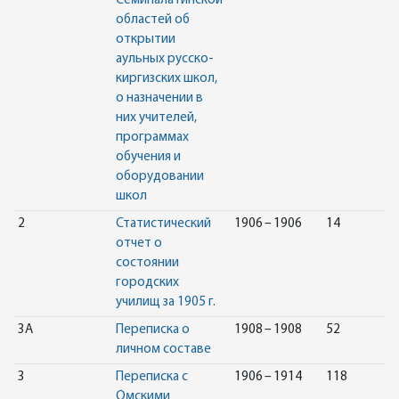
Семипалатинской
областей об
открытии
аульных русско-
киргизских школ,
о назначении в
них учителей,
программах
обучения и
оборудовании
школ
2
Статистический
1906 – 1906
14
отчет о
состоянии
городских
училищ за 1905 г.
3А
Переписка о
1908 – 1908
52
личном составе
3
Переписка с
1906 – 1914
118
Омскими