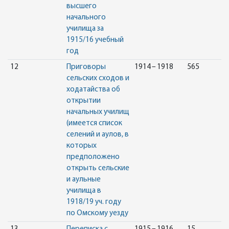
высшего
начального
училища за
1915/16 учебный
год
12
Приговоры
1914 – 1918
565
сельских сходов и
ходатайства об
открытии
начальных училищ
(имеется список
селений и аулов, в
которых
предположено
открыть сельские
и аульные
училища в
1918/19 уч. году
по Омскому уезду