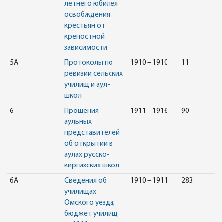
летнего юбилея
освобждения
крестьян от
крепостной
зависимости
5А
Протоколы по
1910 – 1910
11
ревизии сельских
училищ и аул-
школ
6
Прошения
1911 – 1916
90
аульных
представителей
об открытии в
аулах русско-
киргизских школ
6А
Сведения об
1910 – 1911
283
училищах
Омского уезда;
бюджет училищ