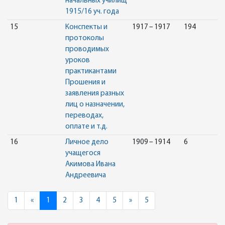
начальных училищ
1915/16 уч. года
15
Конспекты и
1917 – 1917
194
протоколы
проводимых
уроков
практикантами
Прошения и
заявления разных
лиц о назначении,
переводах,
оплате и т.д.
16
Личное дело
1909 – 1914
6
учащегося
Акимова Ивана
Андреевича
Previous
Next
1
«
1
2
3
4
5
»
5