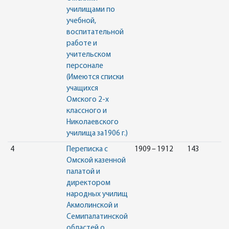
училищами по
учебной,
воспитательной
работе и
учительском
персонале
(Имеются списки
учащихся
Омского 2-х
классного и
Николаевского
училища за1906 г.)
4
Переписка с
1909 – 1912
143
Омской казенной
палатой и
директором
народных училищ
Акмолинской и
Семипалатинской
областей о