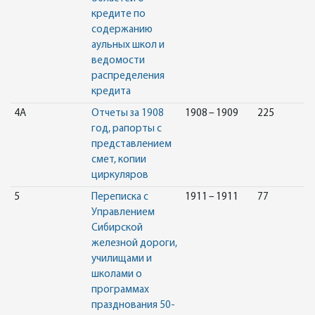
кредите по
содержанию
аульных школ и
ведомости
распределения
кредита
4А
Отчеты за 1908
1908 – 1909
225
год, рапорты с
представлением
смет, копии
циркуляров
5
Переписка с
1911 – 1911
77
Управлением
Сибирской
железной дороги,
училищами и
школами о
программах
празднования 50-