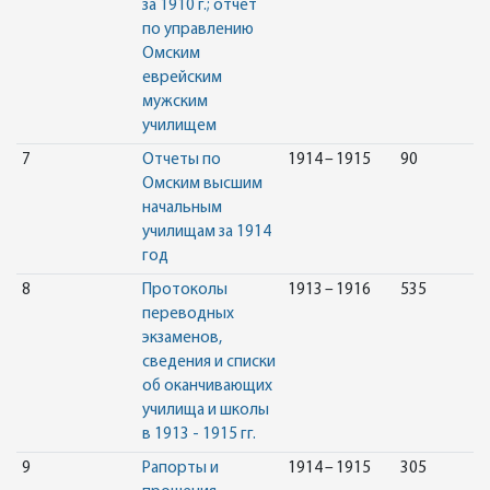
за 1910 г.; отчет
по управлению
Омским
еврейским
мужским
училищем
7
Отчеты по
1914 – 1915
90
Омским высшим
начальным
училищам за 1914
год
8
Протоколы
1913 – 1916
535
переводных
экзаменов,
сведения и списки
об оканчивающих
училища и школы
в 1913 - 1915 гг.
9
Рапорты и
1914 – 1915
305