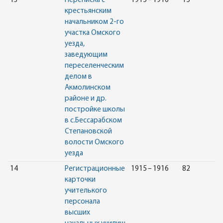
13
Переписка с
1915 – 1916
15
крестьянским
начальником 2-го
участка Омского
уезда,
заведующим
переселенческим
делом в
Акмолинском
районе и др.
постройке школы
в с.Бессарабском
Степановской
волости Омского
уезда
14
Регистрационные
1915 – 1916
82
карточки
учителького
персонала
высших