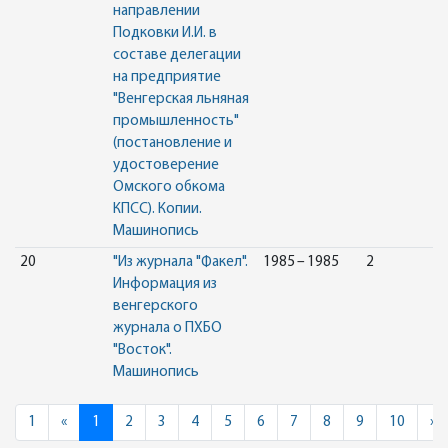
направлении
Подковки И.И. в
составе делегации
на предприятие
"Венгерская льняная
промышленность"
(постановление и
удостоверение
Омского обкома
КПСС). Копии.
Машинопись
20
"Из журнала "Факел".
1985 – 1985
2
Информация из
венгерского
журнала о ПХБО
"Восток".
Машинопись
Previous
N
1
«
1
2
3
4
5
6
7
8
9
10
»