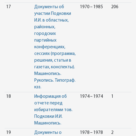
17
Документы об
1970 – 1985
206
участии Подковки
И.И. в областных,
районных,
городских
партийных
конференциях,
сессиях (программа,
решения, статьи в
газетах, конспекты).
Машинопись.
Рукопись. Типограф.
кэз.
18
Информация об
1974 – 1974
1
отчете перед
избирателями тов.
Подковки И.И.
Машинопись.
19
Документы о
1978 – 1978
2