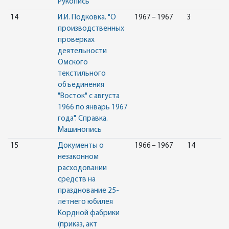
Рукопись
14
И.И. Подковка. "О
1967 – 1967
3
производственных
проверках
деятельности
Омского
текстильного
объединения
"Восток" с августа
1966 по январь 1967
года". Справка.
Машинопись
15
Документы о
1966 – 1967
14
незаконном
расходовании
средств на
празднование 25-
летнего юбилея
Кордной фабрики
(приказ, акт