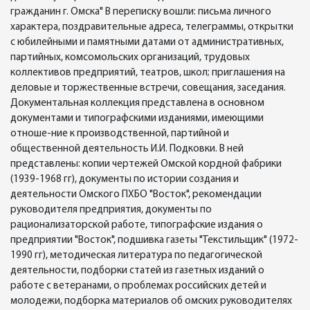
гражданин г. Омска" В переписку вошли: письма личного
характера, поздравительные адреса, телеграммы, открытки
с юбилейными и памятными датами от административных,
партийных, комсомольских организаций, трудовых
коллективов предприятий, театров, школ; приглашения на
деловые и торжественные встречи, совещания, заседания.
Документальная коллекция представлена в основном
документами и типографскими изданиями, имеющими
отноше-ние к производственной, партийной и
общественной деятельность И.И. Подковки. В ней
представлены: копии чертежей Омской кордной фабрики
(1939-1968 гг), документы по истории создания и
деятельности Омского ПХБО "Восток", рекомендации
руководителя предприятия, документы по
рационализаторской работе, типографские издания о
предприятии "Восток", подшивка газеты "Текстильщик" (1972-
1990 гг), методическая литература по педагогической
деятельности, подборки статей из газетных изданий о
работе с ветеранами, о проблемах российских детей и
молодежи, подборка материалов об омских руководителях