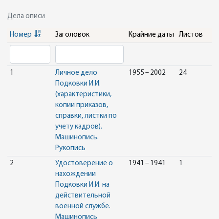
Дела описи
Номер
Заголовок
Крайние даты
Листов
1
Личное дело
1955 – 2002
24
Подковки И.И.
(характеристики,
копии приказов,
справки, листки по
учету кадров).
Машинопись.
Рукопись
2
Удостоверение о
1941 – 1941
1
нахождении
Подковки И.И. на
действительной
военной службе.
Машинопись