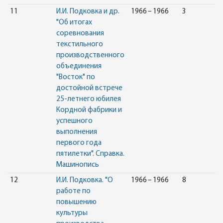
11
И.И. Подковка и др.
1966 – 1966
3
"Об итогах
соревнования
текстильного
производственного
объединения
"Восток" по
достойной встрече
25-летнего юбилея
Кордной фабрики и
успешного
выполнения
первого года
пятилетки". Справка.
Машинопись
12
И.И. Подковка. "О
1966 – 1966
8
работе по
повышению
культуры