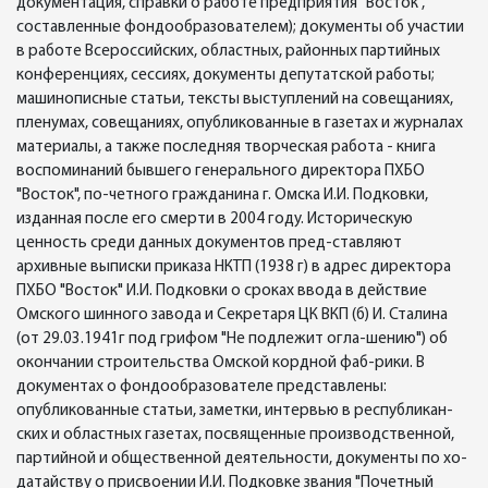
документация, справки о работе предприятия "Восток",
составленные фондообразователем); документы об участии
в работе Всероссийских, областных, районных партийных
конференциях, сессиях, документы депутатской работы;
машинописные статьи, тексты выступлений на совещаниях,
пленумах, совещаниях, опубликованные в газетах и журналах
материалы, а также последняя творческая работа - книга
воспоминаний бывшего генерального директора ПХБО
"Восток", по-четного гражданина г. Омска И.И. Подковки,
изданная после его смерти в 2004 году. Историческую
ценность среди данных документов пред-ставляют
архивные выписки приказа НКТП (1938 г) в адрес директора
ПХБО "Восток" И.И. Подковки о сроках ввода в действие
Омского шинного завода и Секретаря ЦК ВКП (б) И. Сталина
(от 29.03.1941г под грифом "Не подлежит огла-шению") об
окончании строительства Омской кордной фаб-рики. В
документах о фондообразователе представлены:
опубликованные статьи, заметки, интервью в республикан-
ских и областных газетах, посвященные производственной,
партийной и общественной деятельности, документы по хо-
датайству о присвоении И.И. Подковке звания "Почетный