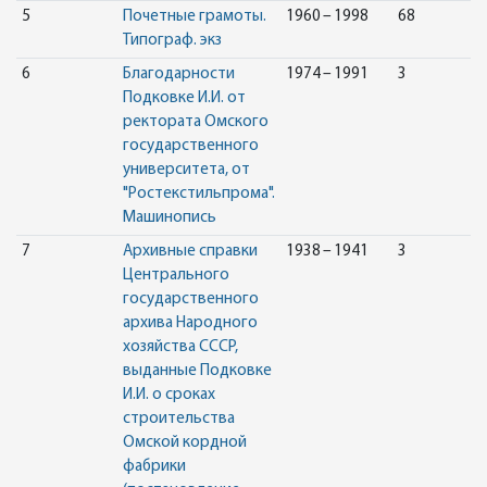
5
Почетные грамоты.
1960 – 1998
68
Типограф. экз
6
Благодарности
1974 – 1991
3
Подковке И.И. от
ректората Омского
государственного
университета, от
"Ростекстильпрома".
Машинопись
7
Архивные справки
1938 – 1941
3
Центрального
государственного
архива Народного
хозяйства СССР,
выданные Подковке
И.И. о сроках
строительства
Омской кордной
фабрики