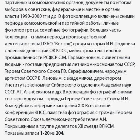
партийных и комсомольских органов, документы по итогам
выборов в советские, федеральные и местные органы
власти 1990-2000 гг и др. В фотоколлекцию включены снимки
периода комсомольской и партийной работы, личные
фотопортреты, семейные фотографии. Большая часть
коллекции - снимки периода производственной
деятельности на ПХБО "Восток", среди которых И.И. Подковка
с членами делегаций ОК КПСС, министром текстильной
промышленности РСФСР С.М. Парамо-новым, с известными
людьми - гостями предприятия летчиком-космонавтом СССР,
Героем Советского Союза Г.В. Серафимовичем, народным
артистом СССР В. Лановым, с академиком, директором
Института экономики Сибирского отделения Академии наук
СССР А.Г. Аганбекяном и др. В коллекции фотографий снимки
со старым другом - трижды Героем Советского Союза И.Н.
Кожедубом в перерыве заседания ХIX Всесоюзной
конференции КПСС, памятная фотография с трижды Героем
Советского Союза, летчиком-истребителем А.И.
Покрышкиным в группе делегатов XII съезда ВЛКСМ.
Показаны записи
1-20
из
204
.