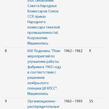
(постановление
Совета Народных
Комиссаров Союза
ССР, приказ
Народного
комиссара тяжелой
промышленности).
Ксерокопии.
Машинопись
8
И.И. Подковка. "План
1962 – 1962
9
мероприятий по
улучшению работы
фабрики в 1963 году
в соответствии с
решением
ноябрьского
пленума ЦК КПСС".
Машинопись
9
Организационно-
1963 – 1995
55
распорядительные