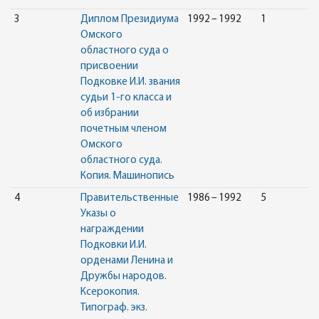
3
Диплом Президиума
1992 – 1992
1
Омского
областного суда о
присвоении
Подковке И.И. звания
судьи 1-го класса и
об избрании
почетным членом
Омского
областного суда.
Копия. Машинопись
4
Правительственные
1986 – 1992
5
Указы о
награждении
Подковки И.И.
орденами Ленина и
Дружбы народов.
Ксерокопия.
Типограф. экз.