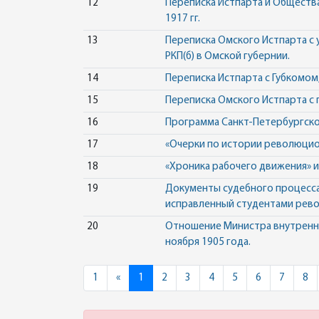
12
Переписка Истпарта и Обществ
1917 гг.
13
Переписка Омского Истпарта с 
РКП(б) в Омской губернии.
14
Переписка Истпарта с Губкомом
15
Переписка Омского Истпарта с
16
Программа Санкт-Петербургско
17
«Очерки по истории революцион
18
«Хроника рабочего движения» и 
19
Документы судебного процесса 
исправленный студентами рев
20
Отношение Министра внутренних
ноября 1905 года.
Previous
1
«
1
2
3
4
5
6
7
8