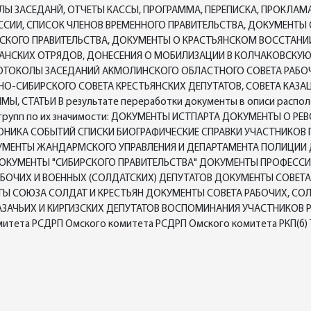
ЛЫ ЗАСЕДАНЙ, ОТЧЕТЫ КАССЫ, ПРОГРАММА, ПЕРЕПИСКА, ПРОКЛА
ОССИИ, СПИСОК ЧЛЕНОВ ВРЕМЕННОГО ПРАВИТЕЛЬСТВА, ДОКУМЕНТ
ОГО ПРАВИТЕЛЬСТВА, ДОКУМЕНТЫ О КРАСТЬЯНСКОМ ВОССТАНИИ 
АНСКИХ ОТРЯДОВ, ДОНЕСЕНИЯ О МОБИЛИЗАЦИИ В КОЛЧАКОВСКУ
РОТОКОЛЫ ЗАСЕДАНИЙ АКМОЛИНСКОГО ОБЛАСТНОГО СОВЕТА РАБО
-СИБИРСКОГО СОВЕТА КРЕСТЬЯНСКИХ ДЕПУТАТОВ, СОВЕТА КАЗАЦК
Ы, СТАТЬИ В результате переработки документы в описи распо
лах групп по их значимости: ДОКУМЕНТЫ ИСТПАРТА ДОКУМЕНТЫ 
ХРОНИКА СОБЫТИЙ СПИСКИ БИОГРАФИЧЕСКИЕ СПРАВКИ УЧАСТНИКОВ
ОКУМЕНТЫ ЖАНДАРМСКОГО УПРАВЛЕНИЯ И ДЕПАРТАМЕНТА ПОЛИЦИ
ОКУМЕНТЫ "СИБИРСКОГО ПРАВИТЕЛЬСТВА" ДОКУМЕНТЫ ПРОФЕС
БОЧИХ И ВОЕННЫХ (СОЛДАТСКИХ) ДЕПУТАТОВ ДОКУМЕНТЫ СОВЕТА
ТЫ СОЮЗА СОЛДАТ И КРЕСТЬЯН ДОКУМЕНТЫ СОВЕТА РАБОЧИХ, СОЛ
КАЗАЧЬИХ И КИРГИЗСКИХ ДЕПУТАТОВ ВОСПОМИНАНИЯ УЧАСТНИКОВ
тета РСДРП Омского комитета РСДРП Омского комитета РКП(б)