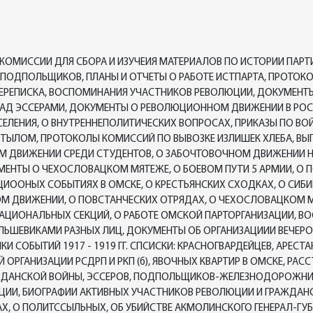
ОМИССИИ ДЛЯ СБОРА И ИЗУЧЕИЯ МАТЕРИАЛОВ ПО ИСТОРИИ ПАРТ
ПОДПОЛЬЩИКОВ, ПЛАНЫ И ОТЧЕТЫ О РАБОТЕ ИСТПАРТА, ПРОТОКО
ПЕРЕПИСКА, ВОСПОМИНАНИЯ УЧАСТНИКОВ РЕВОЛЮЦИИ, ДОКУМЕНТ
НАД ЭССЕРАМИ, ДОКУМЕНТЫ О РЕВОЛЮЦИОННОМ ДВИЖЕНИИ В РОС
СЕЛЕНИЯ, О ВНУТРЕННЕПОЛИТИЧЕСКИХ ВОПРОСАХ, ПРИКАЗЫ ПО ВО
ТЫЛОМ, ПРОТОКОЛЫ КОМИССИЙ ПО ВЫВОЗКЕ ИЗЛИШЕК ХЛЕБА, ВЫПИС
НОМ ДВИЖЕНИИ СРЕДИ СТУДЕНТОВ, О ЗАБОЧТОВОЧНОМ ДВИЖЕНИИ 
НТЫ О ЧЕХОСЛОВАЦКОМ МЯТЕЖЕ, О БОЕВОМ ПУТИ 5 АРМИИ, О ПОЛО
ИООНЫХ СОБЫТИЯХ В ОМСКЕ, О КРЕСТЬЯНСКИХ СХОДКАХ, О СИБ
КОМ ДВИЖЕНИИ, О ПОВСТАНЧЕСКИХ ОТРЯДАХ, О ЧЕХОСЛОВАЦКОМ 
НАЦИОНАЛЬНЫХ СЕКЦИЙ, О РАБОТЕ ОМСКОЙ ПАРТОРГАНИЗАЦИИ, 
БОЛЬШЕВИКАМИ РАЗНЫХ ЛИЦ, ДОКУМЕНТЫ ОБ ОРГАНИЗАЦИИИ ВЕЧ
НИКИ СОБЫТИЙ 1917 - 1919 ГГ. СПСИСКИ: КРАСНОГВАРДЕЙЦЕВ, АРЕ
РГАНИЗАЦИИ РСДРП И РКП (б), ЯВОЧНЫХ КВАРТИР В ОМСКЕ, РАССТ
ЖДАНСКОЙ ВОЙНЫ, ЭССЕРОВ, ПОДПОЛЬЩИКОВ-ЖЕЛЕЗНОДОРОЖНИК
АЦИИ, БИОГРАФИИ АКТИВНЫХ УЧАСТНИКОВ РЕВОЛЮЦИИ И ГРАЖДА
АХ, О ПОЛИТССЫЛЬНЫХ, ОБ УБИЙСТВЕ АКМОЛИНСКОГО ГЕНЕРАЛ-ГУ