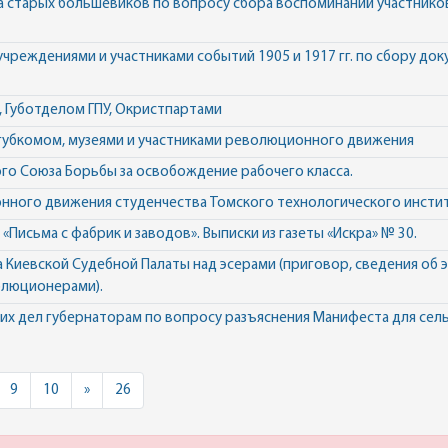
а старых большевиков по вопросу сбора воспоминаний участнико
учреждениями и участниками событий 1905 и 1917 гг. по сбору до
, Губотделом ГПУ, Окристпартами
 губкомом, музеями и участниками революционного движения
го Союза Борьбы за освобождение рабочего класса.
ного движения студенчества Томского технологического институ
«Письма с фабрик и заводов». Выписки из газеты «Искра» № 30.
Киевской Судебной Палаты над эсерами (приговор, сведения об 
олюционерами).
 дел губернаторам по вопросу разъяснения Манифеста для сельс
Next
9
10
»
26