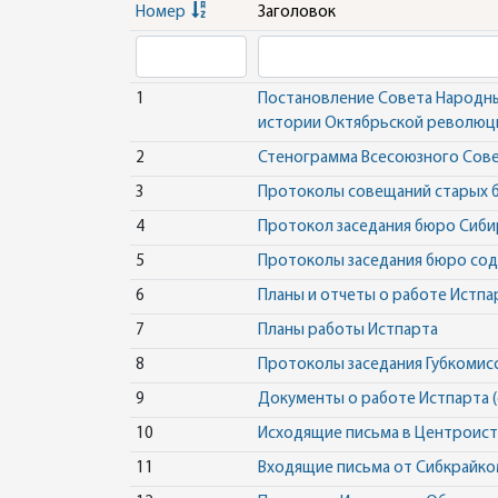
Номер
Заголовок
1
Постановление Совета Народны
истории Октябрьской революции
2
Стенограмма Всесоюзного Сове
3
Протоколы совещаний старых 
4
Протокол заседания бюро Сиби
5
Протоколы заседания бюро сод
6
Планы и отчеты о работе Истпа
7
Планы работы Истпарта
8
Протоколы заседания Губкомисс
9
Документы о работе Истпарта (
10
Исходящие письма в Центроист
11
Входящие письма от Сибкрайко