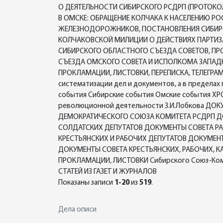
О ДЕЯТЕЛЬНОСТИ СИБИРСКОГО РСДРП (ПРОТОКО
В ОМСКЕ: ОБРАЩЕНИЕ КОЛЧАКА К НАСЕЛЕНИЮ Р
ЖЕЛЕЗНОДОРОЖНИКОВ, ПОСТАНОВЛЕНИЯ СИБИРСК
КОЛЧАКОВСКОЙ МИЛИЦИИ О ДЕЙСТВИЯХ ПАРТИЗ
СИБИРСКОГО ОБЛАСТНОГО СЪЕЗДА СОВЕТОВ, П
СЪЕЗДА ОМСКОГО СОВЕТА И ИСПОЛКОМА ЗАПАДНО
ПРОКЛАМАЦИИ, ЛИСТОВКИ, ПЕРЕПИСКА, ТЕЛЕГРАММ
систематизации дел и документов, а в преде
события Сибирские события Омские события 
революционной деятельности З.И.Лобкова Д
ДЕМОКРАТИЧЕСКОГО СОЮЗА КОМИТЕТА РСДРП Д
СОЛДАТСКИХ ДЕПУТАТОВ ДОКУМЕНТЫ СОВЕТА РА
КРЕСТЬЯНСКИХ И РАБОЧИХ ДЕПУТАТОВ ДОКУМЕН
ДОКУМЕНТЫ СОВЕТА КРЕСТЬЯНСКИХ, РАБОЧИХ, 
ПРОКЛАМАЦИИ, ЛИСТОВКИ Сибирского Союз-Коми
СТАТЕЙ ИЗ ГАЗЕТ И ЖУРНАЛОВ
Показаны записи
1-20
из
519
.
Дела описи