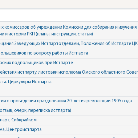
х комиссаров об учреждении Комиссии для собирания и изучения
 и истории РКП (планы, инструкции, статьи)
щания Заведующих Истпартотделами, Положения об Истпарте ЦК 
большевиков по вопросу работы Истпарта
рских подпольщиков при Истпарте
ействия истпарту, листовки исполкома Омского областного Сове
рта. Циркуляры Истпарта.
ии о проведении празднования 20-летия революции 1905 года.
отзыв, очерк, переписка истпарта)
парт, Сибкрайком
ма, Центроистпарта