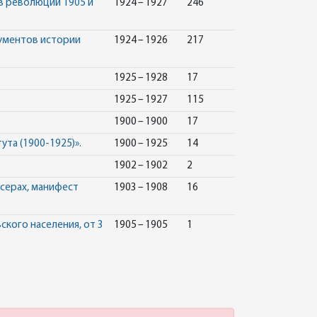
в революций 1905 и
1924 – 1927
246
кументов истории
1924 – 1926
217
1925 – 1928
17
1925 – 1927
115
1900 – 1900
17
та (1900-1925)».
1900 – 1925
14
1902 – 1902
2
эсерах, манифест
1903 – 1908
16
кого населения, от 3
1905 – 1905
1