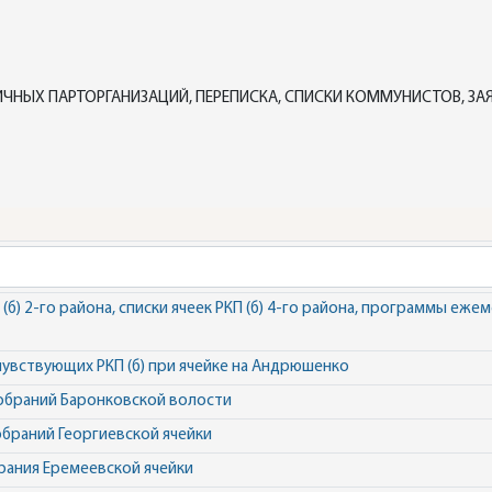
ЧНЫХ ПАРТОРГАНИЗАЦИЙ, ПЕРЕПИСКА, СПИСКИ КОММУНИСТОВ, ЗАЯ
(б) 2-го района, списки ячеек РКП (б) 4-го района, программы еже
увствующих РКП (б) при ячейке на Андрюшенко
обраний Баронковской волости
браний Георгиевской ячейки
ания Еремеевской ячейки