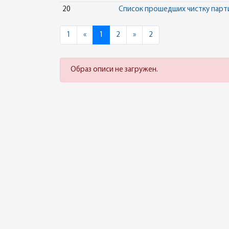
20
Список прошедших чистку парти
Previous
Next
1
«
1
2
»
2
Образ описи не загружен.