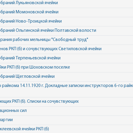
браний Лукьяновской ячейки
обраний Момоновской ячейки
браний Ново-Троицкой ячейки
браний Ольгинской ячейки Полтавской волости
рания рабочих мельницы "Свободный труд"
ов РКП (б) и сочувствующих Светиловской ячейки
браний Терпеньевской ячейки
ки РКП (б) при Шоховском поселке
браний Щегловской ячейки
райкома 14.11.1920 г. Докладные записки инструкторов 6-го райко
щих РКП (б). Списки на сочувствующих
тационных сил
партии
леевской ячейки РКП (б)