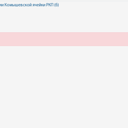
и Комышевской ячейки РКП (б)