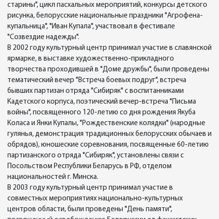
старины", цикл пасхальных мероприятий, конкурсы детского
рисунка, белорусские национальные праздники "Агрофена-
купальница", "Иван Купала", участвовал в фестивале
"Созвездие надежды".
В 2002 году культурный центр принимал участие в славянской
ярмарке, в выставке художественно-прикладного
творчества проходившей в "Доме дружбы", были проведены
тематический вечер "Встреча боевых подруг", встреча
бывших партизан отряда "Сибиряк" с воспитанниками
Кадетского корпуса, поэтический вечер-встреча "Письма
войны", посвященного 120-летию со дня рождения Якуба
Коласа и Янки Купалы, "Рождественские колядки" (народные
гулянья, демонстрация традиционных белорусских обычаев и
обрядов), юношеские соревнования, посвященные 60-летию
партизанского отряда "Сибиряк", установлены связи с
Посольством Республики Беларусь в РФ, отделом
национальностей г. Минска.
В 2003 году культурный центр принимал участие в
совместных мероприятиях национально-культурных
центров области, были проведены "День памяти",