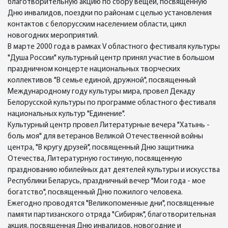
благотворительную акцию по сбору вещей, посвященную
Дню инвалидов, поездки по районам с целью установления
контактов с белорусским населением области, цикл
новогодних мероприятий.
В марте 2000 года в рамках V областного фестиваля культуры
"Душа России" культурный центр принял участие в большом
праздничном концерте национальных творческих
коллективов "В семье единой, дружной", посвященный
Международному году культуры мира, провел Декаду
Белорусской культуры по программе областного фестиваля
национальных культур "Единение".
Культурный центр провел Литературные вечера "Хатынь -
боль моя" для ветеранов Великой Отечественной войны
центра, "В кругу друзей", посвященный Дню защитника
Отечества, Литературную гостиную, посвященную
празднованию юбилейных дат деятелей культуры и искусства
Республики Беларусь, праздничный вечер "Мои года - мое
богатство", посвященный Дню пожилого человека.
Ежегодно проводятся "Великопоменные дни", посвященные
памяти партизанского отряда "Сибиряк", благотворительная
акция, посвященная Дню инвалидов, новогодние и