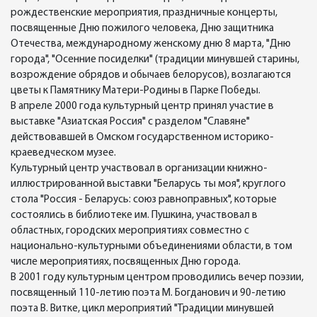
рождественские мероприятия, праздничные концерты,
посвященные Дню пожилого человека, Дню защитника
Отечества, международному женскому дню 8 марта, "Дню
города", "Осенние посиделки" (традиции минувшей старины,
возрождение обрядов и обычаев белорусов), возлагаются
цветы к Памятнику Матери-Родины в Парке Победы.
В апреле 2000 года культурный центр принял участие в
выставке "Азиатская Россия" с разделом "Славяне"
действовавшей в Омском государственном историко-
краеведческом музее.
Культурный центр участвовал в организации книжно-
иллюстрированной выставки "Беларусь ты моя", круглого
стола "Россия - Беларусь: союз равноправных", которые
состоялись в библиотеке им. Пушкина, участвовал в
областных, городских мероприятиях совместно с
национально-культурными объединениями области, в том
числе мероприятиях, посвященных Дню города.
В 2001 году культурным центром проводились вечер поэзии,
посвященный 110-летию поэта М. Богданович и 90-летию
поэта В. Витке, цикл мероприятий "Традиции минувшей