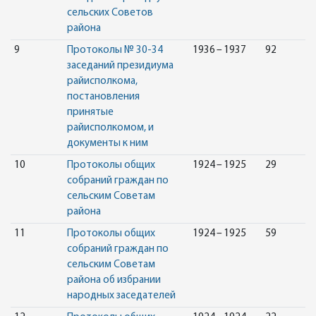
сельских Советов
района
9
Протоколы № 30-34
1936 – 1937
92
заседаний президиума
райисполкома,
постановления
принятые
райисполкомом, и
документы к ним
10
Протоколы общих
1924 – 1925
29
собраний граждан по
сельским Советам
района
11
Протоколы общих
1924 – 1925
59
собраний граждан по
сельским Советам
района об избрании
народных заседателей