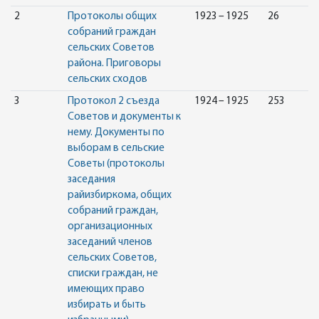
2
Протоколы общих
1923 – 1925
26
собраний граждан
сельских Советов
района. Приговоры
сельских сходов
3
Протокол 2 съезда
1924 – 1925
253
Советов и документы к
нему. Документы по
выборам в сельские
Советы (протоколы
заседания
райизбиркома, общих
собраний граждан,
организационных
заседаний членов
сельских Советов,
списки граждан, не
имеющих право
избирать и быть