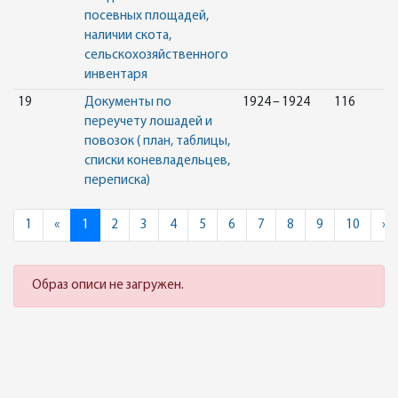
посевных площадей,
наличии скота,
сельскохозяйственного
инвентаря
19
Документы по
1924 – 1924
116
переучету лошадей и
повозок ( план, таблицы,
списки коневладельцев,
переписка)
Previous
N
1
«
1
2
3
4
5
6
7
8
9
10
»
Образ описи не загружен.