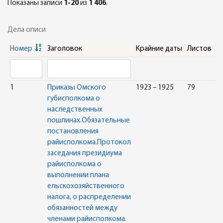
Показаны записи
1-20
из
1 406
.
Дела описи
Номер
Заголовок
Крайние даты
Листов
1
Приказы Омского
1923 – 1925
79
губисполкома о
наследственных
пошлинах.Обязательные
постановления
райисполкома.Протокол
заседания президиума
райисполкома о
выполнении плана
ельскохозяйственного
налога, о распределении
обязанностей между
членами райисполкома.