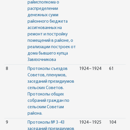
райисполкома о
распределении
денежных сумм
районного бюджета
ассигнованных на
ремонт и постройку
помещений в районе, о
реализации построек от
дома бывшего купца
Завязочникова
8
Протоколы съездов
1924 – 1924
61
Советов, пленумов,
заседаний президиумов
сельских Советов.
Протоколы общих
собраний граждан по
сельским Советам
района.
9
Протоколы № 3-43
1924 – 1925
104
заседаний президиумов