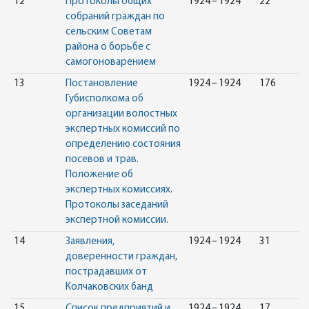
12
Протоколы общих
1924 – 1924
22
собраний граждан по
сельским Советам
района о борьбе с
самогоноварением
13
Постановление
1924 – 1924
176
Губисполкома об
организации волостных
экспертных комиссий по
определению состояния
посевов и трав.
Положение об
экспертных комиссиях.
Протоколы заседаний
экспертной комиссии.
14
Заявления,
1924 – 1924
31
доверенности граждан,
пострадавших от
Колчаковских банд
15
Список предприятий и
1924 – 1924
17