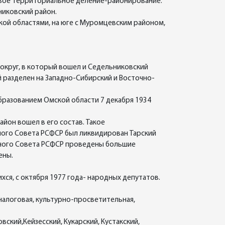
 новое территориальное деление-районирование.
ьниковский район.
кой областями, на юге с Муромцевским районом,
ий округ, в который вошел и Седельниковский
й разделен на Западно-Сибирский и Восточно-
 образованием Омской области 7 декабря 1934
йон вошел в его состав. Такое
ного Совета РСФСР был ликвидирован Тарский
овного Совета РСФСР проведены большие
ены.
хся, с октября 1977 года- народных депутатов.
налоговая, культурно-просветительная,
вский,Кейзесский, Кукарский, Кустакский,