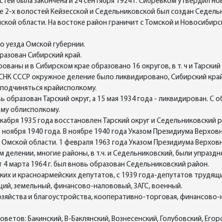
остей была закончена и 24 сентября 1924 г. Сибревком утвердил
базе 2-х волостей Кейзесской и Седельниковской был создан Седел
кой области. На востоке район граничит с Томской и Новосибирс
о уезда Омской губернии.
разован Сибирский край.
рованы и в Сибирском крае образовано 16 округов, в т. ч и Тарск
и СНК СССР окружное деление было ликвидировано, Сибирский кра
 подчиняться крайисполкому.
ь образован Тарский округ, а 15 мая 1934 года - ликвидирован. С
му облисполкому.
кабря 1935 года восстановлен Тарский округ и Седельниковский ра
оября 1940 года. В ноябре 1940 года Указом Президиума Верхов
ве Омской области. 1 февраля 1963 года Указом Президиума Верх
елении, многие районы, в т.ч. и Седельниковский, были упраздн
4 марта 1964 г. был вновь образован Седельниковский район.
ких и красноармейских депутатов, с 1939 года-депутатов трудящи
щий, земельный, финансово-налововый, ЗАГС, военный.
озяйства и благоустройства, кооперативно-торговая, финансово-
ветов: Бакинский, В-Баклянский, Вознесенский, Голубовский, Егоро