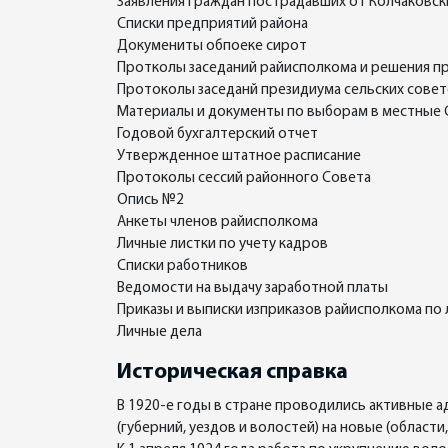
Заявления граждан пострадавших от Колчаковск
Списки предприятий района
Докумениты обпоеке сирот
Протколы заседаний райисполкома и решения 
Протоколы заседанй президиума сельских сове
Материалы и документы по выборам в местные
Годовой бухгалтерский отчет
Утвержденное штатное расписание
Протоколы сессий районного Совета
Опись №2
Анкеты членов райисполкома
Личные листки по учету кадров
Списки работников
Ведомости на выдачу заработной платы
Приказы и выписки изприказов райисполкома по 
Личные дела
Историческая справка
В 1920-е годы в стране проводились активные 
(губерний, уездов и волостей) на новые (облас