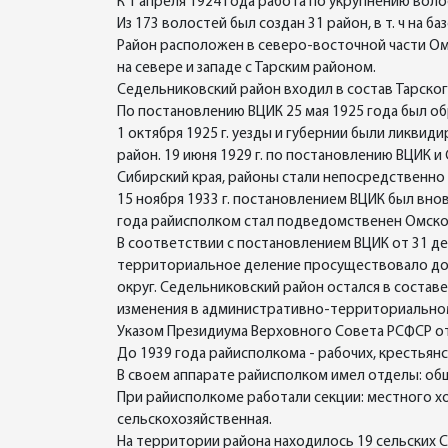
К 1 апреля 1924 года работа по укрупнению вол
Из 173 волостей был создан 31 район, в т. ч на 
Район расположен в северо-восточной части Омс
на севере и западе с Тарским районом.
Седельниковский район входил в состав Тарског
По постановлению ВЦИК 25 мая 1925 года был об
1 октября 1925 г. уезды и губернии были ликвиди
район. 19 июня 1929 г. по постановлению ВЦИК 
Сибирский края, районы стали непосредственно
15 ноября 1933 г. постановлением ВЦИК был внов
года райисполком стал подведомственен Омско
В соответствии с постановлением ВЦИК от 31 де
территориальное деление просуществовало до н
округ. Седельниковский район остался в соста
изменения в административно-территориальном д
Указом Президиума Верховного Совета РСФСР от 
До 1939 года райисполкома - рабочих, крестьянс
В своем аппарате райисполком имел отделы: об
При райисполкоме работали секции: местного х
сельскохозяйственная.
На территории района находилось 19 сельских Со