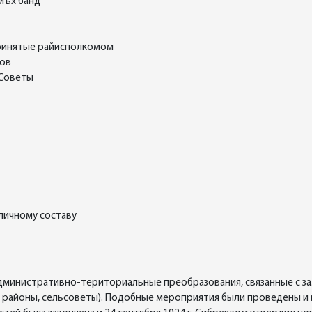
иъх банд
принятые райисполкомом
тов
 Советы
личному составу
административно-териториальные преобразования, связанные с 
ти, районы, сельсоветы). Подобные мероприятия были проведены и 