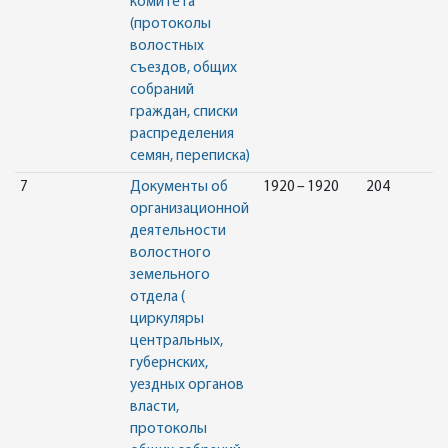
комитета
(протоколы
волостных
съездов, общих
собраний
граждан, списки
распределения
семян, переписка)
7
Документы об
1920 – 1920
204
организационной
деятельности
волостного
земельного
отдела (
циркуляры
центральных,
губернских,
уездных органов
власти,
протоколы