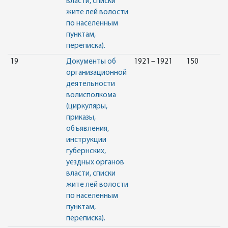
власти, списки
жите лей волости
по населенным
пунктам,
переписка).
19
Документы об
1921 – 1921
150
организационной
деятельности
волисполкома
(циркуляры,
приказы,
объявления,
инструкции
губернских,
уездных органов
власти, списки
жите лей волости
по населенным
пунктам,
переписка).