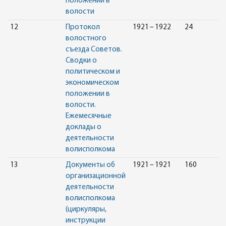
положении в
волости
12
Протокол
1921 – 1922
24
волостного
съезда Советов.
Сводки о
политическом и
экономическом
положении в
волости.
Ежемесячные
доклады о
деятельности
волисполкома
13
Документы об
1921 – 1921
160
организационной
деятельности
волисполкома
(циркуляры,
инструкции