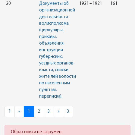
20
Документы об
1921 – 1921
161
организационной
деятельности
волисполкома
(циркуляры,
приказы,
объявления,
инструкции
губернских,
уездных органов
власти, списки
жите лей волости
по населенным
пунктам,
переписка).
Previous
Next
1
«
1
2
3
»
3
Образ описи не загружен.