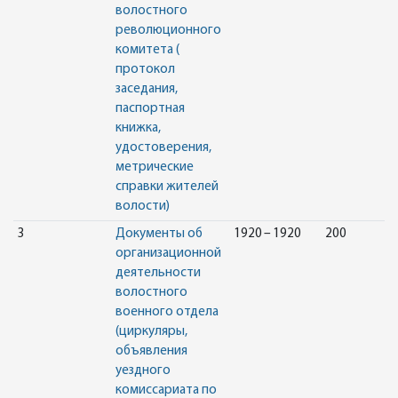
волостного
революционного
комитета (
протокол
заседания,
паспортная
книжка,
удостоверения,
метрические
справки жителей
волости)
3
Документы об
1920 – 1920
200
организационной
деятельности
волостного
военного отдела
(циркуляры,
объявления
уездного
комиссариата по