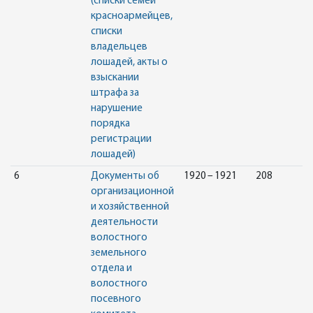
(списки семей
красноармейцев,
списки
владельцев
лошадей, акты о
взыскании
штрафа за
нарушение
порядка
регистрации
лошадей)
6
Документы об
1920 – 1921
208
организационной
и хозяйственной
деятельности
волостного
земельного
отдела и
волостного
посевного