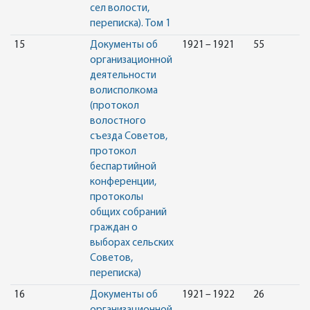
сел волости,
переписка). Том 1
15
Документы об
1921 – 1921
55
организационной
деятельности
волисполкома
(протокол
волостного
съезда Советов,
протокол
беспартийной
конференции,
протоколы
общих собраний
граждан о
выборах сельских
Советов,
переписка)
16
Документы об
1921 – 1922
26