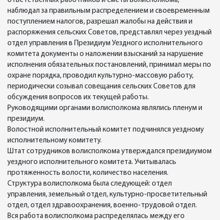
ответственных работников и сметы волисполкома,
наблюдал за правильным распределением и своевременным
поступлением налогов, разрешал жалобы на действия и
распоряжения сельских Советов, представлял через уездный
отдел управления в Президиум Уездного исполнительного
комитета документы о наложении взысканий за нарушение
исполнения обязательных постановлений, принимал меры по
охране порядка, проводил культурно-массовую работу,
периодически созывал совещания сельских Советов для
обсуждения вопросов их текущей работы.
Руководящими органами волисполкома являлись пленум и
президиум.
Волостной исполнительный комитет подчинялся уездному
исполнительному комитету.
Штат сотрудников волисполкома утверждался президиумом
уездного исполнительного комитета. Учитывалась
протяженность волости, количество населения.
Структура волисполкома была следующей: отдел
управления, земельный отдел, культурно-просветительный
отдел, отдел здравоохранения, военно-трудовой отдел.
Вся работа волисполкома распределялась между его