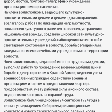
дорог, мостов, почтово-телеграфных учреждений,
организация помощи населению.
На члена волисполкома, ведающего культурно-
просветительными делами и делами здравоохранения,
возлагалось работа по ликвидации неграмотности,
повышению культурного развития населения, устранению
национальной вражды, созданию широкой сети культурно-
просветительных учреждений, наблюдению за чистотой и
санитарным состоянием в волости, борьба с эпидемиями,
заведывание всеми лечебными учреждениями на территории
волости.
Член волисполкома, ведающий военно-трудовыми делами,
выполнял работу по проведению военных мобилизаций и
борьбе с дезертирством в Красной Армии, ведению учета
военнообязанных граждан, содействию военным
организациям и частям в предоставлении квартир,
продовольствия, учету рабочей силы и конного состава,
осуществлял контроль за охраной труда.
Волисполком был ликвидирован 24 сентября 1924 года в
связи с утверждением Сибирским революционным
комитетом нового территориального деления, когда