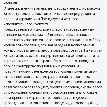
членами.
Отдел управления возглавлял председатель волисполкома.
За работу волисполкома он отчитывался перед уездным
отделом управления и Президиумом уездного
исполнительного комитета.
Председатель волисполкома следил за своевременным
исполнением распоряжений вышестоящих органов и
волостного исполнительного комитета, согласовал работу
членов волисполкома, созывал заседания волисполкома,
контролировал деятельность сельских Советов. На него так
же возлагалась работа по укреплению советской власти на
территории волости, охрана общественного порядка и
борьба с контрреволюционными и уголовными
преступлениями, с незаконной торговлей, принятие мер к
взысканию налогов, выдача разрешений на торговлю.
На члена волисполкома, ведающего земельными вопросами,
возлагалась работа по учету урожая и посевов, охране лесов
от расхищения, содействие государственным заготовкам
леса, принятию мер к благоустройству сел и деревень,
проведению электрического освещения, устройству бань,