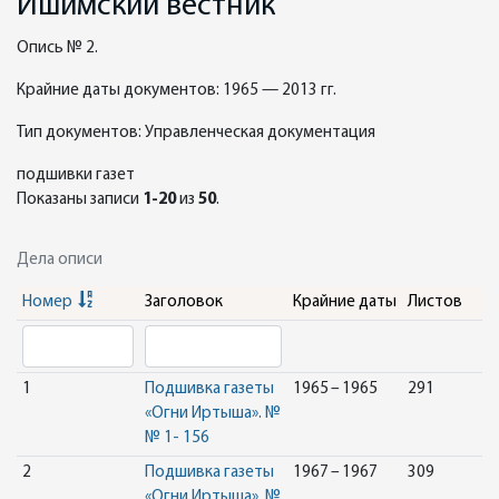
Ишимский вестник"
Опись № 2.
Крайние даты документов: 1965 — 2013 гг.
Тип документов: Управленческая документация
подшивки газет
Показаны записи
1-20
из
50
.
Дела описи
Номер
Заголовок
Крайние даты
Листов
1
Подшивка газеты
1965 – 1965
291
«Огни Иртыша». №
№ 1- 156
2
Подшивка газеты
1967 – 1967
309
«Огни Иртыша». №