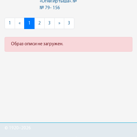
«Огни Иртыша». №
№ 79- 156
Previous
Next
1
«
1
2
3
»
3
Образ описи не загружен.
© 1920–2026