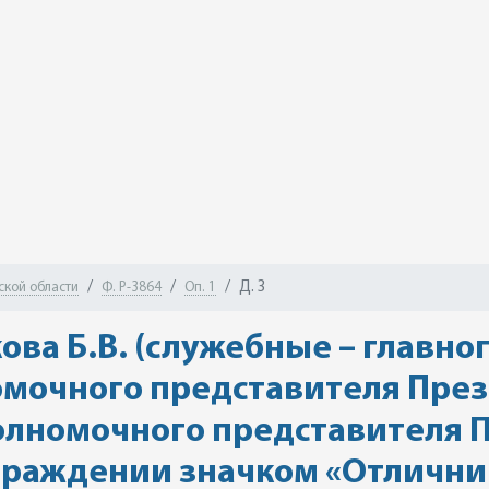
Д. 3
ской области
Ф. Р-3864
Оп. 1
ва Б.В. (служебные – главно
омочного представителя През
полномочного представителя 
аграждении значком «Отлични