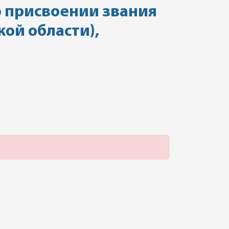
о присвоении звания
ой области),