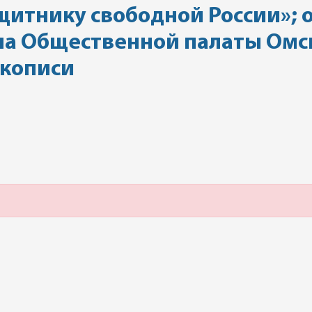
щитнику свободной России»; 
на Общественной палаты Омск
укописи