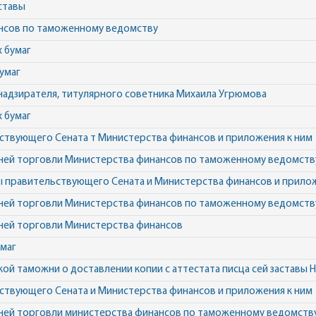
ставы
нсов по таможенному ведомству
 бумаг
умаг
надзирателя, титулярного советника Михаила Угрюмова
 бумаг
ьствующего Сената т Министерства финансов и приложения к ним
ней торговли Министерства финансов по таможенному ведомств
ры правительствующего Сената и Министерства финансов и прило
ней торговли Министерства финансов по таможенному ведомств
ней торговли Министерства финансов
маг
й таможни о доставлении копии с аттестата писца сей заставы 
ьствующего Сената и Министерства финансов и приложения к ним
ней торговли министерства финансов по таможенному ведомств