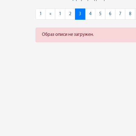
Previous
1
«
1
2
3
4
5
6
7
8
Образ описи не загружен.