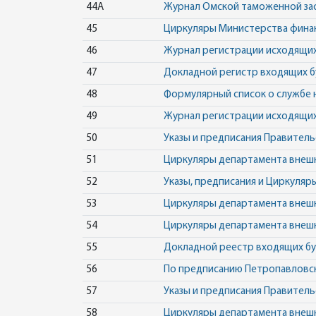
44А
Журнал Омской таможенной за
45
Циркуляры Министерства фина
46
Журнал регистрации исходящих
47
Докладной регистр входящих б
48
Формулярный список о службе 
49
Журнал регистрации исходящих
50
Указы и предписания Правител
51
Циркуляры департамента внеш
52
Указы, предписания и Циркуля
53
Циркуляры департамента внеш
54
Циркуляры департамента внеш
55
Докладной реестр входящих бу
56
По предписанию Петропавловско
57
Указы и предписания Правител
58
Циркуляры департамента внеш