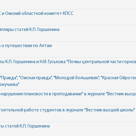
СС и Омский областной комитет КПСС
пляры статей К.П. Горшенина
а о путешествии по Алтаю
 К.П. Горшенина и Н.И. Гуськова "Почвы центральной части горн
 "Правда", "Омская правда", "Молодой большевик", "Красная Ойротия
Докучаева"
в нарушения плановости в преподавании" в журнале "Вестник высш
тоятельной работе студентов в журнале "Вестник высшей школы" №
ы статей К.П. Горшенина