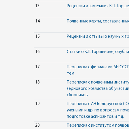
13
Рецензии и замечания К.П. Горш
14
Почвенные карты, составленны
15
Рецензии и отзывы о научных тр
16
Статьи о К.П. Горшенине, опубл
17
Переписка с филиалами АН СССР
тем
18
Переписка с почвенным институ
зернового хозяйства об участи
сборников
19
Переписка с АН Белорусской СС
учеными и др. по вопросам почв
подготовке аспирантов и т.д.
20
Переписка с институтом почвов