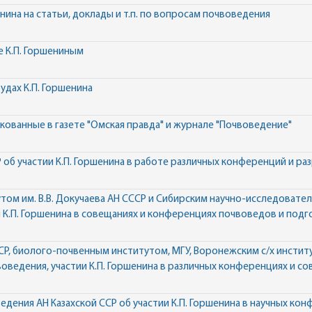
енина на статьи, доклады и т.п. по вопросам почвоведения
е К.П. Горшениным
удах К.П. Горшенина
икованные в газете "Омская правда" и журнале "Почвоведение"
 об участии К.П. Горшенина в работе различных конференций и ра
том им. В.В. Докучаева АН СССР и Сибирским научно-исследовате
и К.П. Горшенина в совещаниях и конференциях почвоведов и подг
СР, биолого-почвенным институтом, МГУ, Воронежским с/х инстит
оведения, участии К.П. Горшенина в различных конференциях и со
едения АН Казахской ССР об участии К.П. Горшенина в научных ко