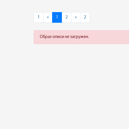
Previous
Next
1
«
1
2
»
2
Образ описи не загружен.