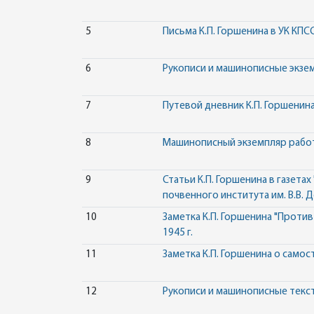
5
Письма К.П. Горшенина в УК КП
6
Рукописи и машинописные экзем
7
Путевой дневник К.П. Горшенин
8
Машинописный экземпляр работы
9
Статьи К.П. Горшенина в газетах
почвенного института им. В.В. 
10
Заметка К.П. Горшенина "Проти
1945 г.
11
Заметка К.П. Горшенина о самос
12
Рукописи и машинописные текст