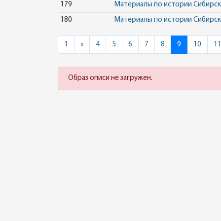
179
Материалы по истории Сибирско
180
Материалы по истории Сибирско
Previous
1
«
4
5
6
7
8
9
10
1
Образ описи не загружен.