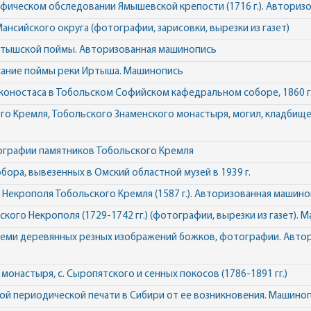
фическом обследовании Ямышевской крепости (1716 г.). Авторизо
нсийского округа (фотографии, зарисовки, вырезки из газет)
ртышской поймы. Авторизованная машинопись
сание поймы реки Иртыша. Машинопись
коностаса в Тобольском Софийском кафедральном соборе, 1860 г.
го Кремля, Тобольского Знаменского монастыря, могил, кладбищ
тографии памятников Тобольского Кремля
бора, вывезенных в Омский областной музей в 1939 г.
 Некрополя Тобольского Кремля (1587 г.). Авторизованная машин
ого Некрополя (1729-1742 гг.) (фотографии, вырезки из газет). 
 семи деревянных резных изображений божков, фотографии. Авто
 монастыря, с. Сыропятского и сенных покосов (1786-1891 гг.)
й периодической печати в Сибири от ее возникновения. Машино