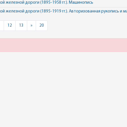
й железной дороги (1895-1958 гг.). Машинопись
й железной дороги (1895-1919 гг.). Авторизованная рукопись и 
Next
1
12
13
»
20