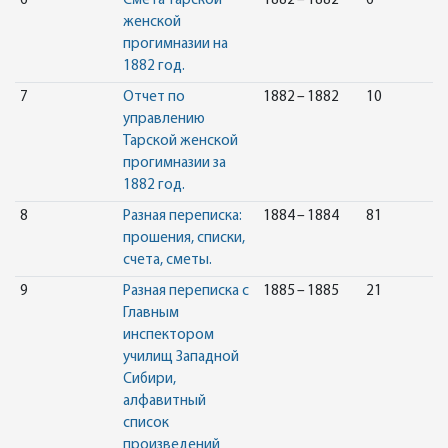
6
Смета Тарской
1882 – 1882
6
женской
прогимназии на
1882 год.
7
Отчет по
1882 – 1882
10
управлению
Тарской женской
прогимназии за
1882 год.
8
Разная переписка:
1884 – 1884
81
прошения, списки,
счета, сметы.
9
Разная переписка с
1885 – 1885
21
Главным
инспектором
училищ Западной
Сибири,
алфавитный
список
произведений