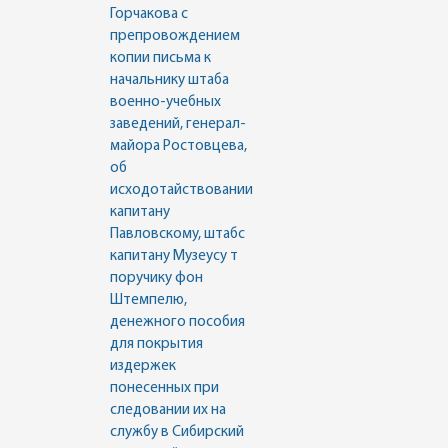
Горчакова с
препровождением
копии письма к
начальнику штаба
военно-учебных
заведений, генерал-
майора Ростовцева,
об
исходотайствовании
капитану
Павловскому, штабс
капитану Музеусу т
поручику фон
Штемпелю,
денежного пособия
для покрытия
издержек
понесенных при
следовании их на
службу в Сибирский