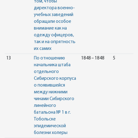
том, чтобы
директора военно-
учебных заведений
обращали особое
внимание как на
одежду офицеров,
так и на опрятность
их самих
13
По отношению
1848 – 1848
5
начальника штаба
отдельного
Сибирского корпуса
о появившейся
между нижними
чинами Сибирского
линейного
батальона № 1 в г.
Тобольске
эпидемической
болезни холеры