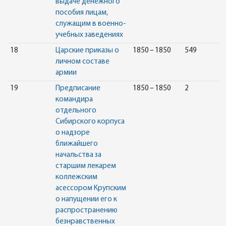
выдаче денежного
пособия лицам,
служащим в военно-
учебных заведениях
18
Царские приказы о
1850 – 1850
549
личном составе
армии
19
Предписание
1850 – 1850
2
командира
отдельного
Сибирского корпуса
о надзоре
ближайшего
начальства за
старшим лекарем
коллежским
асессором Крупским
о напущении его к
распространению
безнравственных