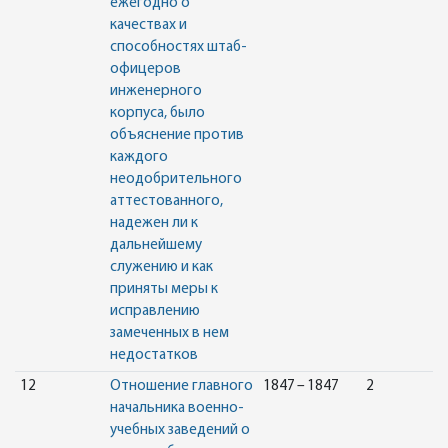
ежегодно о
качествах и
способностях штаб-
офицеров
инженерного
корпуса, было
объяснение против
каждого
неодобрительного
аттестованного,
надежен ли к
дальнейшему
служению и как
приняты меры к
исправлению
замеченных в нем
недостатков
12
Отношение главного
1847 – 1847
2
начальника военно-
учебных заведений о