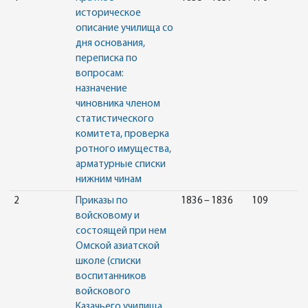
историческое
описание училища со
дня основания,
переписка по
вопросам:
назначение
чиновника членом
статистического
комитета, проверка
ротного имущества,
арматурные списки
нижним чинам
2
Приказы по
1836 – 1836
109
войсковому и
состоящей при нем
Омской азиатской
школе (списки
воспитанников
войскового
Казачьего училища,