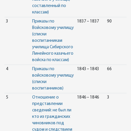
составленный по
классам)
3
Приказы по
1837 – 1837
90
Войсковому училищу
(списки
воспитанникам
училища Сибирского
Линейного казачьего
войска по классам)
4
Приказы по
1843 – 1843
66
войсковому училищу
(списки
воспитанников)
5
Отношение о
1846 – 1846
3
представлении
сведений: не был ли
кто из гражданских
чиновников под
судом и следствием