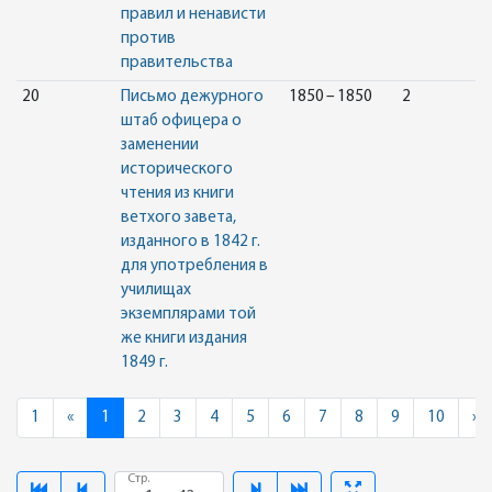
правил и ненависти
против
правительства
20
Письмо дежурного
1850 – 1850
2
штаб офицера о
заменении
исторического
чтения из книги
ветхого завета,
изданного в 1842 г.
для употребления в
училищах
экземплярами той
же книги издания
1849 г.
Previous
N
1
«
1
2
3
4
5
6
7
8
9
10
»
Стр.