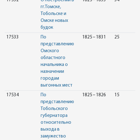
17532
О построении в
1825 – 1833
34
гг.Томске,
Тобольске и
Омске новых
будок
17533
По
1825 – 1831
25
представлению
Омского
областного
начальника о
назначении
городам
выгонных мест
17534
По
1825 – 1826
15
представлению
Тобольского
губернатора
относительно
выхода в
замужество