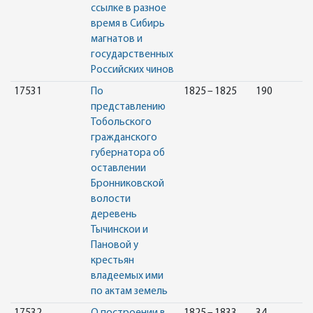
ссылке в разное
время в Сибирь
магнатов и
государственных
Российских чинов
17531
По
1825 – 1825
190
представлению
Тобольского
гражданского
губернатора об
оставлении
Бронниковской
волости
деревень
Тычинскои и
Пановой у
крестьян
владеемых ими
по актам земель