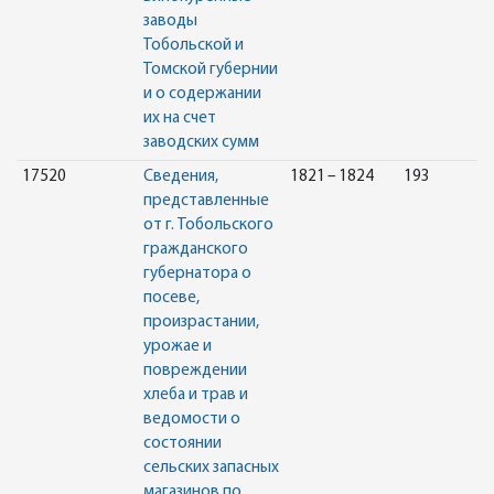
заводы
Тобольской и
Томской губернии
и о содержании
их на счет
заводских сумм
17520
Сведения,
1821 – 1824
193
представленные
от г. Тобольского
гражданского
губернатора о
посеве,
произрастании,
урожае и
повреждении
хлеба и трав и
ведомости о
состоянии
сельских запасных
магазинов по