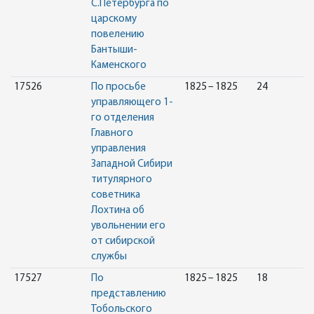
С.Петербурга по
царскому
повелению
Бантыши-
Каменского
17526
По просьбе
1825 – 1825
24
управляющего 1-
го отделения
Главного
управления
Западной Сибири
титулярного
советника
Лохтина об
увольнении его
от сибирской
службы
17527
По
1825 – 1825
18
представлению
Тобольского