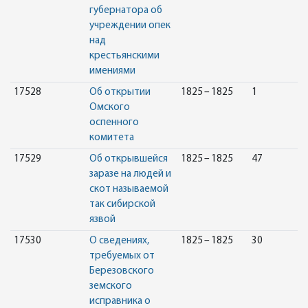
губернатора об
учреждении опек
над
крестьянскими
имениями
17528
Об открытии
1825 – 1825
1
Омского
оспенного
комитета
17529
Об открывшейся
1825 – 1825
47
заразе на людей и
скот называемой
так сибирской
язвой
17530
О сведениях,
1825 – 1825
30
требуемых от
Березовского
земского
исправника о