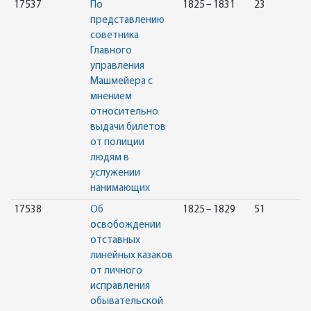
17537
По
1825 – 1831
23
представлению
советника
Главного
управления
Машмейера с
мнением
относительно
выдачи билетов
от полиции
людям в
услужении
нанимающих
17538
Об
1825 – 1829
51
освобождении
отставных
линейных казаков
от личного
исправления
обывательской