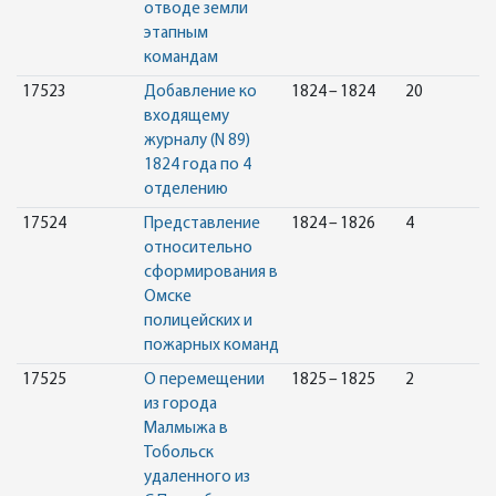
отводе земли
этапным
командам
17523
Добавление ко
1824 – 1824
20
входящему
журналу (N 89)
1824 года по 4
отделению
17524
Представление
1824 – 1826
4
относительно
сформирования в
Омске
полицейских и
пожарных команд
17525
О перемещении
1825 – 1825
2
из города
Малмыжа в
Тобольск
удаленного из