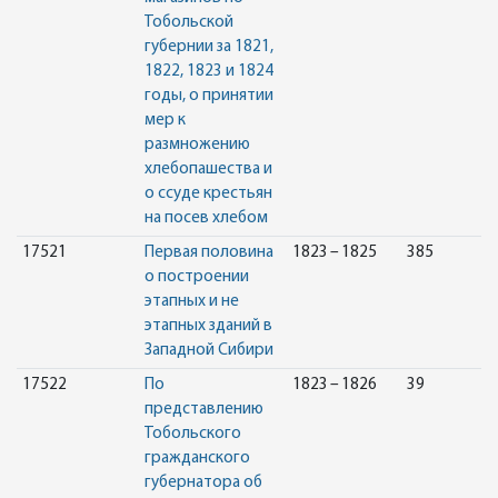
Тобольской
губернии за 1821,
1822, 1823 и 1824
годы, о принятии
мер к
размножению
хлебопашества и
о ссуде крестьян
на посев хлебом
17521
Первая половина
1823 – 1825
385
о построении
этапных и не
этапных зданий в
Западной Сибири
17522
По
1823 – 1826
39
представлению
Тобольского
гражданского
губернатора об