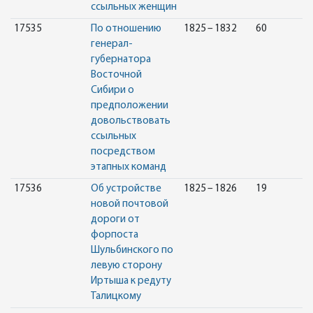
ссыльных женщин
17535
По отношению
1825 – 1832
60
генерал-
губернатора
Восточной
Сибири о
предположении
довольствовать
ссыльных
посредством
этапных команд
17536
Об устройстве
1825 – 1826
19
новой почтовой
дороги от
форпоста
Шульбинского по
левую сторону
Иртыша к редуту
Талицкому