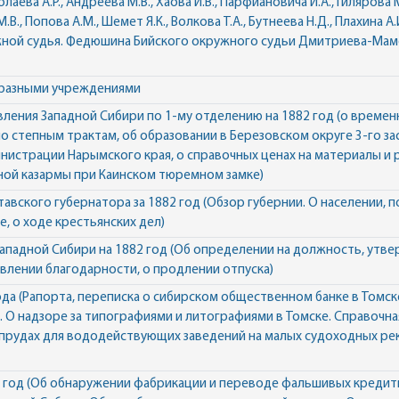
аева А.Р., Андреева М.В., Хаова И.В., Парфиановича И.А., Гилярова 
., Попова А.М., Шемет Я.К., Волкова Т.А., Бутнеева Н.Д., Плахина А.
жной судья. Федюшина Бийского окружного судьи Дмитриева-Мамоно
с разными учреждениями
ления Западной Сибири по 1-му отделению на 1882 год (о времен
о степным трактам, об образовании в Березовском округе 3-го з
нистрации Нарымского края, о справочных ценах на материалы и ра
ой казармы при Каинском тюремном замке)
вского губернатора за 1882 год (Обзор губернии. О населении, п
, о ходе крестьянских дел)
ападной Сибири на 1882 год (Об определении на должность, утве
влении благодарности, о продлении отпуска)
ода (Рапорта, переписка о сибирском общественном банке в Томск
е. О надзоре за типографиями и литографиями в Томске. Справочна
апрудах для вододействующих заведений на малых судоходных рек
2 год (Об обнаружении фабрикации и переводе фальшивых кредит