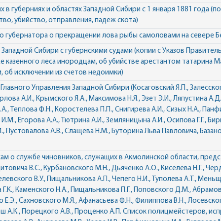
в губерниях и областях Западной Сибири с 1 января 1881 года (п
во, убийство, отправления, падеж скота)
о губернатора о прекращении лова рыбы самоловами на севере Б
 Западной Сибири с губернскими судами (копии с Указов Правител
е казенного леса инородцам, об убийстве арестантом татарина 
, об исключении из счетов недоимки)
авного Управления Западной Сибири (Косаговский Я.П., Залесского
рлова А.И., Крымского Я.А., Максимова Н.Я., Эзет Э.И., Ляпустина А.Д
., Теплова Ф.Н., Коростелева П.П., Снигирева А.И., Сизых Н.А., Пан
И.М., Егорова А.А., Тютрина А.И., Земляницына А.И., Осипова Г.Г., Би
И., Пустовалова А.В., Слащева Н.М., Буторина Льва Павловича, База
м о службе чиновников, служащих в Акмолинской области, пред
овича В.С., Курбановского М.Н., Дьяченко А.О., Киселева Н.Г., Черд
шелевского В.У., Пищальникова А.П., Чепего Н.И., Туполева А.Т., Меньщ
Г.К., Каменского Н.А., Пищальникова П.Г., Поповского Д.М., Абрамов
о Е.Э., Сахновского М.Я., Афанасьева Ф.Н., Филиппова В.Н., Лосевског
ирш А.К., Порецкого А.В., Проценко А.П. Список полицмейстеров, ис