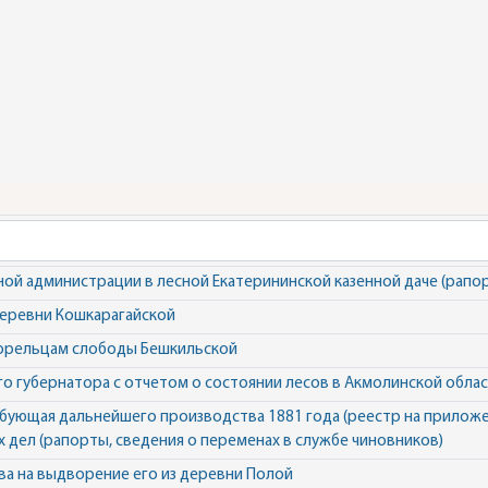
ой администрации в лесной Екатерининской казенной даче (рапо
деревни Кошкарагайской
горельцам слободы Бешкильской
о губернатора с отчетом о состоянии лесов в Акмолинской обла
ебующая дальнейшего производства 1881 года (реестр на прилож
 дел (рапорты, сведения о переменах в службе чиновников)
ва на выдворение его из деревни Полой