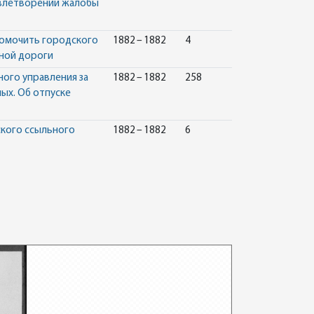
овлетворении жалобы
номочить городского
1882 – 1882
4
ной дороги
ного управления за
1882 – 1882
258
ых. Об отпуске
кого ссыльного
1882 – 1882
6