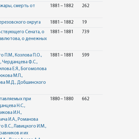
ожары, смерть от
1881 – 1882
262
ерезовского округа
1881 – 1882
19
ьствующего Сената, о
1881 – 1881
739
Мавлютова, о денежных
 П.М., Козлова П.О.,
1881 – 1881
599
., Черданцева Ф.С.,
филова Е.Я., Богомолова
рюкова М.П.,
нова М.Д., Добшинского
ставляемых при
1880 – 1880
662
анцева Н.С.,
икова И.Н.,
ича И.А., Романова
о В.С., Лавицкого И.М.,
правников и их