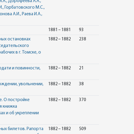
М.А., Дорофеева А.А.,
И., Горбатовского М.С.,
ва А.И., Раева И.А.,
1881 – 1881
93
ных остановках
1882 – 1882
238
аседательского
бочих в г. Томске, о
одати и повинности,
1882 – 1882
21
рждении, увольнении,
1882 – 1882
38
е. О постройке
1882 – 1882
370
я книжка
ах и об укреплении
ных билетов. Рапорта
1882 – 1882
509