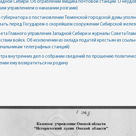
падной Сибири. Об ограблении ямщика почтовой станции. О неуд
м управлением о наказании розгами)
 губернатора о постановлении Тюменской городской думы упол
вать перед Государем о скорейшем сооружении Сибирской желез
вета Главного управления Западной Сибири и журналы Совета Глав
ствии войск. Об исключении из оклада податей крестьян из ссыльн
ачальникам телеграфных станций)
ра внутренних дел о собрании сведений по прошению политичес
ении ему возвратиться на родину