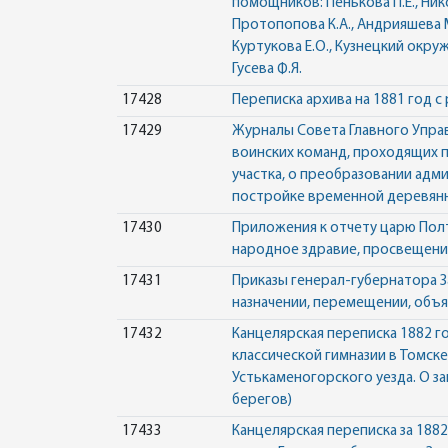
помощников: Пенькова П.Е., Никол
Протопопова К.А., Андрияшева М.В
Куртукова Е.О., Кузнецкий окру
Гусева Ф.Я.
17428
Переписка архива на 1881 год 
17429
Журналы Совета Главного Управ
воинских команд, проходящих п
участка, о преобразовании адми
постройке временной деревянн
17430
Приложения к отчету царю Полта
народное здравие, просвещение
17431
Приказы генерал-губернатора З
назначении, перемещении, объя
17432
Канцелярская переписка 1882 г
классической гимназии в Томск
Устькаменогорского уезда. О з
берегов)
17433
Канцелярская переписка за 188