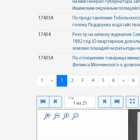
на имя Генерал-губернатора За
Ишимским окружным полицейски
17433А
По представлению Тобольского
голову Подаруева ходатайство
17434
Реестр на записку журналов Со
1882 год (О квартирном доволь
земских лошадей на разъезды н
17435А
По отношению товарища минист
Феликса Мончинского о дозвол
Previous
Next
1
«
1
2
3
4
5
6
»
6
Стр.