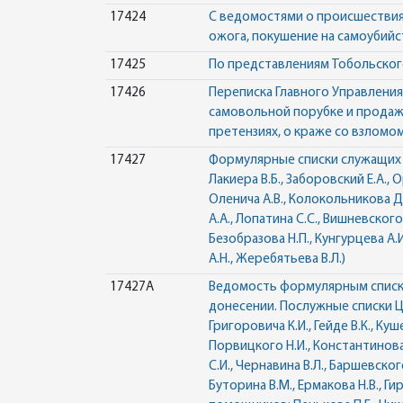
17424
С ведомостями о происшествиях 
ожога, покушение на самоубийст
17425
По представлениям Тобольског
17426
Переписка Главного Управления
самовольной порубке и продаж
претензиях, о краже со взломом
17427
Формулярные списки служащих Гл
Лакиера В.Б., Заборовский Е.А., О
Оленича А.В., Колокольникова Д.А
А.А., Лопатина С.С., Вишневского 
Безобразова Н.П., Кунгурцева А.
А.Н., Жеребятьева В.Л.)
17427А
Ведомость формулярным списка
донесении. Послужные списки Цит
Григоровича К.И., Гейде В.К., Ку
Порвицкого Н.И., Константинова 
С.И., Чернавина В.Л., Баршевског
Буторина В.М., Ермакова Н.В., Г