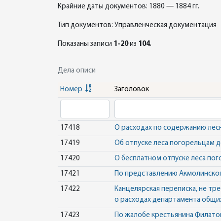
Крайние даты документов: 1880 — 1884 гг.
Тип документов: Управленческая документация
Показаны записи
1-20
из
104
.
Дела описи
Номер
Заголовок
17418
О расходах по содержанию лесн
17419
Об отпуске леса погорельцам 
17420
О бесплатном отпуске леса по
17421
По представлению Акмолинског
17422
Канцелярская переписка, не тр
о расходах департамента общих
17423
По жалобе крестьянина Филато