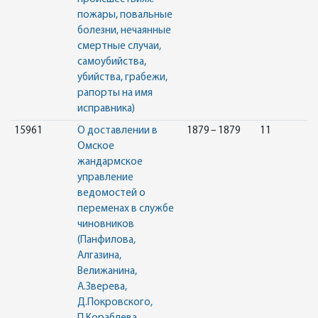
пожары, повальные
болезни, нечаянные
смертные случаи,
самоубийства,
убийства, грабежи,
рапорты на имя
исправника)
15961
О доставлении в
1879 – 1879
11
Омское
жандармское
управление
ведомостей о
переменах в службе
чиновников
(Панфилова,
Алгазина,
Велижанина,
А.Зверева,
Д.Покровского,