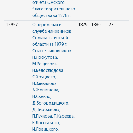
отчета Омского
благотворительного
общества за 1878 г.
15957
О переменах в
1879 – 1880
27
службе чиновников
Семипалатинской
области за 1879 г.
Список чиновников:
П.Лоскутова,
М.Рещикова,
Н.Белослюдова,
С.Хруцкого,
Н.Завьялова,
А.Железнова,
Н.Свекло,
Д.Богородицкого,
Д.Пирожкова,
П.Пучкова, П.Кареева,
В.Лосевского,
И.Ловицкого,