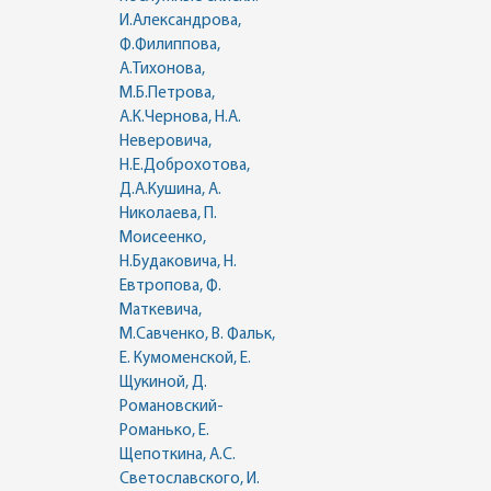
И.Александрова,
Ф.Филиппова,
А.Тихонова,
М.Б.Петрова,
А.К.Чернова, Н.А.
Неверовича,
Н.Е.Доброхотова,
Д.А.Кушина, А.
Николаева, П.
Моисеенко,
Н.Будаковича, Н.
Евтропова, Ф.
Маткевича,
М.Савченко, В. Фальк,
Е. Кумоменской, Е.
Щукиной, Д.
Романовский-
Романько, Е.
Щепоткина, А.С.
Светославского, И.