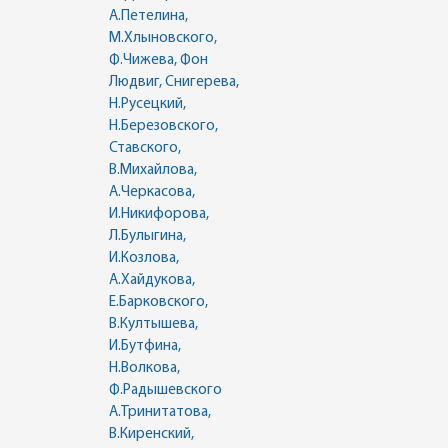
А.Петелина,
М.Хлыновского,
Ф.Чижева, Фон
Людвиг, Снигерева,
Н.Русецкий,
Н.Березовского,
Ставского,
В.Михайлова,
А.Черкасова,
И.Никифорова,
Л.Булыгина,
И.Козлова,
А.Хайдукова,
Е.Барковского,
В.Култышева,
И.Бутфина,
Н.Волкова,
Ф.Радышевского
А.Тринитатова,
В.Киренский,