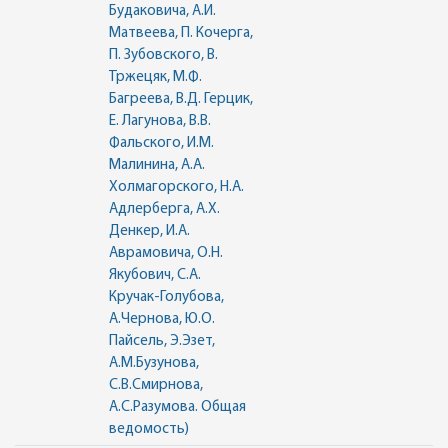
Будаковича, А.И.
Матвеева, П. Кочерга,
П. Зубовского, В.
Тржецяк, М.Ф.
Багреева, В.Д. Герцик,
Е. Лагунова, В.В.
Фальского, И.М.
Малинина, А.А.
Холмагорского, Н.А.
Адлерберга, А.Х.
Денкер, И.А.
Аврамовича, О.Н.
Якубович, С.А.
Кручак-Голубова,
А.Чернова, Ю.О.
Пайсель, Э.Эзет,
А.М.Бузунова,
С.В.Смирнова,
А.С.Разумова. Общая
ведомость)