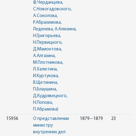
Ф.Черданцева,
С.Новогадовского,
А.Соколова,
Р.Абрахимова,
Леденева, А.Алюзина,
Н.Григорьева,
Н.Первицкого,
Д.Мамонтова,
А.Алгазина,
М.Плотникова,
Л.Халютина,
И.Куртукова,
В.Щетинина,
П.Блаушина,
Д.Кудрявецкого,
Н.Попова,
П.Абрамова)
15956
О представлении
1879 – 1879
23
министру
внутренних дел