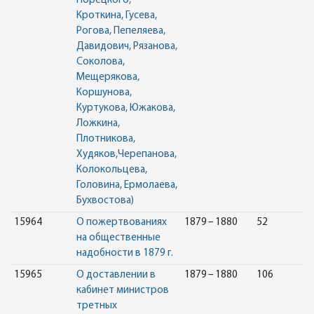
Порецкого,
Кроткина, Гусева,
Рогова, Пепеляева,
Давидович, Рязанова,
Соколова,
Мещерякова,
Коршунова,
Куртукова, Южакова,
Ложкина,
Плотникова,
Худяков,Черепанова,
Колокольцева,
Головина, Ермолаева,
Бухвостова)
15964
О пожертвованиях
1879 – 1880
52
на общественные
надобности в 1879 г.
15965
О доставлении в
1879 – 1880
106
кабинет министров
третных