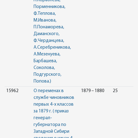
П.Кораблева,
Порменникова,
Ф.Теплова,
М.Иванова,
П.Понаморева,
Даманского,
Ф.Черданцева,
А.Серебреникова,
А.Мезенуева,
Барбашева,
Соколова,
Подгурского,
Попова.)
15962
О переменах в
1879 – 1880
25
службе чиновников
первых 4-х классов
за 1879 г. ( приказ
генерал-
губернатора по
Западной Сибири