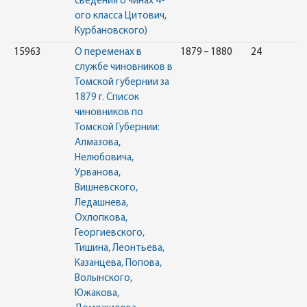
сведения о чинах 4-
ого класса Цитович,
Курбановского)
15963
О переменах в
1879 – 1880
24
службе чиновников в
Томской губернии за
1879 г. Список
чиновников по
Томской Губернии:
Алмазова,
Нелюбовича,
Урванова,
Вишневского,
Ледашнева,
Охлопкова,
Георгиевского,
Тишина, Леонтьева,
Казанцева, Попова,
Волынского,
Южакова,