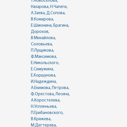
Т.Новоселова,
Назарова, Н.Чапеги,
А.Заева, Д.Сопова,
В.Комарова,
Е.Шмонина, Брагина,
Дорохов,
В.Михайлова,
Соловьева,
П.Лущикова,
Ф.Максимова,
Е.Никольского,
Е.Симужина,
Е.Коршунова,
И.Надеждина,
А.Екимова, Петрова,
Ф.Орестова, Лесина,
А.Коростелева,
Н.Успленьева,
П.Грибановского,
В.Кряжева,
М.Дегтерева,