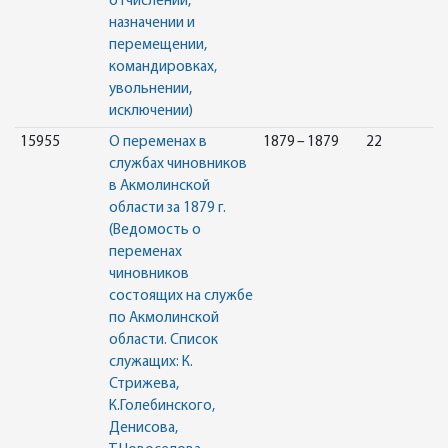
отчислении,
назначении и
перемещении,
командировках,
увольнении,
исключении)
15955
О переменах в
1879 – 1879
22
службах чиновников
в Акмолинской
области за 1879 г.
(Ведомость о
переменах
чиновников
состоящих на службе
по Акмолинской
области. Список
служащих: К.
Стрижева,
К.Голебинского,
Денисова,