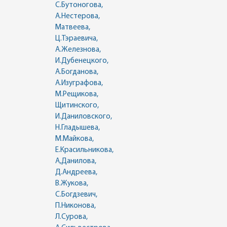
С.Бутоногова,
А.Нестерова,
Матвеева,
Ц.Тэраевича,
А.Железнова,
И.Дубенецкого,
А.Богданова,
А.Изуграфова,
М.Рещикова,
Щитинского,
И.Даниловского,
Н.Гладышева,
М.Майкова,
Е.Красильникова,
А,Данилова,
Д.Андреева,
В.Жукова,
С.Богдзевич,
П.Никонова,
Л.Сурова,