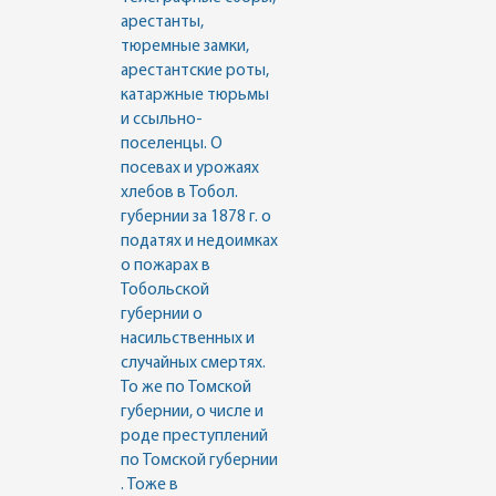
арестанты,
тюремные замки,
арестантские роты,
катаржные тюрьмы
и ссыльно-
поселенцы. О
посевах и урожаях
хлебов в Тобол.
губернии за 1878 г. о
податях и недоимках
о пожарах в
Тобольской
губернии о
насильственных и
случайных смертях.
То же по Томской
губернии, о числе и
роде преступлений
по Томской губернии
. Тоже в