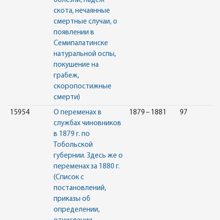
болезни, падеж
скота, нечаянные
смертные случаи, о
появлении в
Семипалатинске
натуральной оспы,
покушение на
грабеж,
скоропостижные
смерти)
15954
О переменах в
1879 – 1881
97
службах чиновников
в 1879 г. по
Тобольской
губернии. Здесь же о
переменах за 1880 г.
(Список с
постановлений,
приказы об
определении,