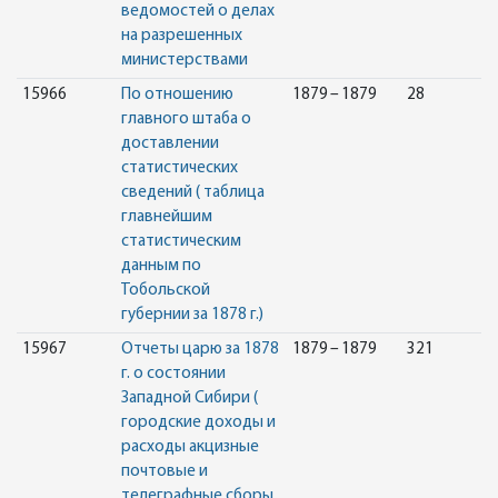
ведомостей о делах
на разрешенных
министерствами
15966
По отношению
1879 – 1879
28
главного штаба о
доставлении
статистических
сведений ( таблица
главнейшим
статистическим
данным по
Тобольской
губернии за 1878 г.)
15967
Отчеты царю за 1878
1879 – 1879
321
г. о состоянии
Западной Сибири (
городские доходы и
расходы акцизные
почтовые и
телеграфные сборы,