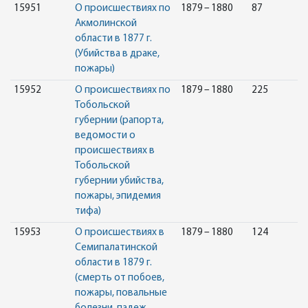
15951
О происшествиях по
1879 – 1880
87
Акмолинской
области в 1877 г.
(Убийства в драке,
пожары)
15952
О происшествиях по
1879 – 1880
225
Тобольской
губернии (рапорта,
ведомости о
происшествиях в
Тобольской
губернии убийства,
пожары, эпидемия
тифа)
15953
О происшествиях в
1879 – 1880
124
Семипалатинской
области в 1879 г.
(смерть от побоев,
пожары, повальные