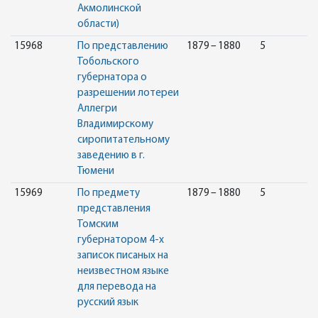
Акмолинской
области)
15968
По представлению
1879 – 1880
5
Тобольского
губернатора о
разрешении лотереи
Аллегри
Владимирскому
сиропитательному
заведению в г.
Тюмени
15969
По предмету
1879 – 1880
5
представления
Томским
губернатором 4-х
записок писаных на
неизвестном языке
для перевода на
русский язык