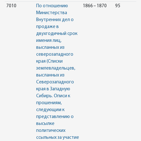
7010
По отношению
1866 – 1870
95
Министерства
Внутренних дел о
продаже в
двухгодичный срок
имения лиц,
высланных из
северозападного
края (Списки
землевладельцев,
высланных из
Северозападного
края в Западную
Сибирь. Описи к
прошениям,
следующим к
представлению о
высылке
политических
ссыльных за участие