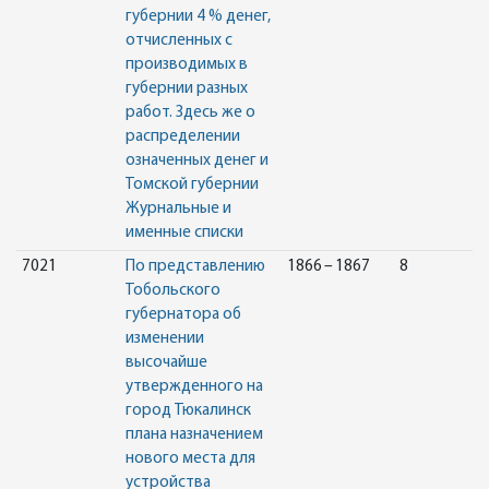
губернии 4 % денег,
отчисленных с
производимых в
губернии разных
работ. Здесь же о
распределении
означенных денег и
Томской губернии
Журнальные и
именные списки
7021
По представлению
1866 – 1867
8
Тобольского
губернатора об
изменении
высочайше
утвержденного на
город Тюкалинск
плана назначением
нового места для
устройства