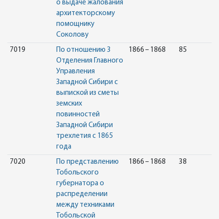
о выдаче жалования
архитекторскому
помощнику
Соколову
7019
По отношению 3
1866 – 1868
85
Отделения Главного
Управления
Западной Сибири с
выпиской из сметы
земских
повинностей
Западной Сибири
трехлетия с 1865
года
7020
По представлению
1866 – 1868
38
Тобольского
губернатора о
распределении
между техниками
Тобольской