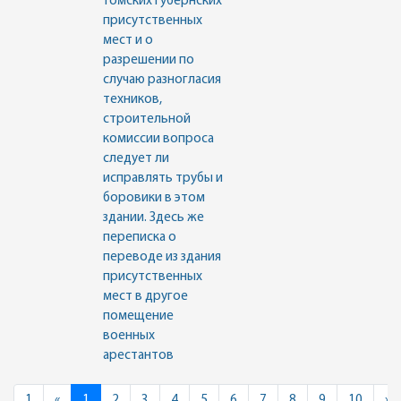
Томских губернских
присутственных
мест и о
разрешении по
случаю разногласия
техников,
строительной
комиссии вопроса
следует ли
исправлять трубы и
боровики в этом
здании. Здесь же
переписка о
переводе из здания
присутственных
мест в другое
помещение
военных
арестантов
Previous
N
1
«
1
2
3
4
5
6
7
8
9
10
»