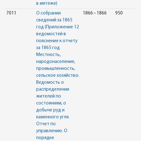
в мятеже)
7011
О собрании
1866 – 1866
950
сведений за 1865
год (Приложение 12
ведомостей в
пояснение к отчету
за 1865 год
Местность,
народонаселение,
промышленность,
сельское хозяйство.
Ведомость о
распределении
жителей по
состояниям, о
добыче руд и
каменного угля.
Отчет по
управлению. О
порядке