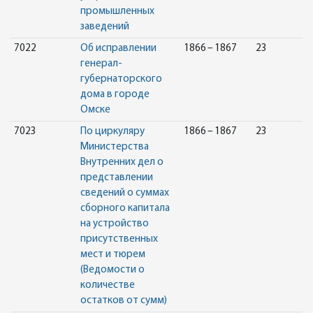
промышленных
заведений
7022
Об исправлении
1866 – 1867
23
генерал-
губернаторского
дома в городе
Омске
7023
По циркуляру
1866 – 1867
23
Министерства
Внутренних дел о
представлении
сведений о суммах
сборного капитала
на устройство
присутственных
мест и тюрем
(Ведомости о
количестве
остатков от сумм)