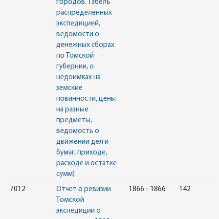
городов. Табель
распределенных
экспедицией,
ведомости о
денежных сборах
по Томской
губернии, о
недоимках на
земские
повинности, цены
на разные
предметы,
ведомость о
движении дел и
бумаг, приходе,
расходе и остатке
сумм)
7012
Отчет о ревизии
1866 – 1866
142
Томской
экспедиции о