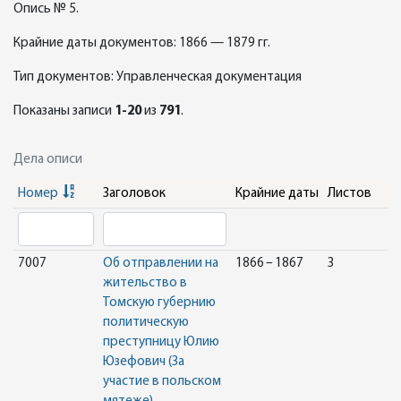
Опись № 5.
Крайние даты документов: 1866 — 1879 гг.
Тип документов: Управленческая документация
Показаны записи
1-20
из
791
.
Дела описи
Номер
Заголовок
Крайние даты
Листов
7007
Об отправлении на
1866 – 1867
3
жительство в
Томскую губернию
политическую
преступницу Юлию
Юзефович (За
участие в польском