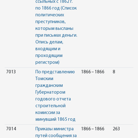
ссыльных с 1862 г.
по 1866 год (Список
политических
преступников,
которым высланы
при письмах деньги.
Опись делам,
входящим и
проходящим
регистром)
7013
По представлению
1866 – 1866
8
Томским
гражданским
Губернатором
годового отчета
строительной
комиссии за
минувший 1865 год
7014
Приказы министра
1866 – 1866
263
путей сообщения за