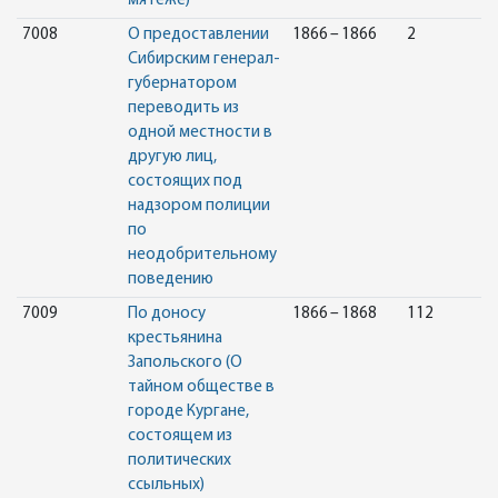
мятеже)
7008
О предоставлении
1866 – 1866
2
Сибирским генерал-
губернатором
переводить из
одной местности в
другую лиц,
состоящих под
надзором полиции
по
неодобрительному
поведению
7009
По доносу
1866 – 1868
112
крестьянина
Запольского (О
тайном обществе в
городе Кургане,
состоящем из
политических
ссыльных)