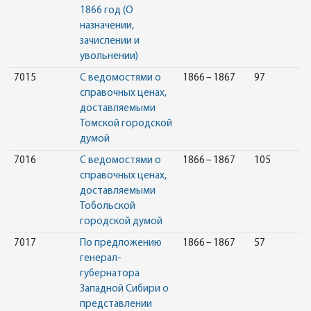
1866 год (О
назначении,
зачислении и
увольнении)
7015
С ведомостями о
1866 – 1867
97
справочных ценах,
доставляемыми
Томской городской
думой
7016
С ведомостями о
1866 – 1867
105
справочных ценах,
доставляемыми
Тобольской
городской думой
7017
По предложению
1866 – 1867
57
генерал-
губернатора
Западной Сибири о
представлении