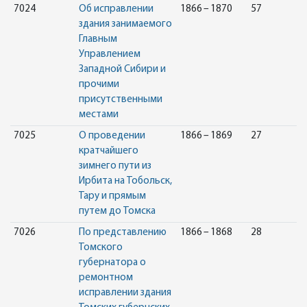
7024
Об исправлении
1866 – 1870
57
здания занимаемого
Главным
Управлением
Западной Сибири и
прочими
присутственными
местами
7025
О проведении
1866 – 1869
27
кратчайшего
зимнего пути из
Ирбита на Тобольск,
Тару и прямым
путем до Томска
7026
По представлению
1866 – 1868
28
Томского
губернатора о
ремонтном
исправлении здания