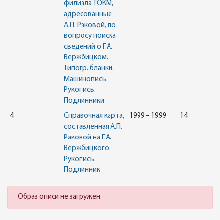
филиала ТОКМ,
адресованные
А.П. Раковой, по
вопросу поиска
сведений о Г.А.
Вержбицком.
Типогр. бланки.
Машинопись.
Рукопись.
Подлинники
4
Справочная карта,
1999 – 1999
14
составленная А.П.
Раковой на Г.А.
Вержбицкого.
Рукопись.
Подлинник
Образ описи не загружен.