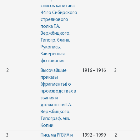
список капитана
44 го Сибирского
стрелкового
полка Г.А.
Вержбицкого.
Типогр. бланк.
Рукопись.
Заверенная
фотокопия
2
Высочайшие
1916 – 1916
3
приказы
(фрагменты) о
производствах в
звания и
должности Г.А.
Вержбицкого.
Типограф. экз.
Копии
3
Письма РГВИА и
1992 – 1999
2