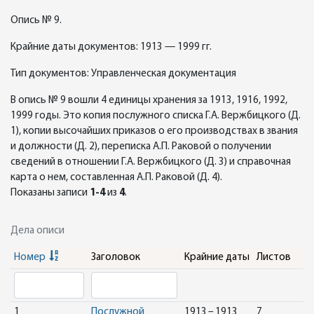
Опись № 9.
Крайние даты документов: 1913 — 1999 гг.
Тип документов: Управленческая документация
В опись № 9 вошли 4 единицы хранения за 1913, 1916, 1992,
1999 годы. Это копия послужного списка Г.А. Вержбицкого (Д.
1), копии высочайших приказов о его производствах в звания
и должности (Д. 2), переписка А.П. Раковой о получении
сведений в отношении Г.А. Вержбицкого (Д. 3) и справочная
карта о нем, составленная А.П. Раковой (Д. 4).
Показаны записи
1-4
из
4
.
Дела описи
Номер
Заголовок
Крайние даты
Листов
1
Послужной
1913 – 1913
7